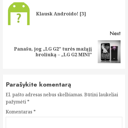
navigation
Pre
Klausk Androido! [3]
pos
Next
Panašu, jog „LG G2” turės mažąjį
Next
broliuką – „LG G2 MINI”
post:
Parašykite komentarą
El. pašto adresas nebus skelbiamas.
Būtini laukeliai
pažymėti
*
Komentaras
*