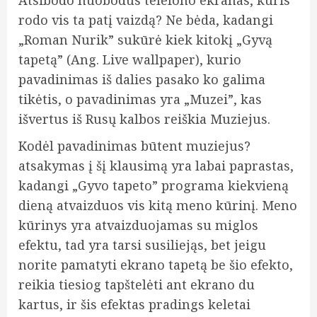
Atsibodo nuobodus telefono ekranas, kuris
rodo vis ta patį vaizdą? Ne bėda, kadangi
„Roman Nurik” sukūrė kiek kitokį „Gyvą
tapetą” (Ang. Live wallpaper), kurio
pavadinimas iš dalies pasako ko galima
tikėtis, o pavadinimas yra „Muzei”, kas
išvertus iš Rusų kalbos reiškia Muziejus.
Kodėl pavadinimas būtent muziejus?
atsakymas į šį klausimą yra labai paprastas,
kadangi „Gyvo tapeto” programa kiekvieną
dieną atvaizduos vis kitą meno kūrinį. Meno
kūrinys yra atvaizduojamas su miglos
efektu, tad yra tarsi susiliejąs, bet jeigu
norite pamatyti ekrano tapetą be šio efekto,
reikia tiesiog tapštelėti ant ekrano du
kartus, ir šis efektas pradings keletai