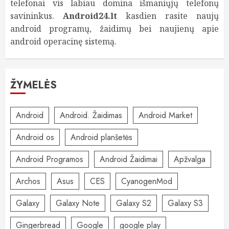
telefonai vis labiau domina išmaniųjų telefonų
savininkus.
Android24.lt
kasdien rasite naujų
android programų, žaidimų bei naujienų apie
android operacinę sistemą.
ŽYMELĖS
Android
Android. Žaidimas
Android Market
Android os
Android planšetės
Android Programos
Android Žaidimai
Apžvalga
Archos
Asus
CES
CyanogenMod
Galaxy
Galaxy Note
Galaxy S2
Galaxy S3
Gingerbread
Google
google play