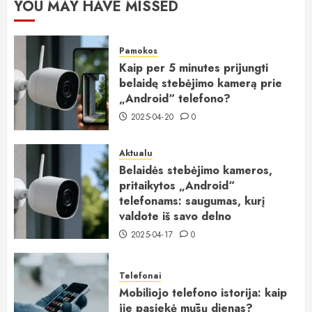
YOU MAY HAVE MISSED
Pamokos
Kaip per 5 minutes prijungti
belaidę stebėjimo kamerą prie
„Android“ telefono?
2025-04-20
0
Aktualu
Belaidės stebėjimo kameros,
pritaikytos „Android“
telefonams: saugumas, kurį
valdote iš savo delno
2025-04-17
0
Telefonai
Mobiliojo telefono istorija: kaip
jie pasiekė mūsų dienas?