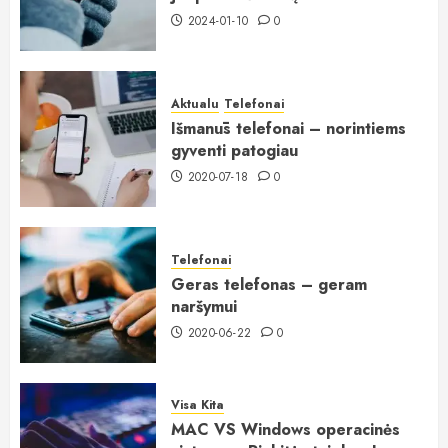
2024-01-10
0
Aktualu
Telefonai
Išmanūs telefonai – norintiems
gyventi patogiau
2020-07-18
0
Telefonai
Geras telefonas – geram
naršymui
2020-06-22
0
Visa Kita
MAC VS Windows operacinės