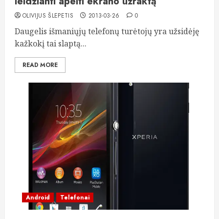
leidžianti apeiti ekrano užraktą
OLIVIJUS ŠLEPETIS
2013-03-26
0
Daugelis išmaniųjų telefonų turėtojų yra užsidėję
kažkokį tai slaptą...
READ MORE
Android
Telefonai