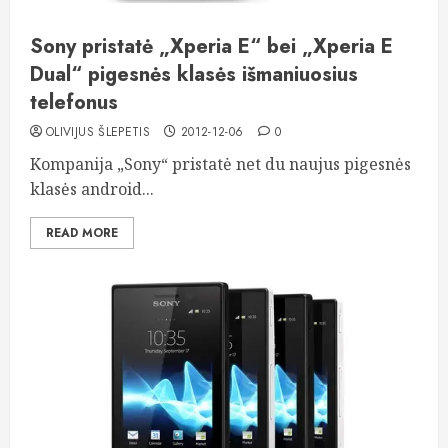
Sony pristatė „Xperia E“ bei „Xperia E
Dual“ pigesnės klasės išmaniuosius
telefonus
OLIVIJUS ŠLEPETIS
2012-12-06
0
Kompanija „Sony“ pristatė net du naujus pigesnės
klasės android...
READ MORE