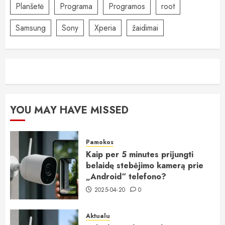
Planšetė
Programa
Programos
root
Samsung
Sony
Xperia
žaidimai
YOU MAY HAVE MISSED
Pamokos
Kaip per 5 minutes prijungti
belaidę stebėjimo kamerą prie
„Android“ telefono?
2025-04-20
0
Aktualu