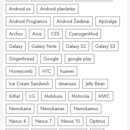
Android os
Android planšetės
Android Programos
Android Žaidimai
Apžvalga
Archos
Asus
CES
CyanogenMod
Galaxy
Galaxy Note
Galaxy S2
Galaxy S3
Gingerbread
Google
google play
Honeycomb
HTC
huawei
Ice Cream Sandwich
išmanusis
Jelly Bean
KitKat
LG
Mobilusis
Motorola
MWC
Nemokama
Nemokamas
Nemokamos
Nexus 4
Nexus 7
Nexus 10
Optimus