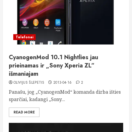
Telefonai
CyanogenMod 10.1 Nightlies jau
prieinamas ir „Sony Xperia ZL“
išmaniajam
OLIVIJUS ŠLEPETIS
2013-04-16
2
Panašu, jog „CyanogenMod“ komanda dirba išties
sparčiai, kadangi „Sony...
READ MORE