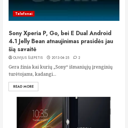
Telefonai
Sony Xperia P, Go, bei E Dual Android
4.1 Jelly Bean atnaujinimas prasidės jau
šią savaitė
OLIVIJUS ŠLEPETIS
2013-04-25
2
Gera žinia kai kurių „Sony“ išmaniųjų įrenginių
turėtojams, kadangi...
READ MORE