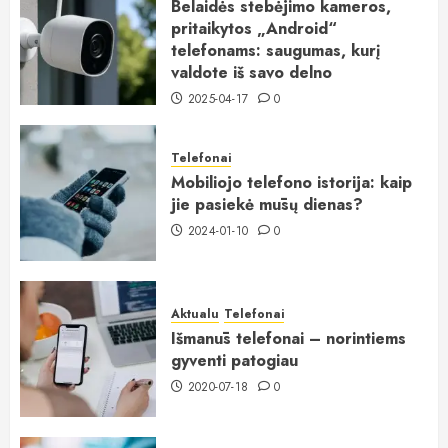
Belaidės stebėjimo kameros,
pritaikytos „Android“
telefonams: saugumas, kurį
valdote iš savo delno
2025-04-17
0
Telefonai
Mobiliojo telefono istorija: kaip
jie pasiekė mūsų dienas?
2024-01-10
0
Aktualu
Telefonai
Išmanūs telefonai – norintiems
gyventi patogiau
2020-07-18
0