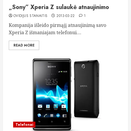
„Sony” Xperia Z sulaukė atnaujinimo
OVIDIJUS STANAITIS
2013-03-22
1
Kompanija išleido pirmąjį atnaujinimą savo
Xperia Z išmaniajam telefonui....
READ MORE
Telefonai