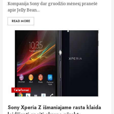
Kompanija Sony dar gruodžio mėnesį pranešė
apie Jelly Bean...
READ MORE
Telefonai
Sony Xperia Z išmaniajame rasta klaida