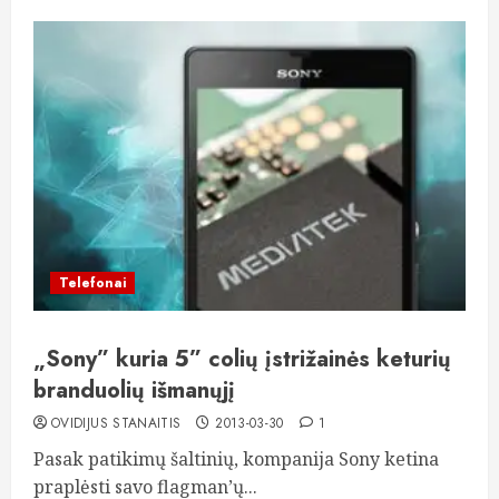
Telefonai
„Sony” kuria 5” colių įstrižainės keturių
branduolių išmanųjį
OVIDIJUS STANAITIS
2013-03-30
1
Pasak patikimų šaltinių, kompanija Sony ketina
praplėsti savo flagman’ų...