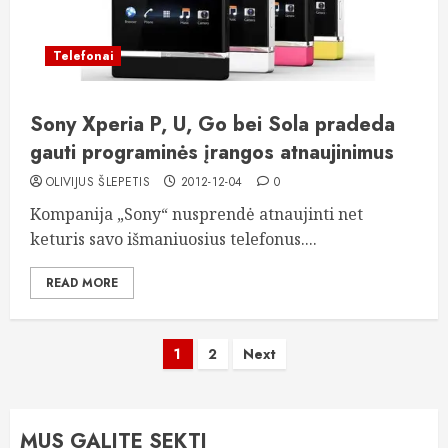
Telefonai
Sony Xperia P, U, Go bei Sola pradeda
gauti programinės įrangos atnaujinimus
OLIVIJUS ŠLEPETIS
2012-12-04
0
Kompanija „Sony“ nusprendė atnaujinti net
keturis savo išmaniuosius telefonus....
READ MORE
Įrašų
1
2
Next
puslapiavimas
MUS GALITE SEKTI