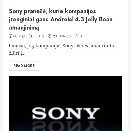
Sony pranešė, kurie kompanijos
įrenginiai gaus Android 4.3 Jelly Bean
atnaujinimą
OLIVIJUS ŠLEPETIS
2013-07-30
0
Panašu, jog kompanija „Sony” išties labai rimtai
žiūri į...
READ MORE