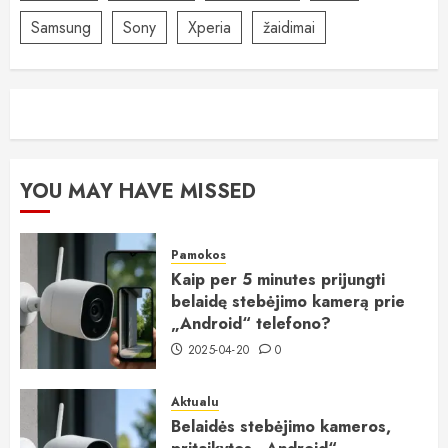
Samsung
Sony
Xperia
žaidimai
YOU MAY HAVE MISSED
Pamokos
Kaip per 5 minutes prijungti
belaidę stebėjimo kamerą prie
„Android“ telefono?
2025-04-20
0
Aktualu
Belaidės stebėjimo kameros,