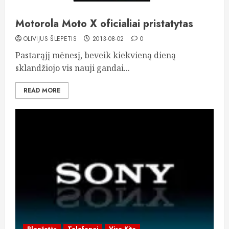
Motorola Moto X oficialiai pristatytas
OLIVIJUS ŠLEPETIS
2013-08-02
0
Pastarąjį mėnesį, beveik kiekvieną dieną
sklandžiojo vis nauji gandai...
READ MORE