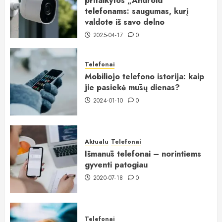
pritaikytos „Android“
telefonams: saugumas, kurį
valdote iš savo delno
2025-04-17
0
Telefonai
Mobiliojo telefono istorija: kaip
jie pasiekė mūsų dienas?
2024-01-10
0
Aktualu
Telefonai
Išmanūs telefonai – norintiems
gyventi patogiau
2020-07-18
0
Telefonai