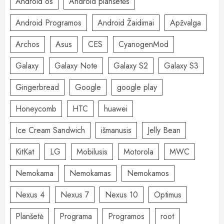
Android os
Android planšetės
Android Programos
Android Žaidimai
Apžvalga
Archos
Asus
CES
CyanogenMod
Galaxy
Galaxy Note
Galaxy S2
Galaxy S3
Gingerbread
Google
google play
Honeycomb
HTC
huawei
Ice Cream Sandwich
išmanusis
Jelly Bean
KitKat
LG
Mobilusis
Motorola
MWC
Nemokama
Nemokamas
Nemokamos
Nexus 4
Nexus 7
Nexus 10
Optimus
Planšetė
Programa
Programos
root