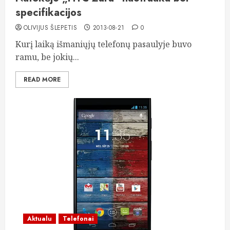
specifikacijos
OLIVIJUS ŠLEPETIS
2013-08-21
0
Kurį laiką išmaniųjų telefonų pasaulyje buvo
ramu, be jokių...
READ MORE
Aktualu
Telefonai