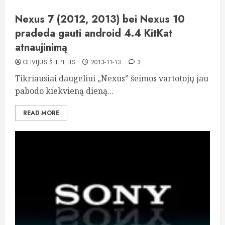
Nexus 7 (2012, 2013) bei Nexus 10
pradeda gauti android 4.4 KitKat
atnaujinimą
OLIVIJUS ŠLEPETIS
2013-11-13
3
Tikriausiai daugeliui „Nexus” šeimos vartotojų jau
pabodo kiekvieną dieną...
READ MORE