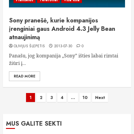
Planšetės
Telefonai
Visa Kita
Sony pranešė, kurie kompanijos
įrenginiai gaus Android 4.3 Jelly Bean
atnaujinimą
OLIVIJUS ŠLEPETIS
2013-07-30
0
Panašu, jog kompanija „Sony” išties labai rimtai
žiūri į...
READ MORE
Įrašų
1
2
3
4
…
10
Next
puslapiavimas
MUS GALITE SEKTI