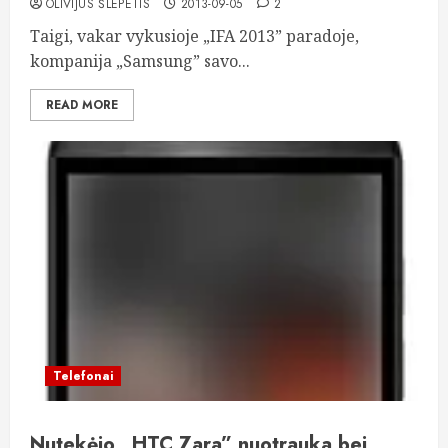
OLIVIJUS ŠLEPETIS
2013-09-05
2
Taigi, vakar vykusioje „IFA 2013” paradoje,
kompanija „Samsung” savo...
READ MORE
Telefonai
Nutekėjo „HTC Zara” nuotrauka bei