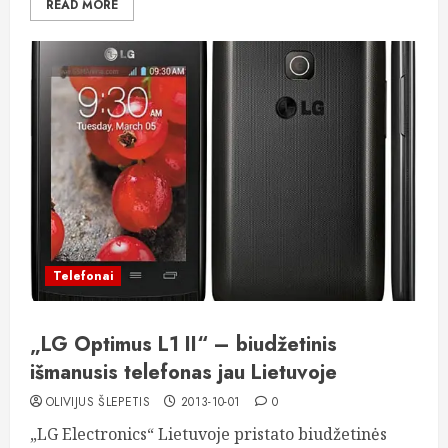
READ MORE
Telefonai
„LG Optimus L1 II“ – biudžetinis
išmanusis telefonas jau Lietuvoje
OLIVIJUS ŠLEPETIS
2013-10-01
0
„LG Electronics“ Lietuvoje pristato biudžetinės