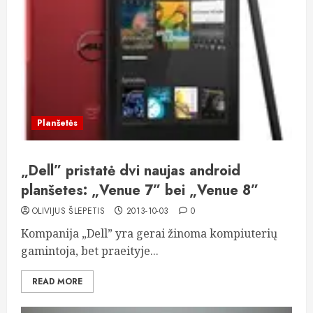
Planšetės
„Dell” pristatė dvi naujas android
planšetes: „Venue 7” bei „Venue 8”
OLIVIJUS ŠLEPETIS
2013-10-03
0
Kompanija „Dell” yra gerai žinoma kompiuterių
gamintoja, bet praeityje...
READ MORE