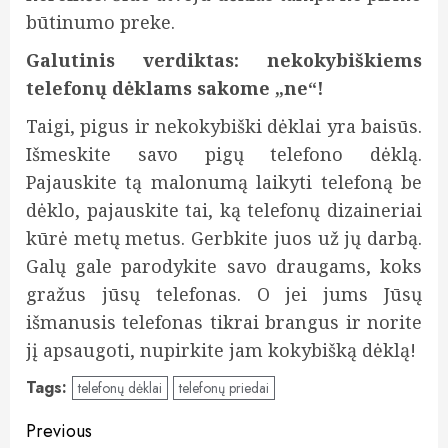
būtinumo preke.
Galutinis verdiktas: nekokybiškiems
telefonų dėklams sakome „ne“!
Taigi, pigus ir nekokybiški dėklai yra baisūs.
Išmeskite savo pigų telefono dėklą.
Pajauskite tą malonumą laikyti telefoną be
dėklo, pajauskite tai, ką telefonų dizaineriai
kūrė metų metus. Gerbkite juos už jų darbą.
Galų gale parodykite savo draugams, koks
gražus jūsų telefonas. O jei jums Jūsų
išmanusis telefonas tikrai brangus ir norite
jį apsaugoti, nupirkite jam kokybišką dėklą!
Tags:
telefonų dėklai
telefonų priedai
Post
Previous