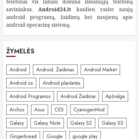
telefonai vis labiau domina išmaniųjų telefonų
savininkus.
Android24.lt
kasdien rasite naujų
android programų, žaidimų bei naujienų apie
android operacinę sistemą.
ŽYMELĖS
Android
Android. Žaidimas
Android Market
Android os
Android planšetės
Android Programos
Android Žaidimai
Apžvalga
Archos
Asus
CES
CyanogenMod
Galaxy
Galaxy Note
Galaxy S2
Galaxy S3
Gingerbread
Google
google play