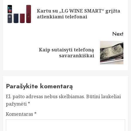
navigation
Kartu su „LG WINE SMART“ grįžta
Pre
atlenkiami telefonai
pos
Next
Kaip sutaisyti telefoną
Next
savarankiškai
post:
Parašykite komentarą
El. pašto adresas nebus skelbiamas.
Būtini laukeliai
pažymėti
*
Komentaras
*