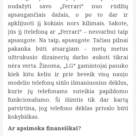
nudažyti savo „Ferrari“ nuo rūdžių
apsaugančiais dažais, o po to dar ir
apklijuoti jį kokiais nors kilimais. Sakote,
jūs jį (telefoną ar „Ferrari“ – nesvarbu) taip
apsaugote. Na taip, apsaugote. Tačiau pilnai
pakanka būti atsargiam – metų metus
užtrukusio dizainerių darbo aukoti tikrai
nėra verta. Žinoma, „LG“ gamintojai pasuko
kiek kitu keliu ir prie beveik visų naujo
modelio telefonų siūlo išmaniuosius dėklus,
kurie jų telefonams suteikia papildomo
funkcionalumo. Ši išimtis tik dar kartą
patvirtina, jog telefono dėklas privalo būti
kokybiškas.
Ar apsimoka finansiškai?