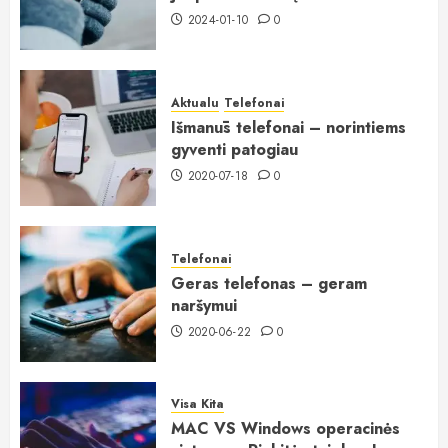
2024-01-10
0
Aktualu
Telefonai
Išmanūs telefonai – norintiems
gyventi patogiau
2020-07-18
0
Telefonai
Geras telefonas – geram
naršymui
2020-06-22
0
Visa Kita
MAC VS Windows operacinės