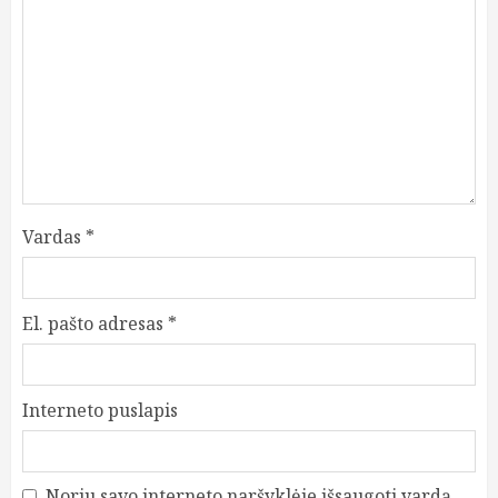
Vardas
*
El. pašto adresas
*
Interneto puslapis
Noriu savo interneto naršyklėje išsaugoti vardą,