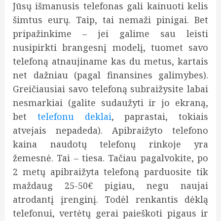
Jūsų išmanusis telefonas gali kainuoti kelis
šimtus eurų. Taip, tai nemaži pinigai. Bet
pripažinkime – jei galime sau leisti
nusipirkti brangesnį modelį, tuomet savo
telefoną atnaujiname kas du metus, kartais
net dažniau (pagal finansines galimybes).
Greičiausiai savo telefoną subraižysite labai
nesmarkiai (galite sudaužyti ir jo ekraną,
bet
telefonu deklai
, paprastai, tokiais
atvejais nepadeda). Apibraižyto telefono
kaina naudotų telefonų rinkoje yra
žemesnė. Tai – tiesa. Tačiau pagalvokite, po
2 metų apibraižyta telefoną parduosite tik
maždaug 25-50€ pigiau, negu naujai
atrodantį įrenginį. Todėl renkantis dėklą
telefonui, vertėtų gerai paieškoti pigaus ir