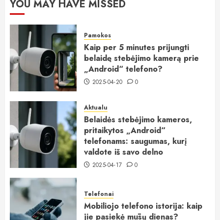
YOU MAY HAVE MISSED
Pamokos
Kaip per 5 minutes prijungti
belaidę stebėjimo kamerą prie
„Android“ telefono?
2025-04-20
0
Aktualu
Belaidės stebėjimo kameros,
pritaikytos „Android“
telefonams: saugumas, kurį
valdote iš savo delno
2025-04-17
0
Telefonai
Mobiliojo telefono istorija: kaip
jie pasiekė mūsų dienas?