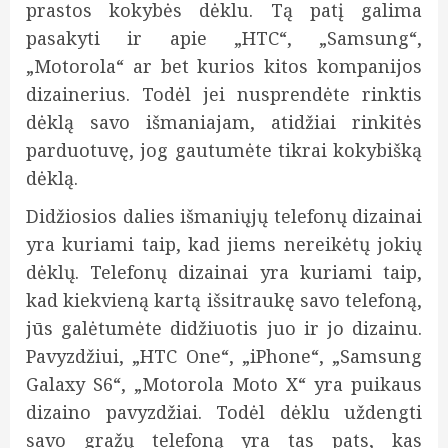
prastos kokybės dėklu. Tą patį galima
pasakyti ir apie „HTC“, „Samsung“,
„Motorola“ ar bet kurios kitos kompanijos
dizainerius. Todėl jei nusprendėte rinktis
dėklą savo išmaniajam, atidžiai rinkitės
parduotuvę, jog gautumėte tikrai kokybišką
dėklą.
Didžiosios dalies išmaniųjų telefonų dizainai
yra kuriami taip, kad jiems nereikėtų jokių
dėklų. Telefonų dizainai yra kuriami taip,
kad kiekvieną kartą išsitraukę savo telefoną,
jūs galėtumėte didžiuotis juo ir jo dizainu.
Pavyzdžiui, „HTC One“, „iPhone“, „Samsung
Galaxy S6“, „Motorola Moto X“ yra puikaus
dizaino pavyzdžiai. Todėl dėklu uždengti
savo gražų telefoną yra tas pats, kas