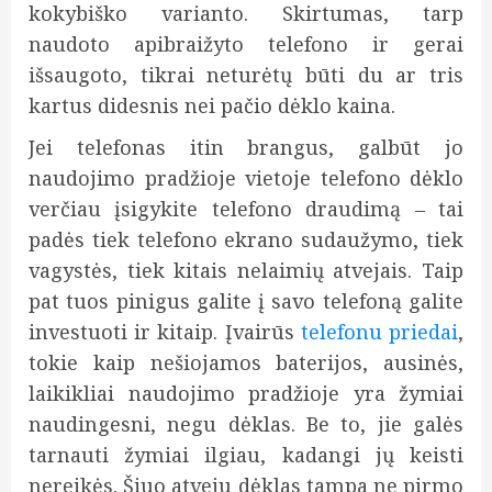
kokybiško varianto. Skirtumas, tarp
naudoto apibraižyto telefono ir gerai
išsaugoto, tikrai neturėtų būti du ar tris
kartus didesnis nei pačio dėklo kaina.
Jei telefonas itin brangus, galbūt jo
naudojimo pradžioje vietoje telefono dėklo
verčiau įsigykite telefono draudimą – tai
padės tiek telefono ekrano sudaužymo, tiek
vagystės, tiek kitais nelaimių atvejais. Taip
pat tuos pinigus galite į savo telefoną galite
investuoti ir kitaip. Įvairūs
telefonu priedai
,
tokie kaip nešiojamos baterijos, ausinės,
laikikliai naudojimo pradžioje yra žymiai
naudingesni, negu dėklas. Be to, jie galės
tarnauti žymiai ilgiau, kadangi jų keisti
nereikės. Šiuo atveju dėklas tampa ne pirmo