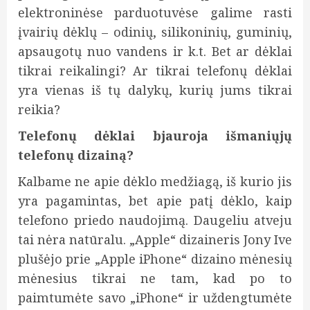
elektroninėse parduotuvėse galime rasti
įvairių dėklų – odinių, silikoninių, guminių,
apsaugotų nuo vandens ir k.t. Bet ar dėklai
tikrai reikalingi? Ar tikrai telefonų dėklai
yra vienas iš tų dalykų, kurių jums tikrai
reikia?
Telefonų dėklai bjauroja išmaniųjų
telefonų dizainą?
Kalbame ne apie dėklo medžiagą, iš kurio jis
yra pagamintas, bet apie patį dėklo, kaip
telefono priedo naudojimą. Daugeliu atveju
tai nėra natūralu. „Apple“ dizaineris Jony Ive
plušėjo prie „Apple iPhone“ dizaino mėnesių
mėnesius tikrai ne tam, kad po to
paimtumėte savo „iPhone“ ir uždengtumėte