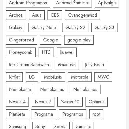
Android Programos
Android Žaidimai
Apžvalga
Archos
Asus
CES
CyanogenMod
Galaxy
Galaxy Note
Galaxy S2
Galaxy S3
Gingerbread
Google
google play
Honeycomb
HTC
huawei
Ice Cream Sandwich
išmanusis
Jelly Bean
KitKat
LG
Mobilusis
Motorola
MWC
Nemokama
Nemokamas
Nemokamos
Nexus 4
Nexus 7
Nexus 10
Optimus
Planšetė
Programa
Programos
root
Samsung
Sony
Xperia
žaidimai