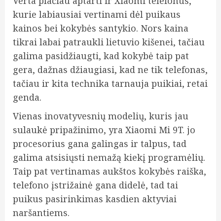
Verta plačiau aptarti ir Xiaomi telefonus,
kurie labiausiai vertinami dėl puikaus
kainos bei kokybės santykio. Nors kaina
tikrai labai patraukli lietuvio kišenei, tačiau
galima pasidžiaugti, kad kokybė taip pat
gera, dažnas džiaugiasi, kad ne tik telefonas,
tačiau ir kita technika tarnauja puikiai, retai
genda.
Vienas inovatyvesnių modelių, kuris jau
sulaukė pripažinimo, yra Xiaomi Mi 9T. jo
procesorius gana galingas ir talpus, tad
galima atsisiųsti nemažą kiekį programėlių.
Taip pat vertinamas aukštos kokybės raiška,
telefono įstrižainė gana didelė, tad tai
puikus pasirinkimas kasdien aktyviai
naršantiems.