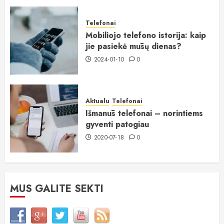
Telefonai
Mobiliojo telefono istorija: kaip
jie pasiekė mūsų dienas?
2024-01-10
0
Aktualu
Telefonai
Išmanūs telefonai – norintiems
gyventi patogiau
2020-07-18
0
MUS GALITE SEKTI