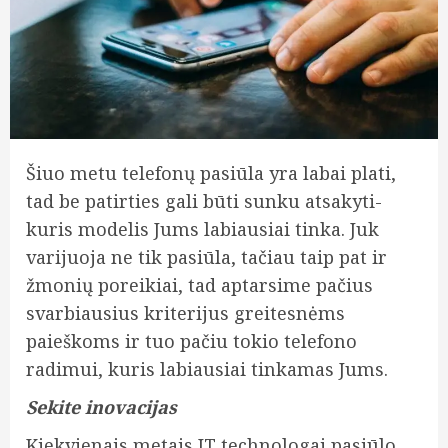
Šiuo metu telefonų pasiūla yra labai plati,
tad be patirties gali būti sunku atsakyti-
kuris modelis Jums labiausiai tinka. Juk
varijuoja ne tik pasiūla, tačiau taip pat ir
žmonių poreikiai, tad aptarsime pačius
svarbiausius kriterijus greitesnėms
paieškoms ir tuo pačiu tokio telefono
radimui, kuris labiausiai tinkamas Jums.
Sekite inovacijas
Kiekvienais metais IT technologai pasiūlo