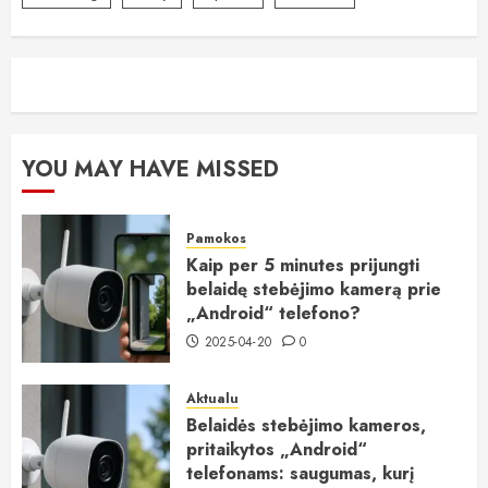
YOU MAY HAVE MISSED
Pamokos
Kaip per 5 minutes prijungti
belaidę stebėjimo kamerą prie
„Android“ telefono?
2025-04-20
0
Aktualu
Belaidės stebėjimo kameros,
pritaikytos „Android“
telefonams: saugumas, kurį