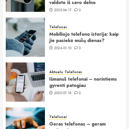
valdote iš savo delno
2025-04-17
0
Telefonai
Mobiliojo telefono istorija: kaip
jie pasiekė mūsų dienas?
2024-01-10
0
Aktualu
Telefonai
Išmanūs telefonai – norintiems
gyventi patogiau
2020-07-18
0
Telefonai
Geras telefonas – geram