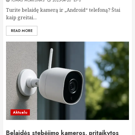
TOMAS MORKŪNAS
2025-04-20
0
Turite belaidę kamerą ir „Android“ telefoną? Štai
kaip greitai...
READ MORE
Aktualu
Belaidės stebėjimo kameros, pritaikytos