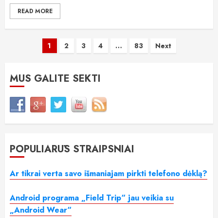
READ MORE
Įrašų
1
2
3
4
…
83
Next
puslapiavimas
MUS GALITE SEKTI
POPULIARŪS STRAIPSNIAI
Ar tikrai verta savo išmaniajam pirkti telefono dėklą?
Android programa „Field Trip“ jau veikia su
„Android Wear“