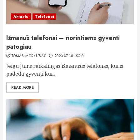
Aktualu
Telefonai
Išmanūs telefonai – norintiems gyventi
patogiau
TOMAS MORKŪNAS
2020-07-18
0
Jeigu Jums reikalingas išmanusis telefonas, kuris
padeda gyventi kur...
READ MORE