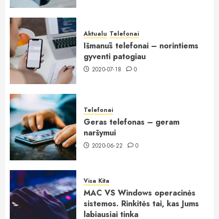
Aktualu
Telefonai
Išmanūs telefonai – norintiems
gyventi patogiau
2020-07-18
0
Telefonai
Geras telefonas – geram
naršymui
2020-06-22
0
Visa Kita
MAC VS Windows operacinės
sistemos. Rinkitės tai, kas Jums
labiausiai tinka