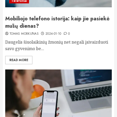
Telefonai
Mobiliojo telefono istorija: kaip jie pasiekė
mūsų dienas?
TOMAS MORKŪNAS
2024-01-10
0
Daugelis šiuolaikinių žmonių net negali įsivaizduoti
savo gyvenimo be...
READ MORE