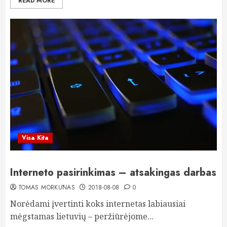
READ MORE
Visa Kita
Interneto pasirinkimas – atsakingas darbas
TOMAS MORKŪNAS
2018-08-08
0
Norėdami įvertinti koks internetas labiausiai
mėgstamas lietuvių – peržiūrėjome...