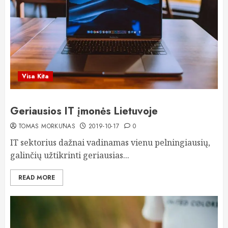
Visa Kita
Geriausios IT įmonės Lietuvoje
TOMAS MORKŪNAS
2019-10-17
0
IT sektorius dažnai vadinamas vienu pelningiausių,
galinčių užtikrinti geriausias...
READ MORE