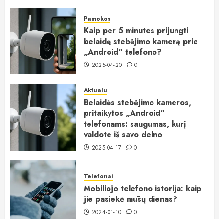
Pamokos
Kaip per 5 minutes prijungti
belaidę stebėjimo kamerą prie
„Android“ telefono?
2025-04-20
0
Aktualu
Belaidės stebėjimo kameros,
pritaikytos „Android“
telefonams: saugumas, kurį
valdote iš savo delno
2025-04-17
0
Telefonai
Mobiliojo telefono istorija: kaip
jie pasiekė mūsų dienas?
2024-01-10
0