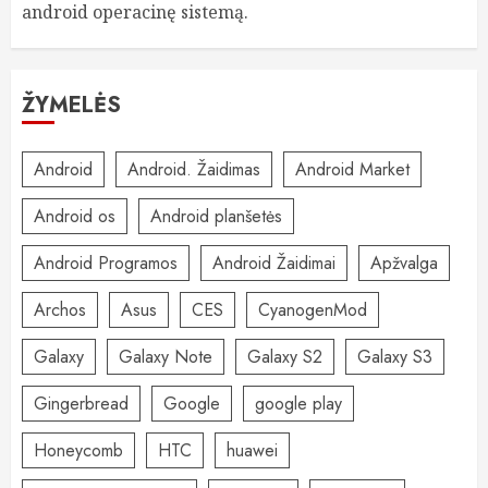
android operacinę sistemą.
ŽYMELĖS
Android
Android. Žaidimas
Android Market
Android os
Android planšetės
Android Programos
Android Žaidimai
Apžvalga
Archos
Asus
CES
CyanogenMod
Galaxy
Galaxy Note
Galaxy S2
Galaxy S3
Gingerbread
Google
google play
Honeycomb
HTC
huawei