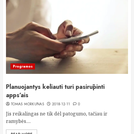
Programos
Planuojantys keliauti turi pasirūpinti
apps‘ais
TOMAS MORKŪNAS
2018-12-11
0
Jis reikalingas ne tik dėl patogumo, tačiau ir
ramybės....