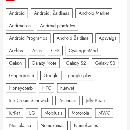
Android
Android. Žaidimas
Android Market
Android os
Android planšetės
Android Programos
Android Žaidimai
Apžvalga
Archos
Asus
CES
CyanogenMod
Galaxy
Galaxy Note
Galaxy S2
Galaxy S3
Gingerbread
Google
google play
Honeycomb
HTC
huawei
Ice Cream Sandwich
išmanusis
Jelly Bean
KitKat
LG
Mobilusis
Motorola
MWC
Nemokama
Nemokamas
Nemokamos