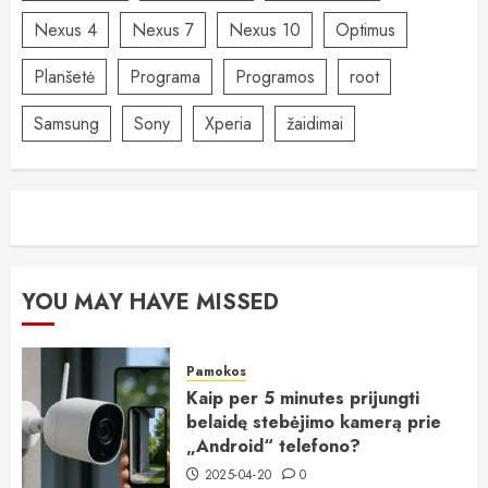
Nexus 4
Nexus 7
Nexus 10
Optimus
Planšetė
Programa
Programos
root
Samsung
Sony
Xperia
žaidimai
YOU MAY HAVE MISSED
Pamokos
Kaip per 5 minutes prijungti
belaidę stebėjimo kamerą prie
„Android“ telefono?
2025-04-20
0