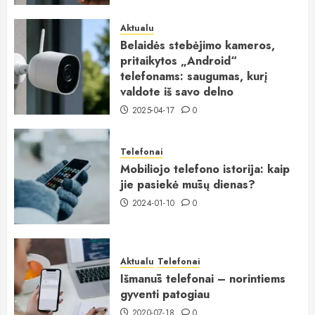
Aktualu
Belaidės stebėjimo kameros,
pritaikytos „Android“
telefonams: saugumas, kurį
valdote iš savo delno
2025-04-17
0
Telefonai
Mobiliojo telefono istorija: kaip
jie pasiekė mūsų dienas?
2024-01-10
0
Aktualu
Telefonai
Išmanūs telefonai – norintiems
gyventi patogiau
2020-07-18
0