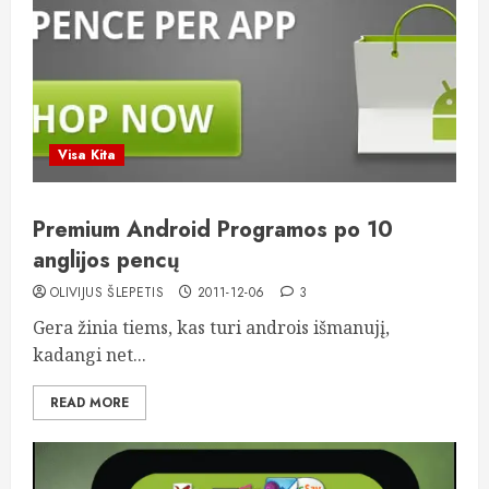
Visa Kita
Premium Android Programos po 10
anglijos pencų
OLIVIJUS ŠLEPETIS
2011-12-06
3
Gera žinia tiems, kas turi androis išmanujį,
kadangi net...
READ MORE