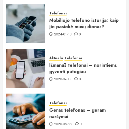
Telefonai
Mobiliojo telefono istorija: kaip
jie pasiekė mūsų dienas?
2024-01-10
0
Aktualu
Telefonai
Išmanūs telefonai – norintiems
gyventi patogiau
2020-07-18
0
Telefonai
Geras telefonas – geram
naršymui
2020-06-22
0