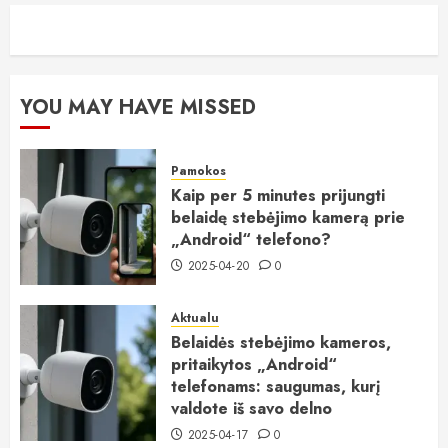
YOU MAY HAVE MISSED
Pamokos
Kaip per 5 minutes prijungti
belaidę stebėjimo kamerą prie
„Android“ telefono?
2025-04-20
0
Aktualu
Belaidės stebėjimo kameros,
pritaikytos „Android“
telefonams: saugumas, kurį
valdote iš savo delno
2025-04-17
0