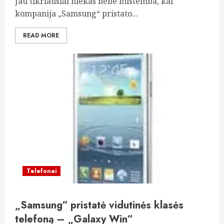
Jau tikriausiai niekas nebe nustemba, kai
kompanija „Samsung“ pristato...
READ MORE
Telefonai
„Samsung“ pristatė vidutinės klasės
telefoną – „Galaxy Win“