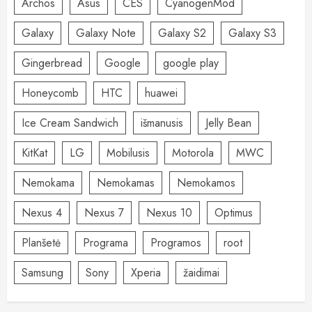
Archos
Asus
CES
CyanogenMod
Galaxy
Galaxy Note
Galaxy S2
Galaxy S3
Gingerbread
Google
google play
Honeycomb
HTC
huawei
Ice Cream Sandwich
išmanusis
Jelly Bean
KitKat
LG
Mobilusis
Motorola
MWC
Nemokama
Nemokamas
Nemokamos
Nexus 4
Nexus 7
Nexus 10
Optimus
Planšetė
Programa
Programos
root
Samsung
Sony
Xperia
žaidimai