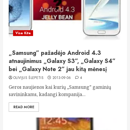
Visa Kita
„Samsung” pažadėjo Android 4.3
atnaujinimus „Galaxy S3”, „Galaxy S4”
bei „Galaxy Note 2” jau kitą mėnesį
OLIVIJUS ŠLEPETIS
2013-09-06
4
Geros naujienos kai kurių „Samsung” gaminių
savininkams, kadangi kompanija...
READ MORE