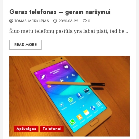
Geras telefonas – geram naršymui
TOMAS MORKŪNAS
2020-06-22
0
Šiuo metu telefonų pasiūla yra labai plati, tad be...
READ MORE
Apžvalgos
Telefonai