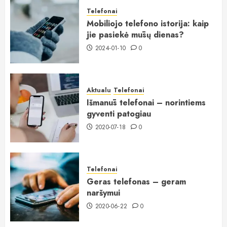
Telefonai
Mobiliojo telefono istorija: kaip
jie pasiekė mūsų dienas?
2024-01-10
0
Aktualu
Telefonai
Išmanūs telefonai – norintiems
gyventi patogiau
2020-07-18
0
Telefonai
Geras telefonas – geram
naršymui
2020-06-22
0