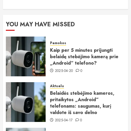
YOU MAY HAVE MISSED
Pamokos
Kaip per 5 minutes prijungti
belaidę stebėjimo kamerą prie
„Android“ telefono?
2025-04-20
0
Aktualu
Belaidės stebėjimo kameros,
pritaikytos „Android“
telefonams: saugumas, kurį
valdote iš savo delno
2025-04-17
0