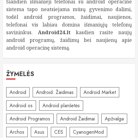
Šiandien išmanieji telefonai su android operacine
sistema tapo neatsiejama mūsų gyvenimo dalimi,
todėl android programos, žaidimai, naujienos,
telefonai vis labiau domina išmaniųjų telefonų
savininkus.
Android24.lt
kasdien rasite naujų
android programų, žaidimų bei naujienų apie
android operacinę sistemą.
ŽYMELĖS
Android
Android. Žaidimas
Android Market
Android os
Android planšetės
Android Programos
Android Žaidimai
Apžvalga
Archos
Asus
CES
CyanogenMod