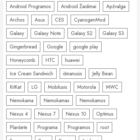
Android Programos
Android Žaidimai
Apžvalga
Archos
Asus
CES
CyanogenMod
Galaxy
Galaxy Note
Galaxy S2
Galaxy S3
Gingerbread
Google
google play
Honeycomb
HTC
huawei
Ice Cream Sandwich
išmanusis
Jelly Bean
KitKat
LG
Mobilusis
Motorola
MWC
Nemokama
Nemokamas
Nemokamos
Nexus 4
Nexus 7
Nexus 10
Optimus
Planšetė
Programa
Programos
root