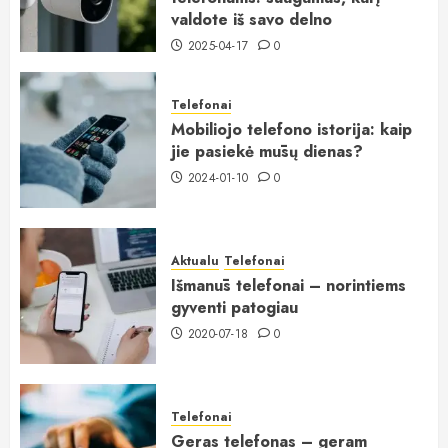
valdote iš savo delno
2025-04-17
0
Telefonai
Mobiliojo telefono istorija: kaip
jie pasiekė mūsų dienas?
2024-01-10
0
Aktualu
Telefonai
Išmanūs telefonai – norintiems
gyventi patogiau
2020-07-18
0
Telefonai
Geras telefonas – geram