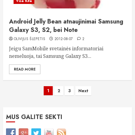
Visa Kita
Android Jelly Bean atnaujinimai Samsung
Galaxy S3, S2, bei Note
OLIVIJUS ŠLEPETIS
2012-08-07
2
Jeigu SamMobile svetainės informatoriai
nemeluoja, tai Samsung Galaxy S3...
READ MORE
Įrašų
1
2
3
Next
puslapiavimas
MUS GALITE SEKTI