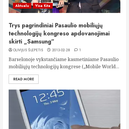
Aktualu
Visa Kita
Trys pagrindiniai Pasaulio mobiliųjų
technologijų kongreso apdovanojimai
skirti „Samsung“
OLIVIJUS ŠLEPETIS
2013-02-28
1
Barselonoje vykstančiame kasmetiniame Pasaulio
mobiliųjų technologijų kongrese („Mobile World...
READ MORE