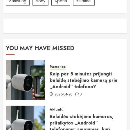
Samsung
Sony
Xperia
žaidimai
YOU MAY HAVE MISSED
Pamokos
Kaip per 5 minutes prijungti
belaidę stebėjimo kamerą prie
„Android“ telefono?
2025-04-20
0
Aktualu
Belaidės stebėjimo kameros,
pritaikytos „Android“
telefonams: saugumas, kurį