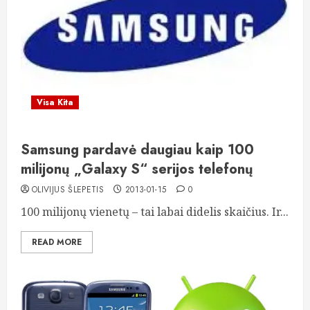
Visa Kita
Samsung pardavė daugiau kaip 100
milijonų „Galaxy S“ serijos telefonų
OLIVIJUS ŠLEPETIS
2013-01-15
0
100 milijonų vienetų – tai labai didelis skaičius. Ir...
READ MORE