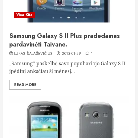
Visa Kita
Samsung Galaxy S II Plus pradedamas
pardavinėti Taivane.
LUKAS ŠALAŠEVIČIUS
2013-01-29
1
„Samsung” paskelbė savo populiariojo Galaxy S II
įpėdinį anksčiau šį mėnesį...
READ MORE