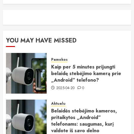
YOU MAY HAVE MISSED
Pamokos
Kaip per 5 minutes prijungti
belaidę stebėjimo kamerą prie
„Android“ telefono?
2025-04-20
0
Aktualu
Belaidės stebėjimo kameros,
pritaikytos „Android“
telefonams: saugumas, kurį
valdote iš savo delno