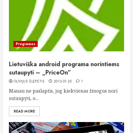
Programos
Lietuviška android programa norintiems
sutaupyti – „PriceOn”
OLIVIJUS ŠLEPETIS
2013-01-25
1
Manau ne paslaptis, jog kiekvienas žmogus nori
sutaupyti, o...
READ MORE