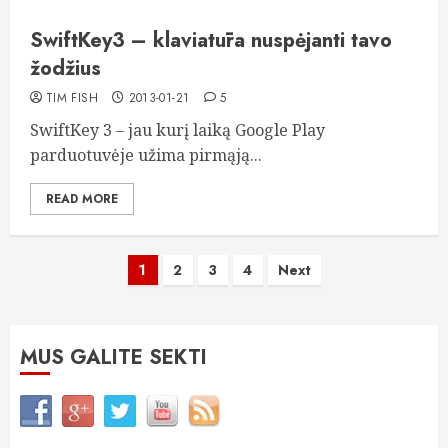
SwiftKey3 – klaviatūra nuspėjanti tavo
žodžius
TIM FISH
2013-01-21
5
SwiftKey 3 – jau kurį laiką Google Play
parduotuvėje užima pirmąją...
READ MORE
Įrašų
1
2
3
4
Next
puslapiavimas
MUS GALITE SEKTI