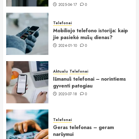
2025-04-17
0
Telefonai
Mobiliojo telefono istorija: kaip
jie pasiekė mūsų dienas?
2024-01-10
0
Aktualu
Telefonai
Išmanūs telefonai – norintiems
gyventi patogiau
2020-07-18
0
Telefonai
Geras telefonas – geram
naršymui