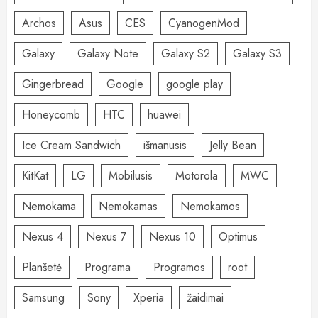
Archos
Asus
CES
CyanogenMod
Galaxy
Galaxy Note
Galaxy S2
Galaxy S3
Gingerbread
Google
google play
Honeycomb
HTC
huawei
Ice Cream Sandwich
išmanusis
Jelly Bean
KitKat
LG
Mobilusis
Motorola
MWC
Nemokama
Nemokamas
Nemokamos
Nexus 4
Nexus 7
Nexus 10
Optimus
Planšetė
Programa
Programos
root
Samsung
Sony
Xperia
žaidimai