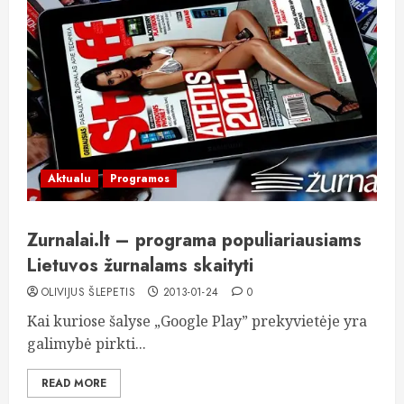
Aktualu
Programos
Zurnalai.lt – programa populiariausiams
Lietuvos žurnalams skaityti
OLIVIJUS ŠLEPETIS
2013-01-24
0
Kai kuriose šalyse „Google Play” prekyvietėje yra
galimybė pirkti...
READ MORE