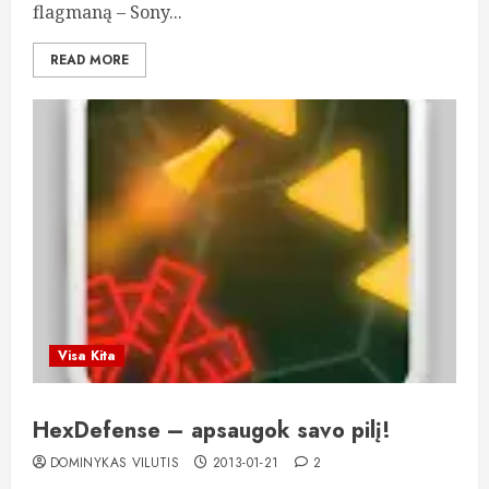
flagmaną – Sony...
READ MORE
Visa Kita
HexDefense – apsaugok savo pilį!
DOMINYKAS VILUTIS
2013-01-21
2