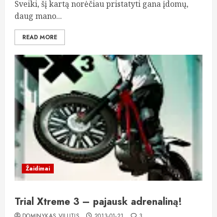
Sveiki, šį kartą norėčiau pristatyti gana įdomų,
daug mano...
READ MORE
Žaidimai
Trial Xtreme 3 – pajausk adrenaliną!
DOMINYKAS VILUTIS
2013-01-21
3