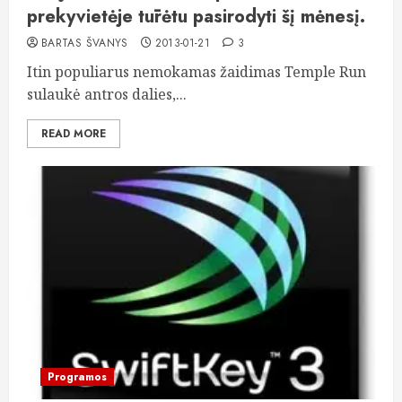
prekyvietėje tūrėtu pasirodyti šį mėnesį.
BARTAS ŠVANYS
2013-01-21
3
Itin populiarus nemokamas žaidimas Temple Run
sulaukė antros dalies,...
READ MORE
Programos