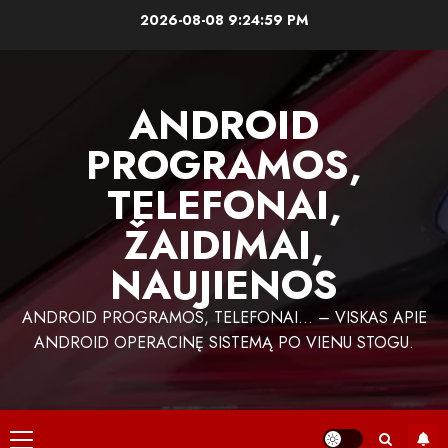
Skip
2026-08-08
9:25:00 PM
to
content
ANDROID
PROGRAMOS,
TELEFONAI,
ŽAIDIMAI,
NAUJIENOS
ANDROID PROGRAMOS, TELEFONAI… – VISKAS APIE
ANDROID OPERACINĘ SISTEMĄ PO VIENU STOGU.
Primary