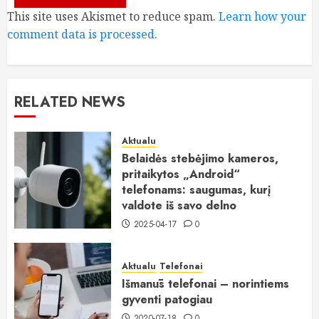
This site uses Akismet to reduce spam.
Learn how your
comment data is processed.
RELATED NEWS
Aktualu
Belaidės stebėjimo kameros,
pritaikytos „Android“
telefonams: saugumas, kurį
valdote iš savo delno
2025-04-17
0
Aktualu
Telefonai
Išmanūs telefonai – norintiems
gyventi patogiau
2020-07-18
0