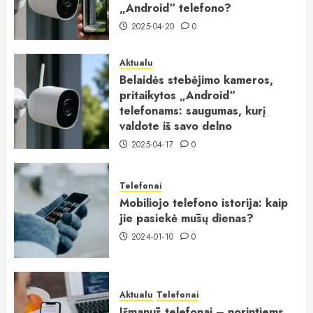
„Android“ telefono?
2025-04-20
0
Aktualu
Belaidės stebėjimo kameros,
pritaikytos „Android“
telefonams: saugumas, kurį
valdote iš savo delno
2025-04-17
0
Telefonai
Mobiliojo telefono istorija: kaip
jie pasiekė mūsų dienas?
2024-01-10
0
Aktualu
Telefonai
Išmanūs telefonai – norintiems