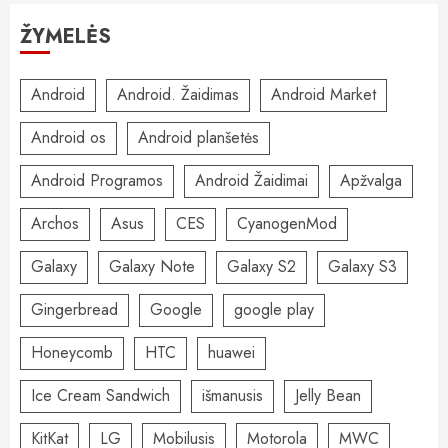
ŽYMELĖS
Android
Android. Žaidimas
Android Market
Android os
Android planšetės
Android Programos
Android Žaidimai
Apžvalga
Archos
Asus
CES
CyanogenMod
Galaxy
Galaxy Note
Galaxy S2
Galaxy S3
Gingerbread
Google
google play
Honeycomb
HTC
huawei
Ice Cream Sandwich
išmanusis
Jelly Bean
KitKat
LG
Mobilusis
Motorola
MWC