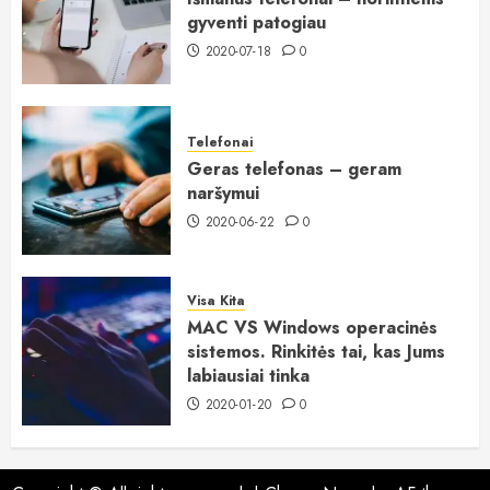
gyventi patogiau
2020-07-18
0
Telefonai
Geras telefonas – geram
naršymui
2020-06-22
0
Visa Kita
MAC VS Windows operacinės
sistemos. Rinkitės tai, kas Jums
labiausiai tinka
2020-01-20
0