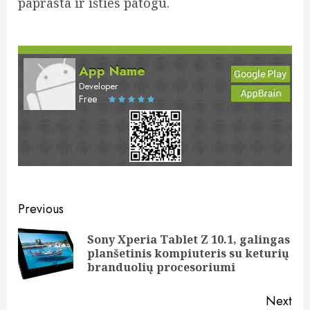
paprasta ir išties patogu.
App Name
Developer
Free
Post
Previous
navigation
Sony Xperia Tablet Z 10.1, galingas
Pre
planšetinis kompiuteris su keturių
pos
branduolių procesoriumi
Next