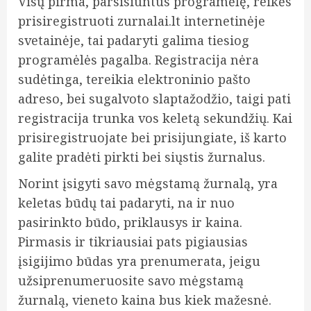
Visų pirma, parsisiuntus programėlę, reikės
prisiregistruoti zurnalai.lt internetinėje
svetainėje, tai padaryti galima tiesiog
programėlės pagalba. Registracija nėra
sudėtinga, tereikia elektroninio pašto
adreso, bei sugalvoto slaptažodžio, taigi pati
registracija trunka vos keletą sekundžių. Kai
prisiregistruojate bei prisijungiate, iš karto
galite pradėti pirkti bei siųstis žurnalus.
Norint įsigyti savo mėgstamą žurnalą, yra
keletas būdų tai padaryti, na ir nuo
pasirinkto būdo, priklausys ir kaina.
Pirmasis ir tikriausiai pats pigiausias
įsigijimo būdas yra prenumerata, jeigu
užsiprenumeruosite savo mėgstamą
žurnalą, vieneto kaina bus kiek mažesnė.