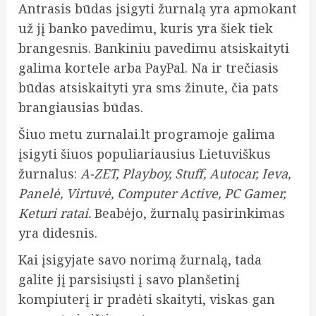
Antrasis būdas įsigyti žurnalą yra apmokant
už jį banko pavedimu, kuris yra šiek tiek
brangesnis. Bankiniu pavedimu atsiskaityti
galima kortele arba PayPal. Na ir trečiasis
būdas atsiskaityti yra sms žinute, čia pats
brangiausias būdas.
Šiuo metu zurnalai.lt programoje galima
įsigyti šiuos populiariausius Lietuviškus
žurnalus:
A-ZET, Playboy, Stuff, Autocar, Ieva,
Panelė, Virtuvė, Computer Active, PC Gamer,
Keturi ratai.
Beabėjo, žurnalų pasirinkimas
yra didesnis.
Kai įsigyjate savo norimą žurnalą, tada
galite jį parsisiųsti į savo planšetinį
kompiuterį ir pradėti skaityti, viskas gan