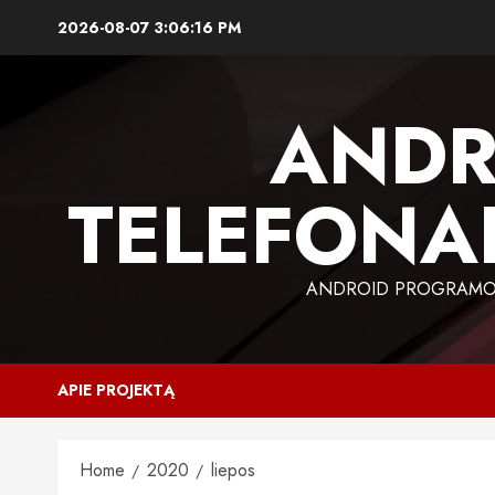
Skip
2026-08-07
3:06:16 PM
to
content
ANDR
TELEFONAI
ANDROID PROGRAMOS,
APIE PROJEKTĄ
Home
2020
liepos