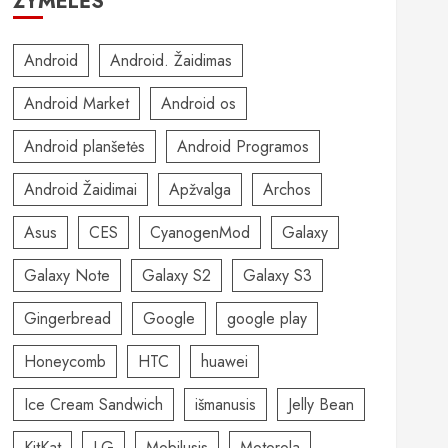
ŽYMELĖS
Android
Android. Žaidimas
Android Market
Android os
Android planšetės
Android Programos
Android Žaidimai
Apžvalga
Archos
Asus
CES
CyanogenMod
Galaxy
Galaxy Note
Galaxy S2
Galaxy S3
Gingerbread
Google
google play
Honeycomb
HTC
huawei
Ice Cream Sandwich
išmanusis
Jelly Bean
KitKat
LG
Mobilusis
Motorola