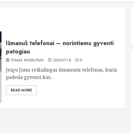
Išmanūs telefonai – norintiems gyventi
patogiau
TOMAS MORKŪNAS
2020-07-18
0
Jeigu Jums reikalingas išmanusis telefonas, kuris
padeda gyventi kur...
READ MORE