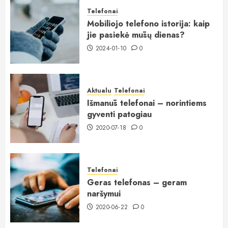
Telefonai
Mobiliojo telefono istorija: kaip
jie pasiekė mūsų dienas?
2024-01-10
0
Aktualu
Telefonai
Išmanūs telefonai – norintiems
gyventi patogiau
2020-07-18
0
Telefonai
Geras telefonas – geram
naršymui
2020-06-22
0