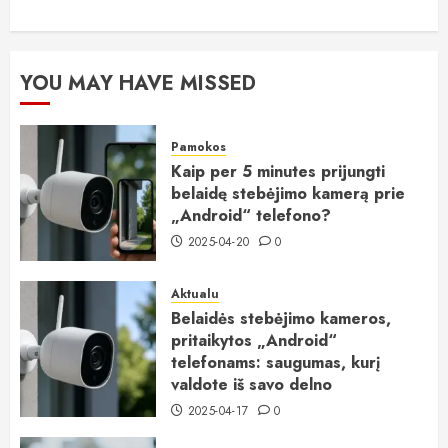
YOU MAY HAVE MISSED
Pamokos
Kaip per 5 minutes prijungti
belaidę stebėjimo kamerą prie
„Android“ telefono?
2025-04-20
0
Aktualu
Belaidės stebėjimo kameros,
pritaikytos „Android“
telefonams: saugumas, kurį
valdote iš savo delno
2025-04-17
0