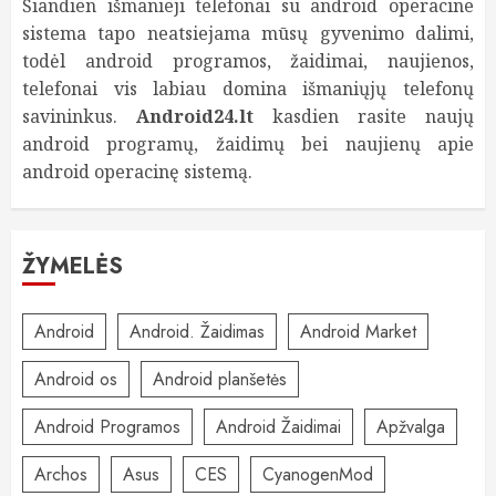
Šiandien išmanieji telefonai su android operacine
sistema tapo neatsiejama mūsų gyvenimo dalimi,
todėl android programos, žaidimai, naujienos,
telefonai vis labiau domina išmaniųjų telefonų
savininkus.
Android24.lt
kasdien rasite naujų
android programų, žaidimų bei naujienų apie
android operacinę sistemą.
ŽYMELĖS
Android
Android. Žaidimas
Android Market
Android os
Android planšetės
Android Programos
Android Žaidimai
Apžvalga
Archos
Asus
CES
CyanogenMod