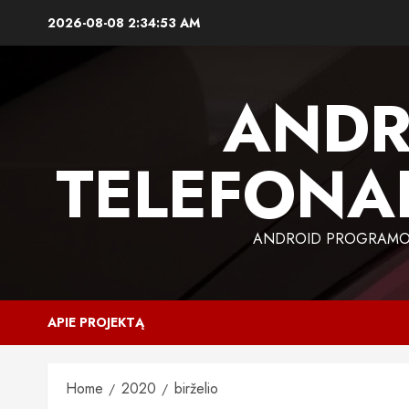
Skip
2026-08-08
2:34:54 AM
to
content
ANDR
TELEFONAI
ANDROID PROGRAMOS,
APIE PROJEKTĄ
Home
2020
birželio