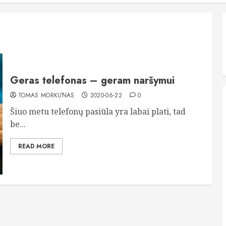
Geras telefonas – geram naršymui
TOMAS MORKŪNAS
2020-06-22
0
Šiuo metu telefonų pasiūla yra labai plati, tad
be...
READ MORE