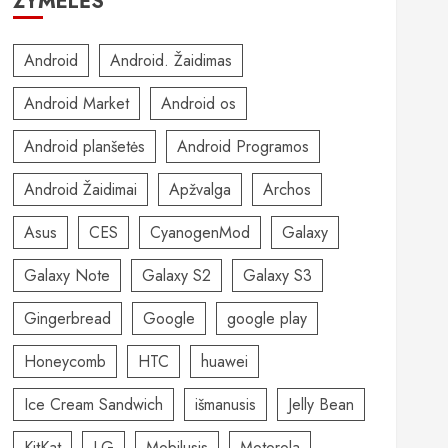
ŽYMELĖS
Android
Android. Žaidimas
Android Market
Android os
Android planšetės
Android Programos
Android Žaidimai
Apžvalga
Archos
Asus
CES
CyanogenMod
Galaxy
Galaxy Note
Galaxy S2
Galaxy S3
Gingerbread
Google
google play
Honeycomb
HTC
huawei
Ice Cream Sandwich
išmanusis
Jelly Bean
KitKat
LG
Mobilusis
Motorola