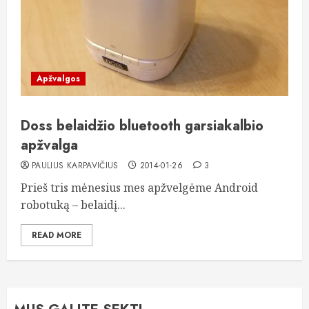
Apžvalgos
Doss belaidžio bluetooth garsiakalbio
apžvalga
PAULIUS KARPAVIČIUS
2014-01-26
3
Prieš tris mėnesius mes apžvelgėme Android
robotuką – belaidį...
READ MORE