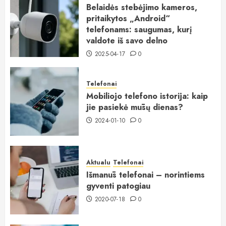
Belaidės stebėjimo kameros,
pritaikytos „Android“
telefonams: saugumas, kurį
valdote iš savo delno
2025-04-17
0
Telefonai
Mobiliojo telefono istorija: kaip
jie pasiekė mūsų dienas?
2024-01-10
0
Aktualu
Telefonai
Išmanūs telefonai – norintiems
gyventi patogiau
2020-07-18
0