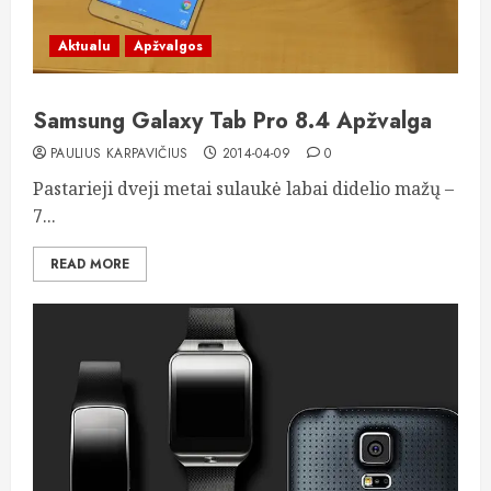
Aktualu
Apžvalgos
Samsung Galaxy Tab Pro 8.4 Apžvalga
PAULIUS KARPAVIČIUS
2014-04-09
0
Pastarieji dveji metai sulaukė labai didelio mažų –
7...
READ MORE