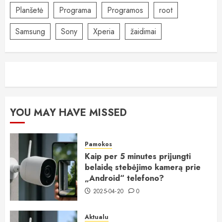
Planšetė
Programa
Programos
root
Samsung
Sony
Xperia
žaidimai
YOU MAY HAVE MISSED
Pamokos
Kaip per 5 minutes prijungti
belaidę stebėjimo kamerą prie
„Android“ telefono?
2025-04-20
0
Aktualu