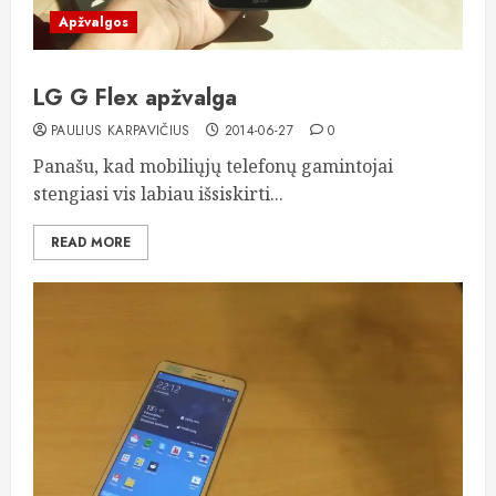
Apžvalgos
LG G Flex apžvalga
PAULIUS KARPAVIČIUS
2014-06-27
0
Panašu, kad mobiliųjų telefonų gamintojai
stengiasi vis labiau išsiskirti...
READ MORE