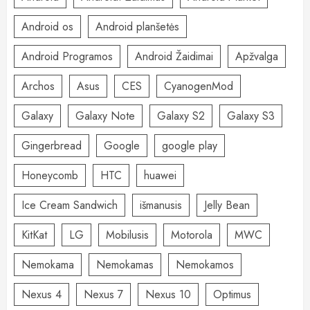
Android os
Android planšetės
Android Programos
Android Žaidimai
Apžvalga
Archos
Asus
CES
CyanogenMod
Galaxy
Galaxy Note
Galaxy S2
Galaxy S3
Gingerbread
Google
google play
Honeycomb
HTC
huawei
Ice Cream Sandwich
išmanusis
Jelly Bean
KitKat
LG
Mobilusis
Motorola
MWC
Nemokama
Nemokamas
Nemokamos
Nexus 4
Nexus 7
Nexus 10
Optimus