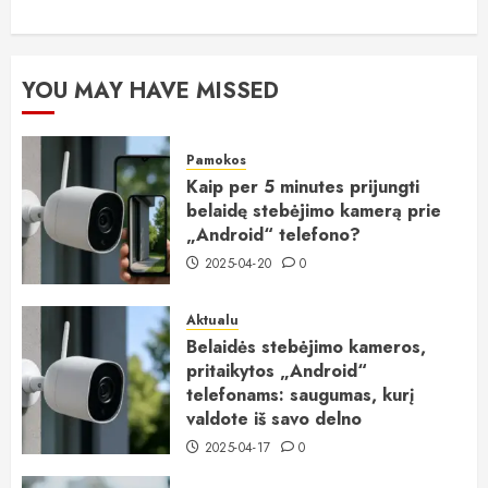
YOU MAY HAVE MISSED
Pamokos
Kaip per 5 minutes prijungti
belaidę stebėjimo kamerą prie
„Android“ telefono?
2025-04-20
0
Aktualu
Belaidės stebėjimo kameros,
pritaikytos „Android“
telefonams: saugumas, kurį
valdote iš savo delno
2025-04-17
0