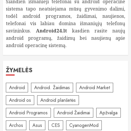
Šiandien išmanieji telefonai su android operacine
sistema tapo neatsiejama mūsų gyvenimo dalimi,
todėl android programos, žaidimai, naujienos,
telefonai vis labiau domina išmaniųjų telefonų
savininkus.
Android24.lt
kasdien rasite naujų
android programų, žaidimų bei naujienų apie
android operacinę sistemą.
ŽYMELĖS
Android
Android. Žaidimas
Android Market
Android os
Android planšetės
Android Programos
Android Žaidimai
Apžvalga
Archos
Asus
CES
CyanogenMod