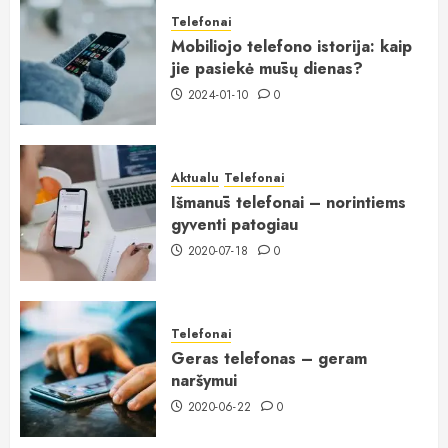
Telefonai
Mobiliojo telefono istorija: kaip
jie pasiekė mūsų dienas?
2024-01-10
0
Aktualu
Telefonai
Išmanūs telefonai – norintiems
gyventi patogiau
2020-07-18
0
Telefonai
Geras telefonas – geram
naršymui
2020-06-22
0