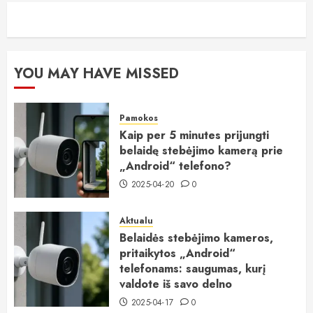
YOU MAY HAVE MISSED
Pamokos
Kaip per 5 minutes prijungti
belaidę stebėjimo kamerą prie
„Android“ telefono?
2025-04-20
0
Aktualu
Belaidės stebėjimo kameros,
pritaikytos „Android“
telefonams: saugumas, kurį
valdote iš savo delno
2025-04-17
0