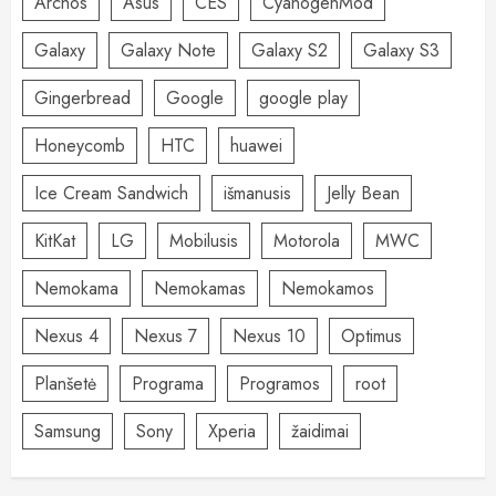
Archos
Asus
CES
CyanogenMod
Galaxy
Galaxy Note
Galaxy S2
Galaxy S3
Gingerbread
Google
google play
Honeycomb
HTC
huawei
Ice Cream Sandwich
išmanusis
Jelly Bean
KitKat
LG
Mobilusis
Motorola
MWC
Nemokama
Nemokamas
Nemokamos
Nexus 4
Nexus 7
Nexus 10
Optimus
Planšetė
Programa
Programos
root
Samsung
Sony
Xperia
žaidimai