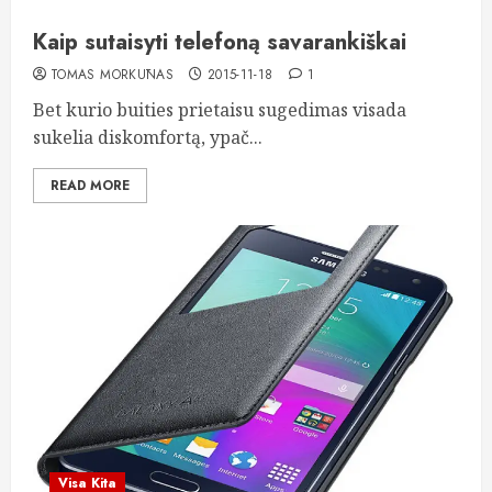
Kaip sutaisyti telefoną savarankiškai
TOMAS MORKŪNAS
2015-11-18
1
Bet kurio buities prietaisu sugedimas visada
sukelia diskomfortą, ypač...
READ MORE
Visa Kita