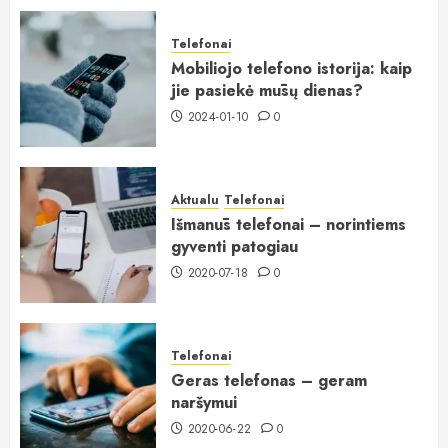
Telefonai
Mobiliojo telefono istorija: kaip
jie pasiekė mūsų dienas?
2024-01-10
0
Aktualu
Telefonai
Išmanūs telefonai – norintiems
gyventi patogiau
2020-07-18
0
Telefonai
Geras telefonas – geram
naršymui
2020-06-22
0