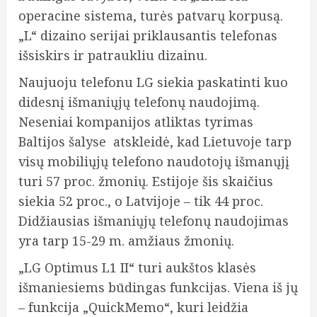
operacine sistema, turės patvarų korpusą.
„L“ dizaino serijai priklausantis telefonas
išsiskirs ir patraukliu dizainu.
Naujuoju telefonu LG siekia paskatinti kuo
didesnį išmaniųjų telefonų naudojimą.
Neseniai kompanijos atliktas tyrimas
Baltijos šalyse atskleidė, kad Lietuvoje tarp
visų mobiliųjų telefono naudotojų išmanųjį
turi 57 proc. žmonių. Estijoje šis skaičius
siekia 52 proc., o Latvijoje – tik 44 proc.
Didžiausias išmaniųjų telefonų naudojimas
yra tarp 15-29 m. amžiaus žmonių.
„LG Optimus L1 II“ turi aukštos klasės
išmaniesiems būdingas funkcijas. Viena iš jų
– funkcija „QuickMemo“, kuri leidžia