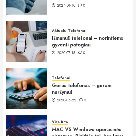
2024-01-10
0
Aktualu
Telefonai
Išmanūs telefonai – norintiems
gyventi patogiau
2020-07-18
0
Telefonai
Geras telefonas – geram
naršymui
2020-06-22
0
Visa Kita
MAC VS Windows operacinės