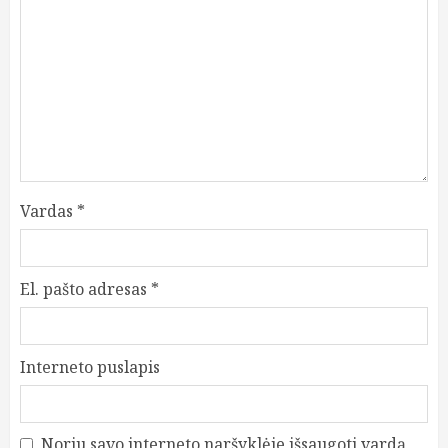
Vardas
*
El. pašto adresas
*
Interneto puslapis
Noriu savo interneto naršyklėje išsaugoti vardą,