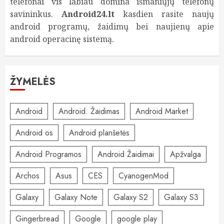
telefonai vis labiau domina išmaniųjų telefonų
savininkus.
Android24.lt
kasdien rasite naujų
android programų, žaidimų bei naujienų apie
android operacinę sistemą.
ŽYMELĖS
Android
Android. Žaidimas
Android Market
Android os
Android planšetės
Android Programos
Android Žaidimai
Apžvalga
Archos
Asus
CES
CyanogenMod
Galaxy
Galaxy Note
Galaxy S2
Galaxy S3
Gingerbread
Google
google play