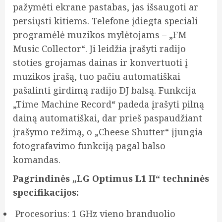
pažymėti ekrane pastabas, jas išsaugoti ar
persiųsti kitiems. Telefone įdiegta speciali
programėlė muzikos mylėtojams – „FM
Music Collector“. Ji leidžia įrašyti radijo
stoties grojamas dainas ir konvertuoti į
muzikos įrašą, tuo pačiu automatiškai
pašalinti girdimą radijo DJ balsą. Funkcija
„Time Machine Record“ padeda įrašyti pilną
dainą automatiškai, dar prieš paspaudžiant
įrašymo režimą, o „Cheese Shutter“ įjungia
fotografavimo funkciją pagal balso
komandas.
Pagrindinės „LG Optimus L1 II“ techninės
specifikacijos:
Procesorius: 1 GHz vieno branduolio