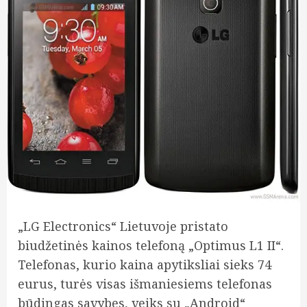
„LG Electronics“ Lietuvoje pristato
biudžetinės kainos telefoną „Optimus L1 II“.
Telefonas, kurio kaina apytiksliai sieks 74
eurus, turės visas išmaniesiems telefonas
būdingas savybes, veiks su „Android“