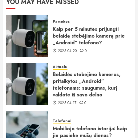
YOU MAY HAVE MISSED
Pamokos
Kaip per 5 minutes prijungti
belaidę stebėjimo kamerą prie
„Android“ telefono?
2025-04-20
0
Aktualu
Belaidės stebėjimo kameros,
pritaikytos „Android“
telefonams: saugumas, kurį
valdote iš savo delno
2025-04-17
0
Telefonai
Mobiliojo telefono istorija: kaip
jie pasiekė mūsų dienas?