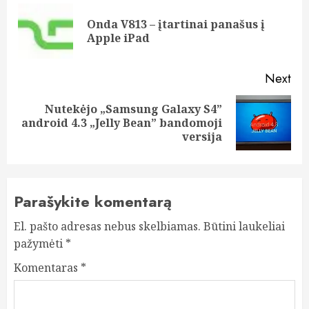
navigation
Onda V813 – įtartinai panašus į
Pre
Apple iPad
pos
Next
Nutekėjo „Samsung Galaxy S4”
Next
android 4.3 „Jelly Bean” bandomoji
post:
versija
Parašykite komentarą
El. pašto adresas nebus skelbiamas.
Būtini laukeliai
pažymėti
*
Komentaras
*