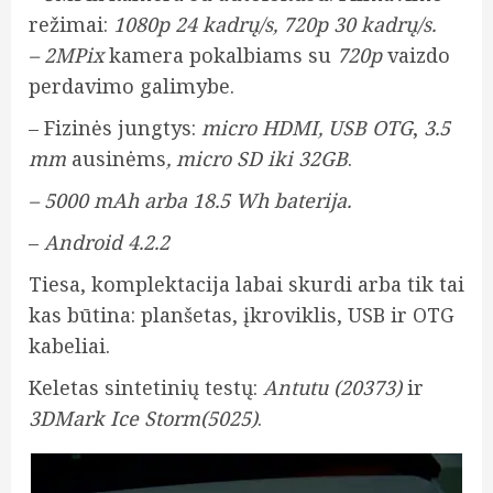
režimai:
1080p 24 kadrų/s, 720p 30 kadrų/s.
– 2MPix
kamera pokalbiams su
720p
vaizdo
perdavimo galimybe.
– Fizinės jungtys:
micro HDMI, USB OTG
,
3.5
mm
ausinėms
, micro SD iki 32GB
.
– 5000 mAh arba 18.5 Wh baterija.
–
Android 4.2.2
Tiesa, komplektacija labai skurdi arba tik tai
kas būtina: planšetas, įkroviklis, USB ir OTG
kabeliai.
Keletas sintetinių testų:
Antutu (20373)
ir
3DMark Ice Storm(5025)
.