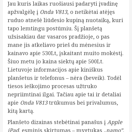
Jau kuris laikas ruošiausi padaryti įvadinę
apžvalgėlę į
Onda V813
, o netikėtai atėjęs
ruduo atnešė liūdesio kupiną nuotaiką, kuri
tapo lemtingu postūmiu. Šį planšetą
užsisakiau dar vasaros pradžioje, o pas
mane jis atkeliavo prieš du mėnesius ir
kainavo apie 530Lt, įskaitant muito mokėstį.
Šiuo metu jo kaina siektų apie 500Lt.
Lietuvoje informacijos apie kiniškus
planšetus ir telefonus – nėra (beveik). Todėl
tiesos ieškojimo procesas užtruko
nepriimtinai ilgai. Tačiau apie tai ir detaliai
apie
Onda V813
trūkumus bei privalumus,
kitą kartą.
Planšeto dizainas stebėtinai panašus į
Apple
iPad
, esminis skirtumas – mygtukas
„namo”
,