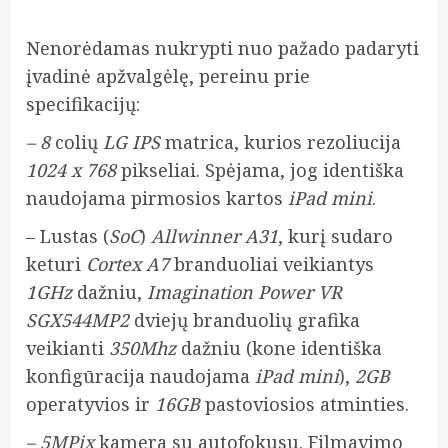
Nenorėdamas nukrypti nuo pažado padaryti
įvadinė apžvalgėlę, pereinu prie
specifikacijų:
– 8
colių
LG IPS
matrica, kurios rezoliucija
1024 x 768
pikseliai. Spėjama, jog identiška
naudojama pirmosios kartos
iPad mini
.
– Lustas (
SoC
)
Allwinner A31
, kurį sudaro
keturi
Cortex A7
branduoliai veikiantys
1GHz
dažniu,
Imagination Power VR
SGX544MP2
dviejų branduolių grafika
veikianti
350Mhz
dažniu (kone identiška
konfigūracija naudojama
iPad mini
),
2GB
operatyvios ir
16GB
pastoviosios atminties.
– 5MPix
kamera su autofokusu. Filmavimo