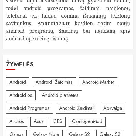
sistema tapo neatsiejama mūsų gyvenimo dalimi,
todėl android programos, žaidimai, naujienos,
telefonai vis labiau domina išmaniųjų telefonų
savininkus.
Android24.lt
kasdien rasite naujų
android programų, žaidimų bei naujienų apie
android operacinę sistemą.
ŽYMELĖS
Android
Android. Žaidimas
Android Market
Android os
Android planšetės
Android Programos
Android Žaidimai
Apžvalga
Archos
Asus
CES
CyanogenMod
Galaxy
Galaxy Note
Galaxy S2
Galaxy S3