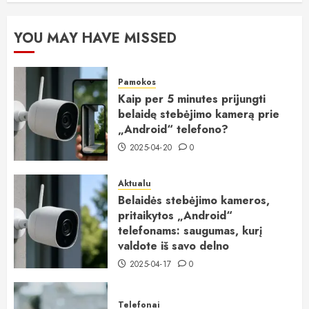
YOU MAY HAVE MISSED
Pamokos
Kaip per 5 minutes prijungti
belaidę stebėjimo kamerą prie
„Android“ telefono?
2025-04-20
0
Aktualu
Belaidės stebėjimo kameros,
pritaikytos „Android“
telefonams: saugumas, kurį
valdote iš savo delno
2025-04-17
0
Telefonai