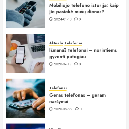
Mobiliojo telefono istorija: kaip
jie pasiekė mūsų dienas?
2024-01-10
0
Aktualu
Telefonai
Išmanūs telefonai – norintiems
gyventi patogiau
2020-07-18
0
Telefonai
Geras telefonas – geram
naršymui
2020-06-22
0