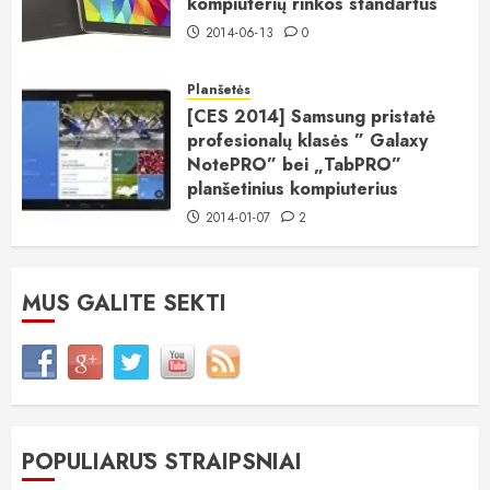
kompiuterių rinkos standartus
2014-06-13
0
Planšetės
[CES 2014] Samsung pristatė
profesionalų klasės ” Galaxy
NotePRO” bei „TabPRO”
planšetinius kompiuterius
2014-01-07
2
MUS GALITE SEKTI
POPULIARŪS STRAIPSNIAI