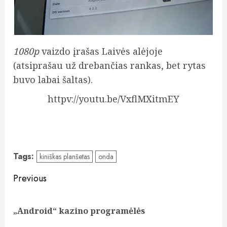
1080p
vaizdo įrašas Laivės alėjoje
(atsiprašau už drebančias rankas, bet rytas
buvo labai šaltas).
httpv://youtu.be/VxflMXitmEY
Tags:
kiniškas planšetas
onda
Post
Previous
navigation
Pre
„Android“ kazino programėlės
pos