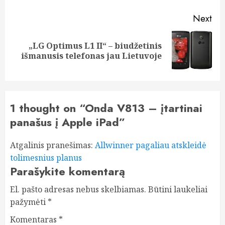
Next
„LG Optimus L1 II“ – biudžetinis
Next
išmanusis telefonas jau Lietuvoje
post:
1 thought on “
Onda V813 – įtartinai
panašus į Apple iPad
”
Atgalinis pranešimas:
Allwinner pagaliau atskleidė
tolimesnius planus
Parašykite komentarą
El. pašto adresas nebus skelbiamas.
Būtini laukeliai
pažymėti
*
Komentaras
*