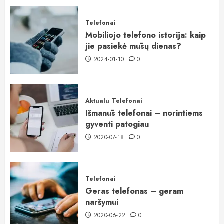
Telefonai
Mobiliojo telefono istorija: kaip
jie pasiekė mūsų dienas?
2024-01-10
0
Aktualu
Telefonai
Išmanūs telefonai – norintiems
gyventi patogiau
2020-07-18
0
Telefonai
Geras telefonas – geram
naršymui
2020-06-22
0