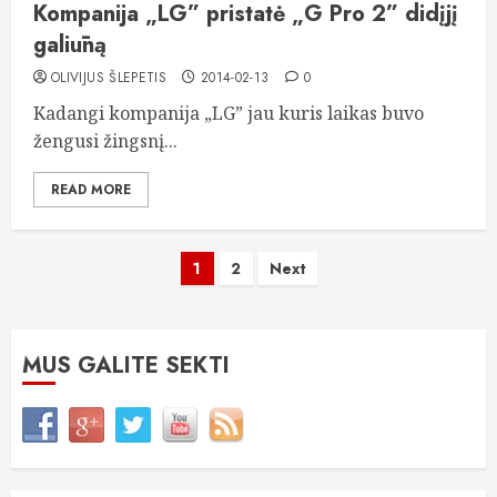
Kompanija „LG” pristatė „G Pro 2” didįjį
galiūną
OLIVIJUS ŠLEPETIS
2014-02-13
0
Kadangi kompanija „LG” jau kuris laikas buvo
žengusi žingsnį...
READ MORE
Įrašų
1
2
Next
puslapiavimas
MUS GALITE SEKTI