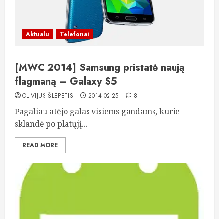
Aktualu
Telefonai
[MWC 2014] Samsung pristatė naują
flagmaną – Galaxy S5
OLIVIJUS ŠLEPETIS
2014-02-25
8
Pagaliau atėjo galas visiems gandams, kurie
sklandė po platųjį...
READ MORE