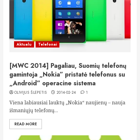
Aktualu
Telefonai
[MWC 2014] Pagaliau, Suomių telefonų
gamintoja „Nokia” pristatė telefonus su
„Android” operacine sistema
OLIVIJUS ŠLEPETIS
2014-02-24
1
Viena labiausiai lauktų „Nokia“ naujienų – nauja
išmaniųjų telefonų...
READ MORE