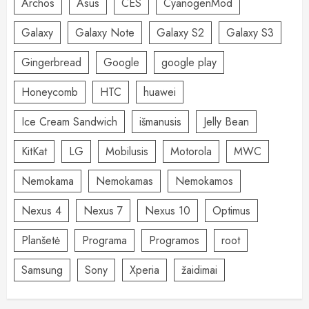
Archos
Asus
CES
CyanogenMod
Galaxy
Galaxy Note
Galaxy S2
Galaxy S3
Gingerbread
Google
google play
Honeycomb
HTC
huawei
Ice Cream Sandwich
išmanusis
Jelly Bean
KitKat
LG
Mobilusis
Motorola
MWC
Nemokama
Nemokamas
Nemokamos
Nexus 4
Nexus 7
Nexus 10
Optimus
Planšetė
Programa
Programos
root
Samsung
Sony
Xperia
žaidimai