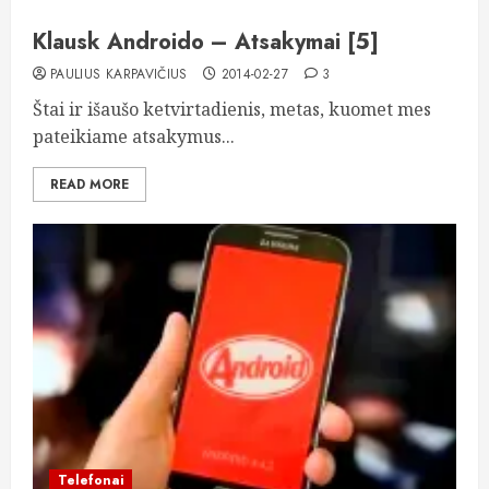
Klausk Androido – Atsakymai [5]
PAULIUS KARPAVIČIUS
2014-02-27
3
Štai ir išaušo ketvirtadienis, metas, kuomet mes
pateikiame atsakymus...
READ MORE
Telefonai