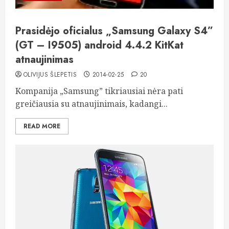
Prasidėjo oficialus „Samsung Galaxy S4”
(GT – I9505) android 4.4.2 KitKat
atnaujinimas
OLIVIJUS ŠLEPETIS
2014-02-25
20
Kompanija „Samsung” tikriausiai nėra pati
greičiausia su atnaujinimais, kadangi...
READ MORE