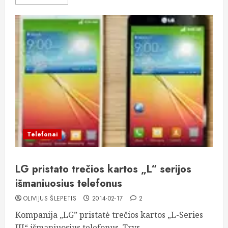
Telefonai
LG pristato trečios kartos „L“ serijos
išmaniuosius telefonus
OLIVIJUS ŠLEPETIS
2014-02-17
2
Kompanija „LG” pristatė trečios kartos „L-Series
III“ išmaniuosius telefonus. Trys...