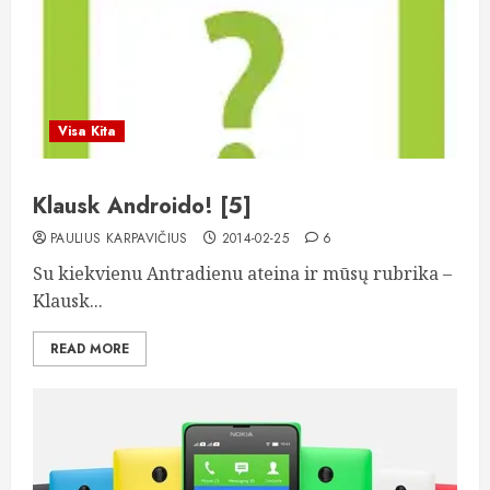
Visa Kita
Klausk Androido! [5]
PAULIUS KARPAVIČIUS
2014-02-25
6
Su kiekvienu Antradienu ateina ir mūsų rubrika –
Klausk...
READ MORE