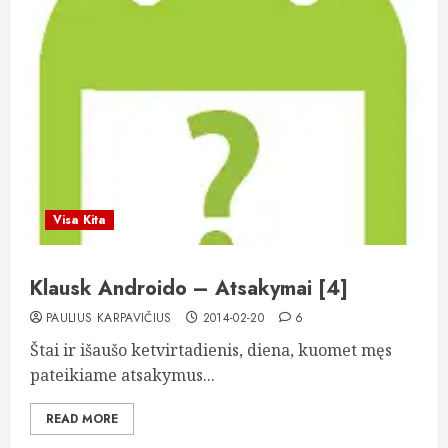
Visa Kita
Klausk Androido – Atsakymai [4]
PAULIUS KARPAVIČIUS
2014-02-20
6
Štai ir išaušo ketvirtadienis, diena, kuomet męs
pateikiame atsakymus...
READ MORE