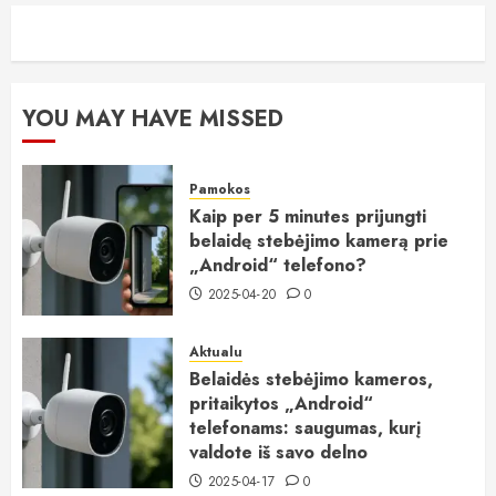
YOU MAY HAVE MISSED
Pamokos
Kaip per 5 minutes prijungti
belaidę stebėjimo kamerą prie
„Android“ telefono?
2025-04-20
0
Aktualu
Belaidės stebėjimo kameros,
pritaikytos „Android“
telefonams: saugumas, kurį
valdote iš savo delno
2025-04-17
0