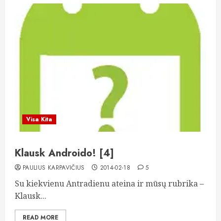
Visa Kita
Klausk Androido! [4]
PAULIUS KARPAVIČIUS
2014-02-18
5
Su kiekvienu Antradienu ateina ir mūsų rubrika –
Klausk...
READ MORE