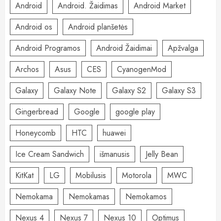
Android
Android. Žaidimas
Android Market
Android os
Android planšetės
Android Programos
Android Žaidimai
Apžvalga
Archos
Asus
CES
CyanogenMod
Galaxy
Galaxy Note
Galaxy S2
Galaxy S3
Gingerbread
Google
google play
Honeycomb
HTC
huawei
Ice Cream Sandwich
išmanusis
Jelly Bean
KitKat
LG
Mobilusis
Motorola
MWC
Nemokama
Nemokamas
Nemokamos
Nexus 4
Nexus 7
Nexus 10
Optimus