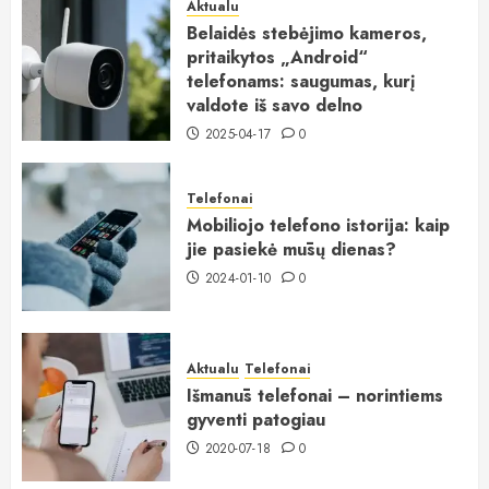
Aktualu
Belaidės stebėjimo kameros,
pritaikytos „Android“
telefonams: saugumas, kurį
valdote iš savo delno
2025-04-17
0
Telefonai
Mobiliojo telefono istorija: kaip
jie pasiekė mūsų dienas?
2024-01-10
0
Aktualu
Telefonai
Išmanūs telefonai – norintiems
gyventi patogiau
2020-07-18
0