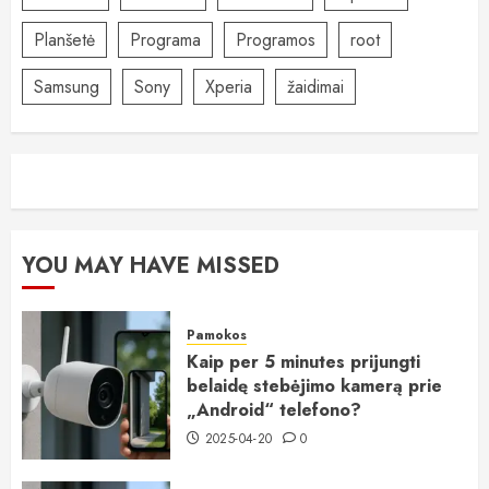
Planšetė
Programa
Programos
root
Samsung
Sony
Xperia
žaidimai
YOU MAY HAVE MISSED
Pamokos
Kaip per 5 minutes prijungti
belaidę stebėjimo kamerą prie
„Android“ telefono?
2025-04-20
0