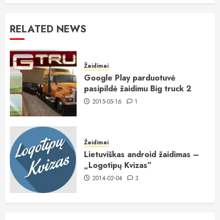
RELATED NEWS
Žaidimai
Google Play parduotuvė
pasipildė žaidimu Big truck 2
2015-05-16
1
Žaidimai
Lietuviškas android žaidimas –
„Logotipų Kvizas”
2014-02-04
3