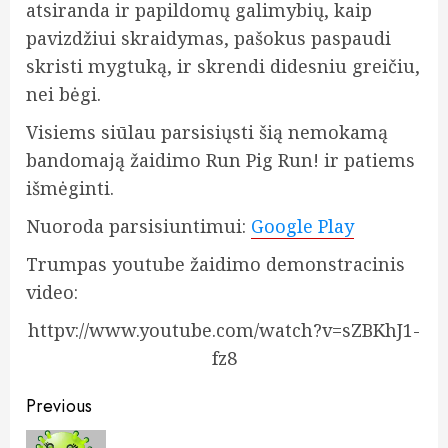
atsiranda ir papildomų galimybių, kaip
pavizdžiui skraidymas, pašokus paspaudi
skristi mygtuką, ir skrendi didesniu greičiu,
nei bėgi.
Visiems siūlau parsisiųsti šią nemokamą
bandomają žaidimo Run Pig Run! ir patiems
išmėginti.
Nuoroda parsisiuntimui:
Google Play
Trumpas youtube žaidimo demonstracinis
video:
httpv://www.youtube.com/watch?v=sZBKhJ1-
fz8
Post
Previous