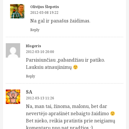
Olivijus Šlepetis
2012-03-08 19:22
Na gal ir panašus žaidimas.
Reply
Blogeris
2012-03-10 20:00
Parsisiunčiau ,pabandžiau ir patiko.
Lauksiu atnaujinimų
Reply
SA
2012-03-13 11:26
Na, man tai, žinoma, malonu, bet dar
nevertėjo aprašinėt nebaigto žaidimo
Bet nieko, reikia pratintis prie neigiamų
komentarų nuo pat pradžios :}