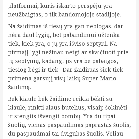
platformai, kuris iškarto perspėju yra
neužbaigtas, o tik bandomojoje stadijoje.
Na žaidimas iš tiesų yra gan neblogas, dar
nėra daul lygių, bet pabandimui užtenka
tiek, kiek yra, o jų yra išviso septyni. Na
pirmajį lygi nežinau netgi ar skaičiuoti prie
tų septynių, kadangi jis yra
be pabaigos,
tiesiog bėgi ir tiek. Dar žaidimas šiek tiek
primena garsujį visų laikų Super Mario
žaidimą.
Bėk kiaule bėk žaidime reikia bėkti su
kiaule, rinkti alaus butelius, visaip šokinėti
ir stengtis išvengti bombų. Yra du tipai
šuolių, vienas paspaudimas paprastas šuolis,
du paspaudmai tai dvigubas šuolis. Vėliau