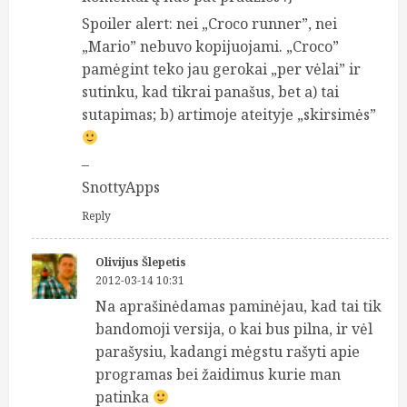
Spoiler alert: nei „Croco runner”, nei
„Mario” nebuvo kopijuojami. „Croco”
pamėgint teko jau gerokai „per vėlai” ir
sutinku, kad tikrai panašus, bet a) tai
sutapimas; b) artimoje ateityje „skirsimės”
–
SnottyApps
Reply
Olivijus Šlepetis
2012-03-14 10:31
Na aprašinėdamas paminėjau, kad tai tik
bandomoji versija, o kai bus pilna, ir vėl
parašysiu, kadangi mėgstu rašyti apie
programas bei žaidimus kurie man
patinka