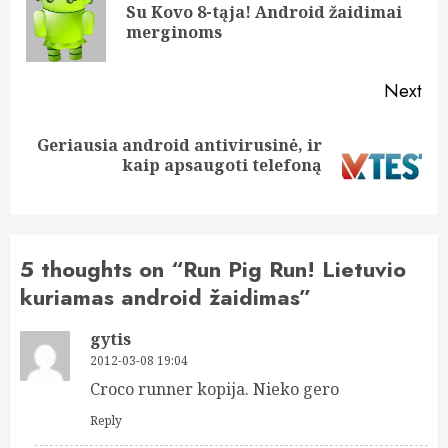
navigation
Su Kovo 8-tąja! Android žaidimai
Pre
merginoms
pos
Next
Geriausia android antivirusinė, ir
Next
kaip apsaugoti telefoną
post:
5 thoughts on “
Run Pig Run! Lietuvio
kuriamas android žaidimas
”
gytis
2012-03-08 19:04
Croco runner kopija. Nieko gero
Reply