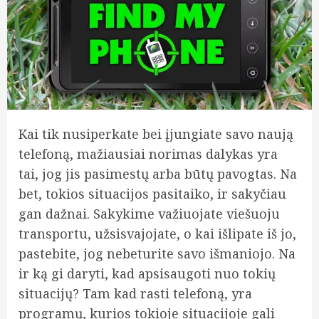
Kai tik nusiperkate bei įjungiate savo naują
telefoną, mažiausiai norimas dalykas yra
tai, jog jis pasimestų arba būtų pavogtas. Na
bet, tokios situacijos pasitaiko, ir sakyčiau
gan dažnai. Sakykime važiuojate viešuoju
transportu, užsisvajojate, o kai išlipate iš jo,
pastebite, jog nebeturite savo išmaniojo. Na
ir ką gi daryti, kad apsisaugoti nuo tokių
situacijų? Tam kad rasti telefoną, yra
programų, kurios tokioje situacijoje gali