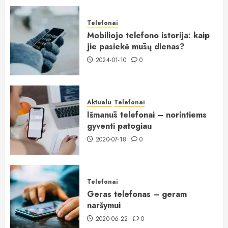
Telefonai
Mobiliojo telefono istorija: kaip
jie pasiekė mūsų dienas?
2024-01-10
0
Aktualu
Telefonai
Išmanūs telefonai – norintiems
gyventi patogiau
2020-07-18
0
Telefonai
Geras telefonas – geram
naršymui
2020-06-22
0