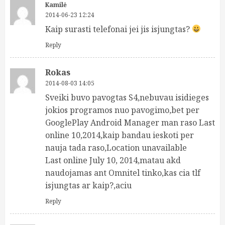
Kamilė
2014-06-23 12:24
Kaip surasti telefonai jei jis isjungtas?
Reply
Rokas
2014-08-03 14:05
Sveiki buvo pavogtas S4,nebuvau isidieges
jokios programos nuo pavogimo,bet per
GooglePlay Android Manager man raso Last
online 10,2014,kaip bandau ieskoti per
nauja tada raso,Location unavailable
Last online July 10, 2014,matau akd
naudojamas ant Omnitel tinko,kas cia tlf
isjungtas ar kaip?,aciu
Reply