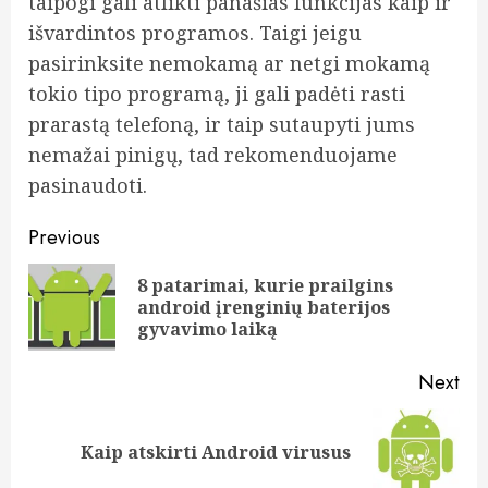
taipogi gali atlikti panašias funkcijas kaip ir
išvardintos programos. Taigi jeigu
pasirinksite nemokamą ar netgi mokamą
tokio tipo programą, ji gali padėti rasti
prarastą telefoną, ir taip sutaupyti jums
nemažai pinigų, tad rekomenduojame
pasinaudoti.
Post
Previous
navigation
8 patarimai, kurie prailgins
Pre
android įrenginių baterijos
pos
gyvavimo laiką
Next
Next
Kaip atskirti Android virusus
post: