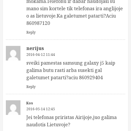
mokama.Telefonu ir dabar naudojasi su
mano sim kortele tik telefonas ira anglijoje
o as lietuvoje.Ka galetumet patarti?Aciu
860987120
Reply
nerijus
2016-04-12 11:44
sveiki pamestas samsung galaxy j5 kaip
galima butu rasti arba susekti gal
galetumet patarti?aciu 860929404
Reply
Kos
2016-05-14 12:45
Jei telefonas priristas Airijoje,juo galima
naudotis Lietuvoje?