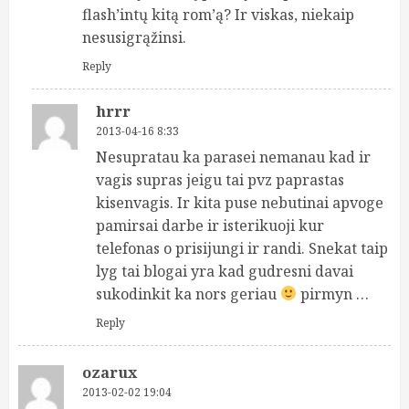
flash’intų kitą rom’ą? Ir viskas, niekaip
nesusigrąžinsi.
Reply
hrrr
2013-04-16 8:33
Nesupratau ka parasei nemanau kad ir
vagis supras jeigu tai pvz paprastas
kisenvagis. Ir kita puse nebutinai apvoge
pamirsai darbe ir isterikuoji kur
telefonas o prisijungi ir randi. Snekat taip
lyg tai blogai yra kad gudresni davai
sukodinkit ka nors geriau
pirmyn …
Reply
ozarux
2013-02-02 19:04