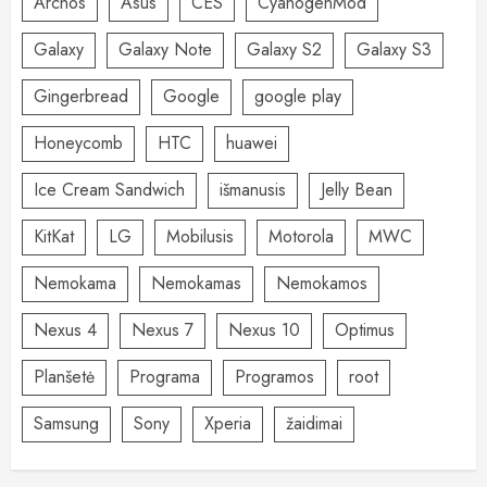
Archos
Asus
CES
CyanogenMod
Galaxy
Galaxy Note
Galaxy S2
Galaxy S3
Gingerbread
Google
google play
Honeycomb
HTC
huawei
Ice Cream Sandwich
išmanusis
Jelly Bean
KitKat
LG
Mobilusis
Motorola
MWC
Nemokama
Nemokamas
Nemokamos
Nexus 4
Nexus 7
Nexus 10
Optimus
Planšetė
Programa
Programos
root
Samsung
Sony
Xperia
žaidimai