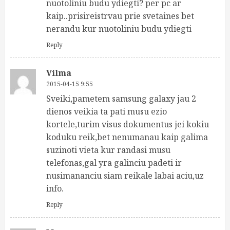
nuotoliniu budu ydiegti? per pc ar
kaip..prisireistrvau prie svetaines bet
nerandu kur nuotoliniu budu ydiegti
Reply
Vilma
2015-04-15 9:55
Sveiki,pametem samsung galaxy jau 2
dienos veikia ta pati musu ezio
kortele,turim visus dokumentus jei kokiu
koduku reik,bet nenumanau kaip galima
suzinoti vieta kur randasi musu
telefonas,gal yra galinciu padeti ir
nusimananciu siam reikale labai aciu,uz
info.
Reply