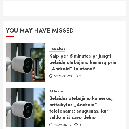
YOU MAY HAVE MISSED
Pamokos
Kaip per 5 minutes prijungti
belaidę stebėjimo kamerą prie
„Android“ telefono?
2025-04-20
0
Aktualu
Belaidės stebėjimo kameros,
pritaikytos „Android“
telefonams: saugumas, kurį
valdote iš savo delno
2025-04-17
0