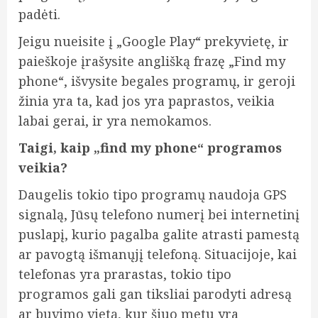
padėti.
Jeigu nueisite į „Google Play“ prekyvietę, ir
paieškoje įrašysite anglišką frazę „Find my
phone“, išvysite begales programų, ir geroji
žinia yra ta, kad jos yra paprastos, veikia
labai gerai, ir yra nemokamos.
Taigi, kaip „find my phone“ programos
veikia?
Daugelis tokio tipo programų naudoja GPS
signalą, Jūsų telefono numerį bei internetinį
puslapį, kurio pagalba galite atrasti pamestą
ar pavogtą išmanųjį telefoną. Situacijoje, kai
telefonas yra prarastas, tokio tipo
programos gali gan tiksliai parodyti adresą
ar buvimo vietą, kur šiuo metu yra