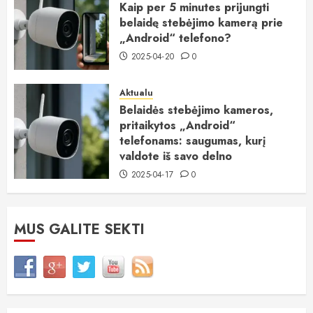
Kaip per 5 minutes prijungti
belaidę stebėjimo kamerą prie
„Android“ telefono?
2025-04-20
0
Aktualu
Belaidės stebėjimo kameros,
pritaikytos „Android“
telefonams: saugumas, kurį
valdote iš savo delno
2025-04-17
0
MUS GALITE SEKTI