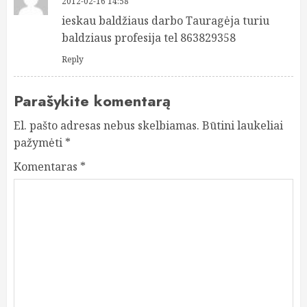
2012-02-16 14:58
ieskau baldžiaus darbo Tauragėja turiu
baldziaus profesija tel 863829358
Reply
Parašykite komentarą
El. pašto adresas nebus skelbiamas.
Būtini laukeliai
pažymėti
*
Komentaras
*