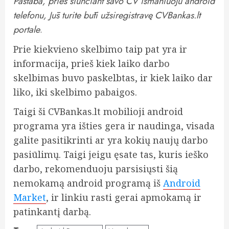
Pastaba, prieš siunčiant savo CV išmaniuoju android
telefonu, Jūs turite būti užsiregistravę CVBankas.lt
portale
.
Prie kiekvieno skelbimo taip pat yra ir
informacija, prieš kiek laiko darbo
skelbimas buvo paskelbtas, ir kiek laiko dar
liko, iki skelbimo pabaigos.
Taigi ši CVBankas.lt mobilioji android
programa yra išties gera ir naudinga, visada
galite pasitikrinti ar yra kokių naujų darbo
pasiūlimų. Taigi jeigu ęsate tas, kuris ieško
darbo, rekomenduoju parsisiųsti šią
nemokamą android programą iš
Android
Market
, ir linkiu rasti gerai apmokamą ir
patinkantį darbą.