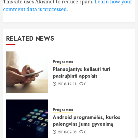
This site uses Akismet to reduce spam.
Learn how your
comment data is processed.
RELATED NEWS
Programos
Planuojantys keliauti turi
pasirūpinti apps‘ais
2018-12-11
0
Programos
Android programėlės, kurios
palengvins Jums gyvenimą
2018-02-05
0