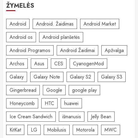
ŽYMELĖS
Android
Android. Žaidimas
Android Market
Android os
Android planšetės
Android Programos
Android Žaidimai
Apžvalga
Archos
Asus
CES
CyanogenMod
Galaxy
Galaxy Note
Galaxy S2
Galaxy S3
Gingerbread
Google
google play
Honeycomb
HTC
huawei
Ice Cream Sandwich
išmanusis
Jelly Bean
KitKat
LG
Mobilusis
Motorola
MWC