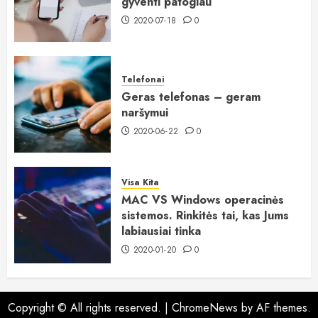
gyventi patogiau
2020-07-18
0
Telefonai
Geras telefonas – geram
naršymui
2020-06-22
0
Visa Kita
MAC VS Windows operacinės
sistemos. Rinkitės tai, kas Jums
labiausiai tinka
2020-01-20
0
Copyright © All rights reserved.
|
ChromeNews
by AF themes.