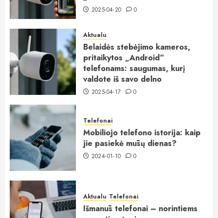
2025-04-20
0
Aktualu
Belaidės stebėjimo kameros,
pritaikytos „Android“
telefonams: saugumas, kurį
valdote iš savo delno
2025-04-17
0
Telefonai
Mobiliojo telefono istorija: kaip
jie pasiekė mūsų dienas?
2024-01-10
0
Aktualu
Telefonai
Išmanūs telefonai – norintiems