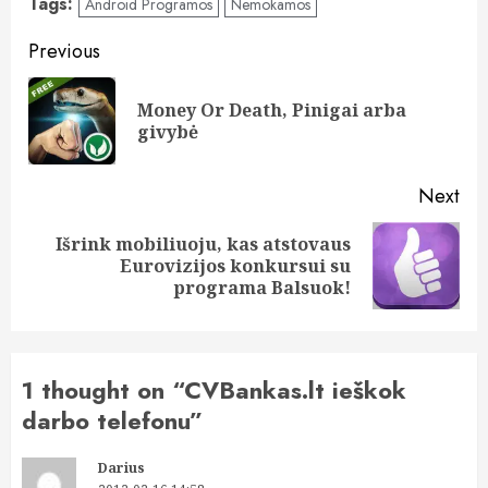
Tags:
Android Programos
Nemokamos
Post
Previous
navigation
Money Or Death, Pinigai arba
Pre
givybė
pos
Next
Išrink mobiliuoju, kas atstovaus
Next
Eurovizijos konkursui su
post:
programa Balsuok!
1 thought on “
CVBankas.lt ieškok
darbo telefonu
”
Darius