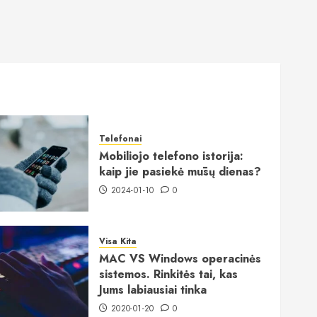
Telefonai
Mobiliojo telefono istorija:
kaip jie pasiekė mūsų dienas?
2024-01-10
0
Visa Kita
MAC VS Windows operacinės
sistemos. Rinkitės tai, kas
Jums labiausiai tinka
2020-01-20
0