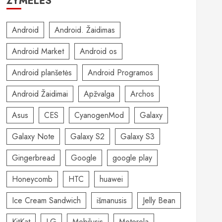
ŽYMELĖS
Android
Android. Žaidimas
Android Market
Android os
Android planšetės
Android Programos
Android Žaidimai
Apžvalga
Archos
Asus
CES
CyanogenMod
Galaxy
Galaxy Note
Galaxy S2
Galaxy S3
Gingerbread
Google
google play
Honeycomb
HTC
huawei
Ice Cream Sandwich
išmanusis
Jelly Bean
KitKat
LG
Mobilusis
Motorola