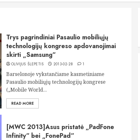
Trys pagrindiniai Pasaulio mobiliųjų
technologijų kongreso apdovanojimai
skirti „Samsung“
OLIVIJUS ŠLEPETIS
2013-02-28
1
Barselonoje vykstančiame kasmetiniame
Pasaulio mobiliųjų technologijų kongrese
(„Mobile World...
READ MORE
[MWC 2013]Asus pristatė „PadFone
Infinity“ bei „FonePad“