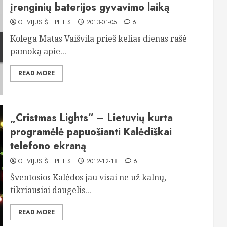
įrenginių baterijos gyvavimo laiką
OLIVIJUS ŠLEPETIS
2013-01-05
6
Kolega Matas Vaišvila prieš kelias dienas rašė
pamoką apie...
READ MORE
„Cristmas Lights“ – Lietuvių kurta
programėlė papuošianti Kalėdiškai
telefono ekraną
OLIVIJUS ŠLEPETIS
2012-12-18
6
Šventosios Kalėdos jau visai ne už kalnų,
tikriausiai daugelis...
READ MORE