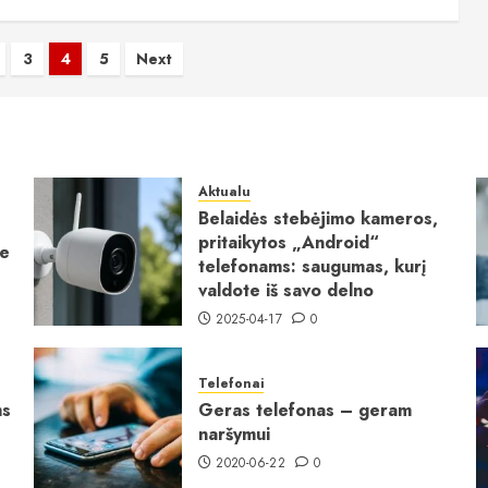
3
4
5
Next
imas
Aktualu
Belaidės stebėjimo kameros,
pritaikytos „Android“
ie
telefonams: saugumas, kurį
valdote iš savo delno
2025-04-17
0
Telefonai
ms
Geras telefonas – geram
naršymui
2020-06-22
0