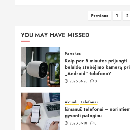
Įrašų
Previous
1
2
puslapiav
YOU MAY HAVE MISSED
Pamokos
Kaip per 5 minutes prijungti
belaidę stebėjimo kamerą pr
„Android“ telefono?
2025-04-20
0
Aktualu
Telefonai
Išmanūs telefonai – norintie
gyventi patogiau
2020-07-18
0