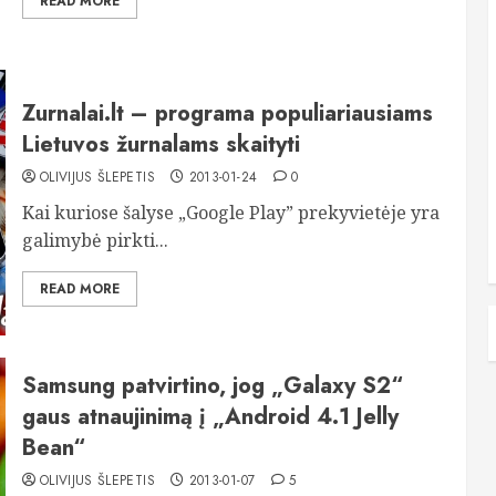
READ MORE
Zurnalai.lt – programa populiariausiams
Lietuvos žurnalams skaityti
OLIVIJUS ŠLEPETIS
2013-01-24
0
Kai kuriose šalyse „Google Play” prekyvietėje yra
galimybė pirkti...
READ MORE
Samsung patvirtino, jog „Galaxy S2“
gaus atnaujinimą į „Android 4.1 Jelly
Bean“
OLIVIJUS ŠLEPETIS
2013-01-07
5