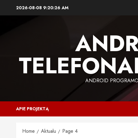
Skip
2026-08-08
9:20:27 AM
to
content
ANDR
TELEFONAI
ANDROID PROGRAMOS,
APIE PROJEKTĄ
Home
Aktualu
Page 4