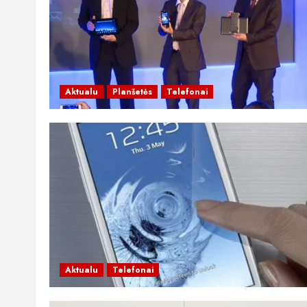
Aktualu
Planšetės
Telefonai
Aktualu
Telefonai