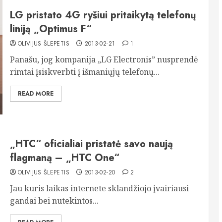
LG pristato 4G ryšiui pritaikytą telefonų
liniją „Optimus F“
OLIVIJUS ŠLEPETIS
2013-02-21
1
Panašu, jog kompanija „LG Electronis” nusprendė
rimtai įsiskverbti į išmaniųjų telefonų...
READ MORE
„HTC“ oficialiai pristatė savo naują
flagmaną – „HTC One“
OLIVIJUS ŠLEPETIS
2013-02-20
2
Jau kuris laikas internete sklandžiojo įvairiausi
gandai bei nutekintos...