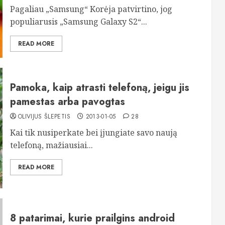
Pagaliau „Samsung“ Korėja patvirtino, jog
populiarusis „Samsung Galaxy S2“...
READ MORE
Pamoka, kaip atrasti telefoną, jeigu jis
pamestas arba pavogtas
OLIVIJUS ŠLEPETIS
2013-01-05
28
Kai tik nusiperkate bei įjungiate savo naują
telefoną, mažiausiai...
READ MORE
8 patarimai, kurie prailgins android