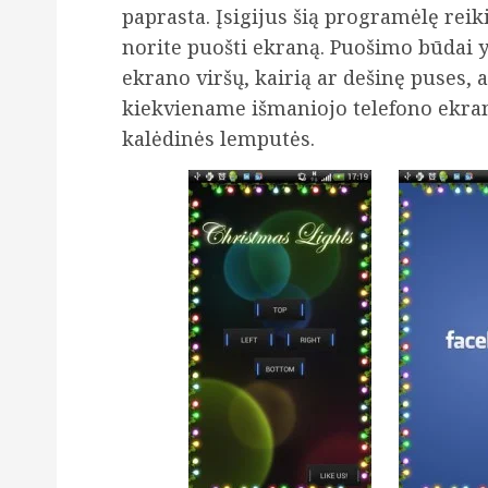
paprasta. Įsigijus šią programėlę reikia
norite puošti ekraną. Puošimo būdai yr
ekrano viršų, kairią ar dešinę puses, ar
kiekviename išmaniojo telefono ekra
kalėdinės lemputės.