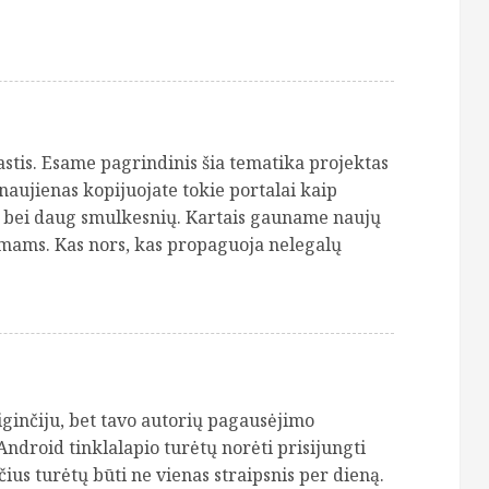
astis. Esame pagrindinis šia tematika projektas
aujienas kopijuojate tokie portalai kaip
t, bei daug smulkesnių. Kartais gauname naujų
imams. Kas nors, kas propaguoja nelegalų
iginčiju, bet tavo autorių pagausėjimo
Android tinklalapio turėtų norėti prisijungti
ius turėtų būti ne vienas straipsnis per dieną.