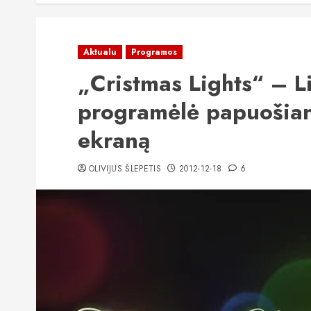
Aktualu
Programos
„Cristmas Lights“ – L
programėlė papuošiant
ekraną
OLIVIJUS ŠLEPETIS
2012-12-18
6