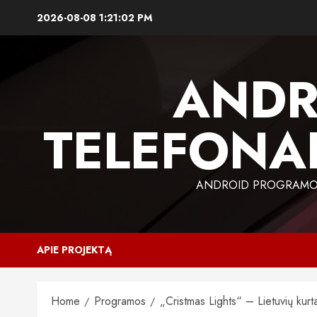
Skip
2026-08-08
1:21:03 PM
to
content
ANDR
TELEFONAI
ANDROID PROGRAMOS,
APIE PROJEKTĄ
Home
Programos
„Cristmas Lights“ – Lietuvių kurt