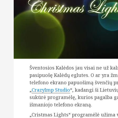
Šventosios Kalėdos jau visai ne už ka
pasipuošę Kalėdų eglutes. O ar yra ž
telefono ekrano papuošimą švenčių pr
„
CrazyImp Studio
“, kadangi ši Lietu
sukūrė programėlę, kurios pagalba ga
išmaniojo telefono ekraną.
„Cristmas Lights“ programėlė užima vi