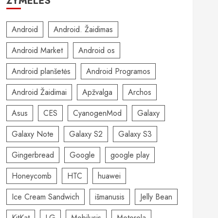
ŽYMELĖS
Android
Android. Žaidimas
Android Market
Android os
Android planšetės
Android Programos
Android Žaidimai
Apžvalga
Archos
Asus
CES
CyanogenMod
Galaxy
Galaxy Note
Galaxy S2
Galaxy S3
Gingerbread
Google
google play
Honeycomb
HTC
huawei
Ice Cream Sandwich
išmanusis
Jelly Bean
KitKat
LG
Mobilusis
Motorola