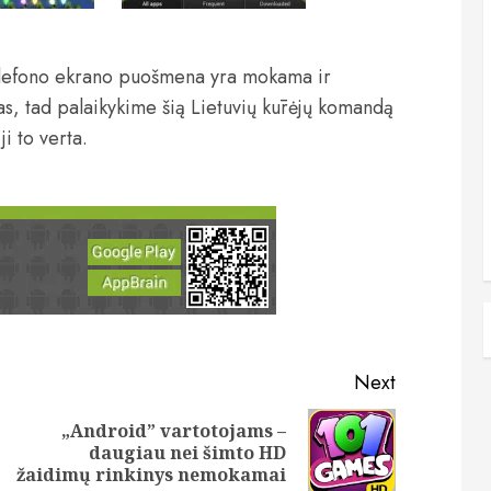
 telefono ekrano puošmena yra mokama ir
tas, tad palaikykime šią Lietuvių kūrėjų komandą
i to verta.
Next
„Android” vartotojams –
Previous
Next
daugiau nei šimto HD
post:
post:
žaidimų rinkinys nemokamai