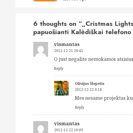
6 thoughts on “
„Cristmas Light
papuošianti Kalėdiškai telefono
vismantas
2012-12-21 20:41
O just negalite nemokamos atsisiu
Reply
Olivijus Šlepetis
2012-12-22 0:18
Mes nesame projektas ku
Reply
vismantas
2012-12-22 10:09