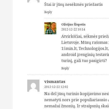
Štai ir jūsų nesėkmės priežastis
Reply
Olivijus Šlepetis
2012-12-22 10:14
Atvirkščiai, sėkmės priež
Lietuvoje. Mūsų rašomas n
15min.lt, Technologijos.l
android įrenginių testav
turinį, gali tuo pasigirti?
Reply
vismantas
2012-12-22 12:02
Na dėl jūsų turinio kopijavimo nes
nematyti nors prie populiariausio 
nemažai žmonių. Ir straipsnių skaič