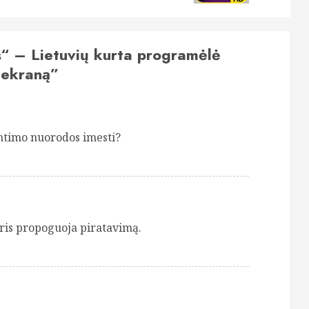
s“ – Lietuvių kurta programėlė
 ekraną
”
ntimo nuorodos imesti?
ris propoguoja piratavimą.