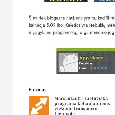
Šiek tiek blogesnė naujiena yra ta, kad ši
kainuoja 5.09 lito. Kalėdos yra stebuklų me
ir įsigykime programėlę, jeigu manome jog j
App Name
Developer
Free
Post
Previous
navigation
Maršrutai.lt – Lietuviška
programa keliaujantiems
viešuoju transportu
Lietuvoje