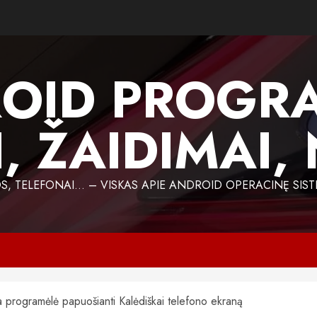
OID PROGR
, ŽAIDIMAI,
 TELEFONAI… – VISKAS APIE ANDROID OPERACINĘ SIST
a programėlė papuošianti Kalėdiškai telefono ekraną