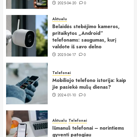
2025-04-20
0
Aktualu
Belaidės stebėjimo kameros,
pritaikytos „Android“
telefonams: saugumas, kurį
valdote iš savo delno
2025-04-17
0
Telefonai
Mobiliojo telefono istorija: kaip
jie pasiekė mūsų dienas?
2024-01-10
0
Aktualu
Telefonai
Išmanūs telefonai – norintiems
gyventi patogiau