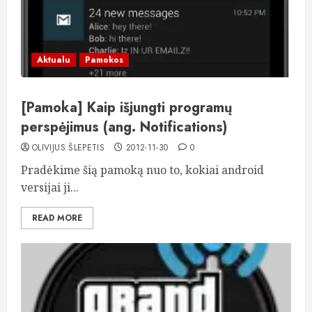
Aktualu
Pamokos
[Pamoka] Kaip išjungti programų
perspėjimus (ang. Notifications)
OLIVIJUS ŠLEPETIS
2012-11-30
0
Pradėkime šią pamoką nuo to, kokiai android
versijai ji...
READ MORE