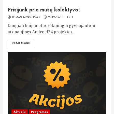
Prisijunk prie mūsų kolektyvo!
TOMAS MORKŪNAS
2012-12-10
1
Daugiau kaip metus sėkmingai gyvuojantis ir
atsinaujinęs Android24 projektas...
READ MORE
Aktualu
Programos