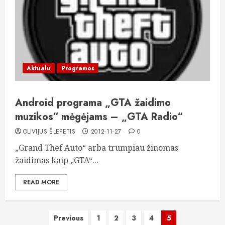
Aktualu
Programos
Android programa „GTA žaidimo
muzikos“ mėgėjams – „GTA Radio“
OLIVIJUS ŠLEPETIS
2012-11-27
0
„Grand Thef Auto“ arba trumpiau žinomas
žaidimas kaip „GTA“...
READ MORE
Įrašų
Previous
1
2
3
4
5