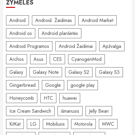
ŽYMELĖS
Android
Android. Žaidimas
Android Market
Android os
Android planšetės
Android Programos
Android Žaidimai
Apžvalga
Archos
Asus
CES
CyanogenMod
Galaxy
Galaxy Note
Galaxy S2
Galaxy S3
Gingerbread
Google
google play
Honeycomb
HTC
huawei
Ice Cream Sandwich
išmanusis
Jelly Bean
KitKat
LG
Mobilusis
Motorola
MWC