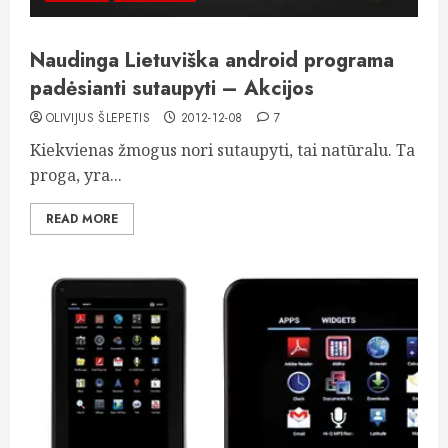
Naudinga Lietuviška android programa
padėsianti sutaupyti – Akcijos
OLIVIJUS ŠLEPETIS
2012-12-08
7
Kiekvienas žmogus nori sutaupyti, tai natūralu. Ta
proga, yra...
READ MORE