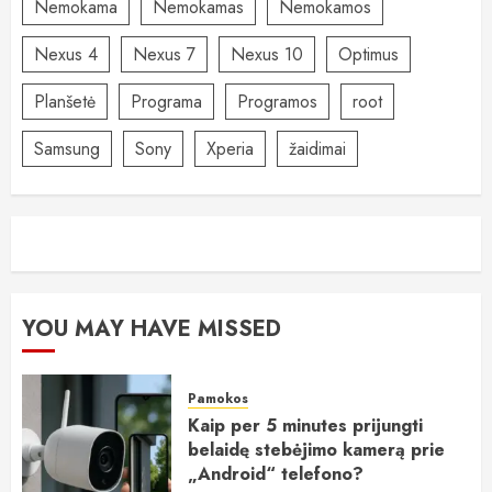
Nemokama
Nemokamas
Nemokamos
Nexus 4
Nexus 7
Nexus 10
Optimus
Planšetė
Programa
Programos
root
Samsung
Sony
Xperia
žaidimai
YOU MAY HAVE MISSED
Pamokos
Kaip per 5 minutes prijungti
belaidę stebėjimo kamerą prie
„Android“ telefono?