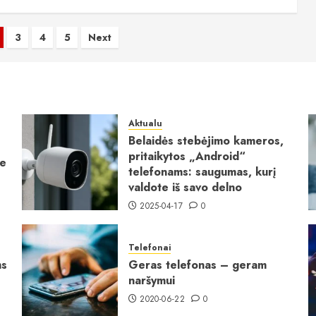
3
4
5
Next
imas
Aktualu
Belaidės stebėjimo kameros,
pritaikytos „Android“
ie
telefonams: saugumas, kurį
valdote iš savo delno
2025-04-17
0
Telefonai
ms
Geras telefonas – geram
naršymui
2020-06-22
0