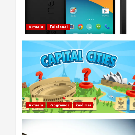
Aktualu
Telefonai
Aktualu
Programos
Žaidimai