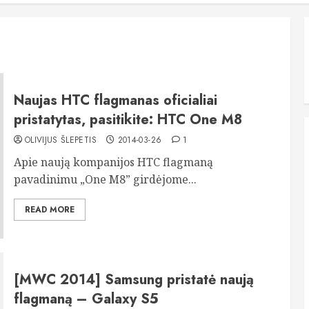
Naujas HTC flagmanas oficialiai
pristatytas, pasitikite: HTC One M8
OLIVIJUS ŠLEPETIS
2014-03-26
1
Apie naują kompanijos HTC flagmaną
pavadinimu „One M8” girdėjome...
READ MORE
[MWC 2014] Samsung pristatė naują
flagmaną – Galaxy S5