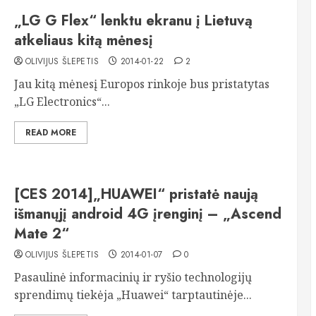
„LG G Flex“ lenktu ekranu į Lietuvą
atkeliaus kitą mėnesį
OLIVIJUS ŠLEPETIS
2014-01-22
2
Jau kitą mėnesį Europos rinkoje bus pristatytas
„LG Electronics“...
READ MORE
[CES 2014]„HUAWEI“ pristatė naują
išmanųjį android 4G įrenginį – „Ascend
Mate 2“
OLIVIJUS ŠLEPETIS
2014-01-07
0
Pasaulinė informacinių ir ryšio technologijų
sprendimų tiekėja „Huawei“ tarptautinėje...