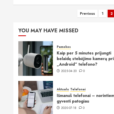
Įrašų
Previous
1
2
puslapiav
YOU MAY HAVE MISSED
Pamokos
Kaip per 5 minutes prijungti
belaidę stebėjimo kamerą pr
„Android“ telefono?
2025-04-20
0
Aktualu
Telefonai
Išmanūs telefonai – norintie
gyventi patogiau
2020-07-18
0