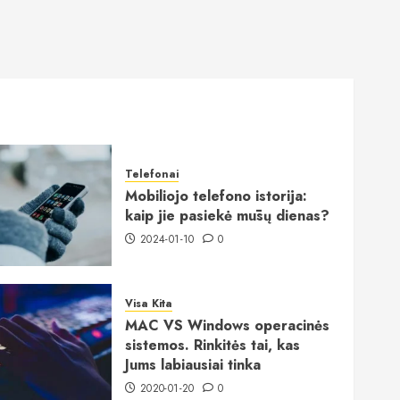
Telefonai
Mobiliojo telefono istorija:
kaip jie pasiekė mūsų dienas?
2024-01-10
0
Visa Kita
MAC VS Windows operacinės
sistemos. Rinkitės tai, kas
Jums labiausiai tinka
2020-01-20
0