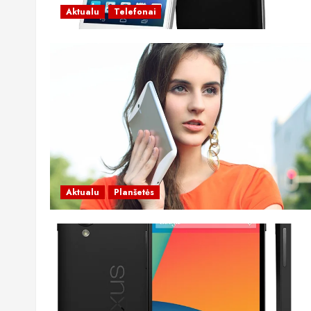
Aktualu
Telefonai
Aktualu
Planšetės