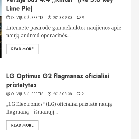
Lime Pie)
OLIVIJUS ŠLEPETIS
2013-09-03
9
Internete pasirodė gan nelauktos naujienos apie
naują android operacinės...
READ MORE
LG Optimus G2 flagmanas oficialiai
pristatytas
OLIVIJUS ŠLEPETIS
2013-08-08
2
„LG Electronics“ (LG) oficialiai pristatė naują
flagmaną – išmanųjį...
READ MORE