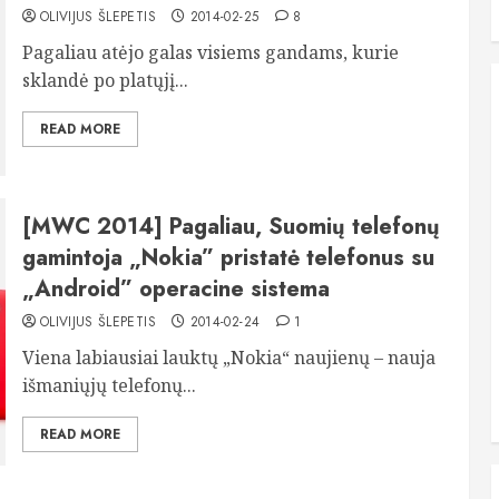
OLIVIJUS ŠLEPETIS
2014-02-25
8
Pagaliau atėjo galas visiems gandams, kurie
sklandė po platųjį...
READ MORE
[MWC 2014] Pagaliau, Suomių telefonų
gamintoja „Nokia” pristatė telefonus su
„Android” operacine sistema
OLIVIJUS ŠLEPETIS
2014-02-24
1
Viena labiausiai lauktų „Nokia“ naujienų – nauja
išmaniųjų telefonų...
READ MORE