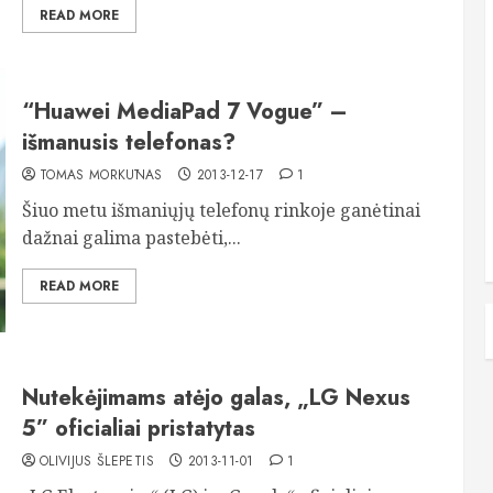
READ MORE
“Huawei MediaPad 7 Vogue” –
išmanusis telefonas?
TOMAS MORKŪNAS
2013-12-17
1
Šiuo metu išmaniųjų telefonų rinkoje ganėtinai
dažnai galima pastebėti,...
READ MORE
Nutekėjimams atėjo galas, „LG Nexus
5” oficialiai pristatytas
OLIVIJUS ŠLEPETIS
2013-11-01
1