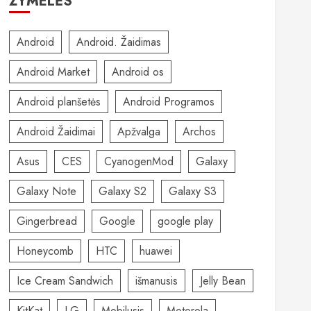
ŽYMELĖS
Android
Android. Žaidimas
Android Market
Android os
Android planšetės
Android Programos
Android Žaidimai
Apžvalga
Archos
Asus
CES
CyanogenMod
Galaxy
Galaxy Note
Galaxy S2
Galaxy S3
Gingerbread
Google
google play
Honeycomb
HTC
huawei
Ice Cream Sandwich
išmanusis
Jelly Bean
KitKat
LG
Mobilusis
Motorola