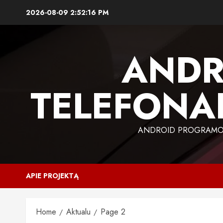
Skip
2026-08-09
2:52:17 PM
to
content
ANDR
TELEFONAI
ANDROID PROGRAMOS,
APIE PROJEKTĄ
Home
Aktualu
Page 2