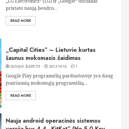
„LG Electronics“ (LG) ir „Google“ oficialiai
pristato naują bendro...
READ MORE
„Capital Cities” – Lietuvio kurtas
šaunus mokomasis žaidimas
OLIVIJUS ŠLEPETIS
2013-10-16
1
Google Play programėlių parduotuvėje yra daug
įvairiausių mokomųjų programėlių...
READ MORE
Nauja android operacinės sistemos
versija bus 4.4 „KitKat” (Ne 5.0 Key