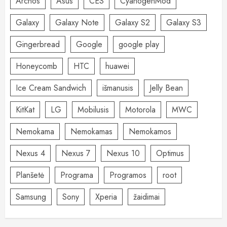
Archos
Asus
CES
CyanogenMod
Galaxy
Galaxy Note
Galaxy S2
Galaxy S3
Gingerbread
Google
google play
Honeycomb
HTC
huawei
Ice Cream Sandwich
išmanusis
Jelly Bean
KitKat
LG
Mobilusis
Motorola
MWC
Nemokama
Nemokamas
Nemokamos
Nexus 4
Nexus 7
Nexus 10
Optimus
Planšetė
Programa
Programos
root
Samsung
Sony
Xperia
žaidimai