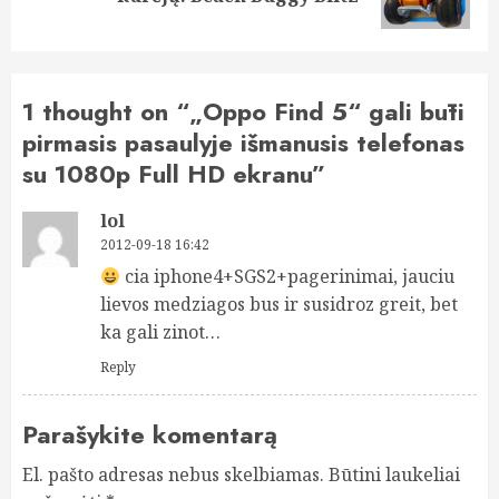
post:
1 thought on “
„Oppo Find 5“ gali būti
pirmasis pasaulyje išmanusis telefonas
su 1080p Full HD ekranu
”
lol
2012-09-18 16:42
cia iphone4+SGS2+pagerinimai, jauciu
lievos medziagos bus ir susidroz greit, bet
ka gali zinot…
Reply
Parašykite komentarą
El. pašto adresas nebus skelbiamas.
Būtini laukeliai