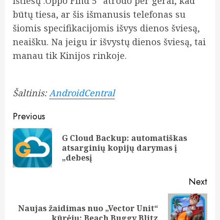
Ištiesų :Oppo Find 5“ atrodo per gerai, kad
būtų tiesa, ar šis išmanusis telefonas su
šiomis specifikacijomis išvys dienos šviesą,
neaišku. Na jeigu ir išvystų dienos šviesą, tai
manau tik Kinijos rinkoje.
Šaltinis:
AndroidCentral
Post
Previous
navigation
G Cloud Backup: automatiškas
Pre
atsarginių kopijų darymas į
pos
„debesį
Next
Naujas žaidimas nuo „Vector Unit“
Next
kūrėjų: Beach Buggy Blitz