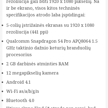
rezoliucija gali būti 1920 x 1080 pikselių. Na
ir be ekrano, visos kitos techninės
specifikacijos atrodo laba įspūdingai:
5-colių įstrižainės ekranas su 1920 x 1080
rezoliucija (441 ppi)
Qualcomm Snapdragon S4 Pro APQ8064 1.5
GHz taktinio dažnio keturių branduolių
procesorius
2 GB darbinės atminties RAM
12 megapikselių kamera
Android 4.1
Wi-Fi as/a/b/g/n
Bluetooth 4.0