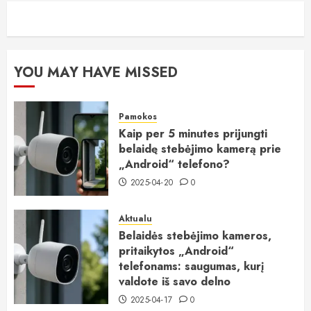
YOU MAY HAVE MISSED
Pamokos
Kaip per 5 minutes prijungti
belaidę stebėjimo kamerą prie
„Android“ telefono?
2025-04-20
0
Aktualu
Belaidės stebėjimo kameros,
pritaikytos „Android“
telefonams: saugumas, kurį
valdote iš savo delno
2025-04-17
0