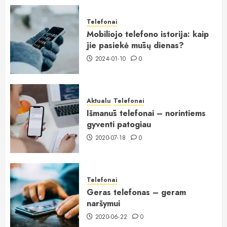
Telefonai
Mobiliojo telefono istorija: kaip
jie pasiekė mūsų dienas?
2024-01-10
0
Aktualu
Telefonai
Išmanūs telefonai – norintiems
gyventi patogiau
2020-07-18
0
Telefonai
Geras telefonas – geram
naršymui
2020-06-22
0