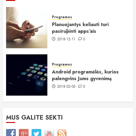
Programos
Planuojantys keliauti turi
pasirūpinti apps‘ais
2018-12-11
0
Programos
Android programėlės, kurios
palengvins Jums gyvenimą
2018-02-05
0
MUS GALITE SEKTI