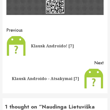
Post
Previous
navigation
Pre
Klausk Androido! [7]
pos
Next
Next
Klausk Androido – Atsakymai [7]
post:
1 thought on “
Naudinga Lietuviška