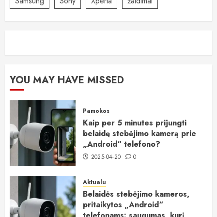
Samsung
Sony
Xperia
žaidimai
YOU MAY HAVE MISSED
Pamokos
Kaip per 5 minutes prijungti
belaidę stebėjimo kamerą prie
„Android“ telefono?
2025-04-20
0
Aktualu
Belaidės stebėjimo kameros,
pritaikytos „Android“
telefonams: saugumas, kurį