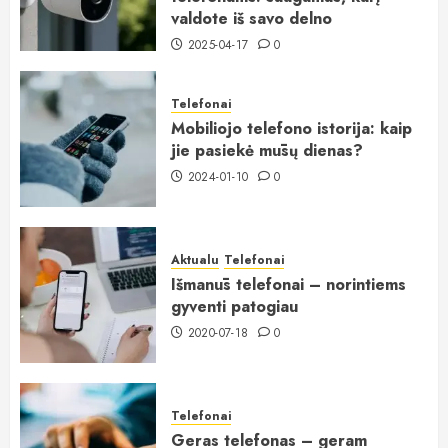
valdote iš savo delno
2025-04-17
0
Telefonai
Mobiliojo telefono istorija: kaip
jie pasiekė mūsų dienas?
2024-01-10
0
Aktualu
Telefonai
Išmanūs telefonai – norintiems
gyventi patogiau
2020-07-18
0
Telefonai
Geras telefonas – geram