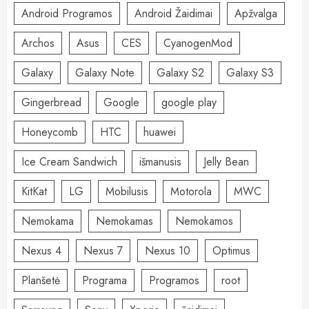
Android Programos
Android Žaidimai
Apžvalga
Archos
Asus
CES
CyanogenMod
Galaxy
Galaxy Note
Galaxy S2
Galaxy S3
Gingerbread
Google
google play
Honeycomb
HTC
huawei
Ice Cream Sandwich
išmanusis
Jelly Bean
KitKat
LG
Mobilusis
Motorola
MWC
Nemokama
Nemokamas
Nemokamos
Nexus 4
Nexus 7
Nexus 10
Optimus
Planšetė
Programa
Programos
root