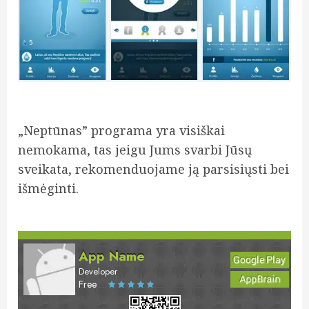
„Neptūnas” programa yra visiškai
nemokama, tas jeigu Jums svarbi Jūsų
sveikata, rekomenduojame ją parsisiųsti bei
išmėginti.
App Name
Developer
Free