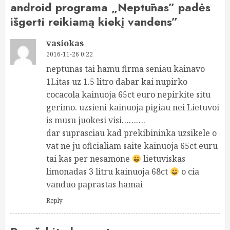
android programa „Neptūnas” padės
išgerti reikiamą kiekį vandens
”
vasiokas
2016-11-26 0:22
neptunas tai hamu firma seniau kainavo
1Litas uz 1.5 litro dabar kai nupirko
cocacola kainuoja 65ct euro nepirkite situ
gerimo. uzsieni kainuoja pigiau nei Lietuvoi
is musu juokesi visi……….
dar suprasciau kad prekibininka uzsikele o
vat ne ju oficialiam saite kainuoja 65ct euru
tai kas per nesamone
lietuviskas
limonadas 3 litru kainuoja 68ct
o cia
vanduo paprastas hamai
Reply