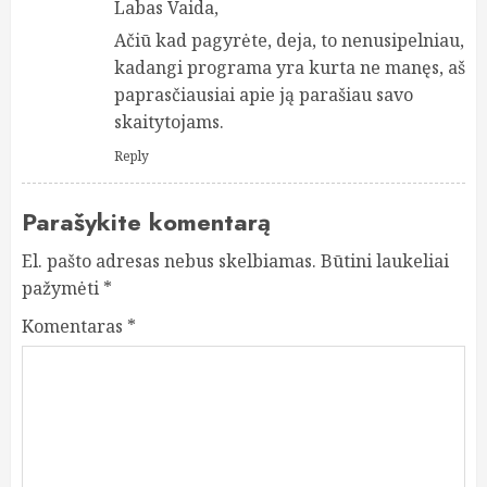
Labas Vaida,
Ačiū kad pagyrėte, deja, to nenusipelniau,
kadangi programa yra kurta ne manęs, aš
paprasčiausiai apie ją parašiau savo
skaitytojams.
Reply
Parašykite komentarą
El. pašto adresas nebus skelbiamas.
Būtini laukeliai
pažymėti
*
Komentaras
*