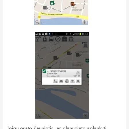
Jeigu esate Kaunietis, ar planuojate aplankyti