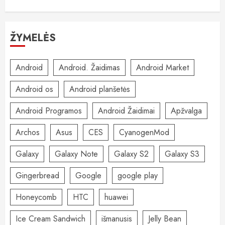
ŽYMELĖS
Android
Android. Žaidimas
Android Market
Android os
Android planšetės
Android Programos
Android Žaidimai
Apžvalga
Archos
Asus
CES
CyanogenMod
Galaxy
Galaxy Note
Galaxy S2
Galaxy S3
Gingerbread
Google
google play
Honeycomb
HTC
huawei
Ice Cream Sandwich
išmanusis
Jelly Bean