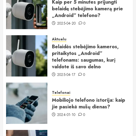
Kaip per 5 minutes prijungti
belaidę stebėjimo kamerą prie
„Android“ telefono?
2025-04-20
0
Aktualu
Belaidės stebėjimo kameros,
pritaikytos „Android“
telefonams: saugumas, kurį
valdote iš savo delno
2025-04-17
0
Telefonai
Mobiliojo telefono istorija: kaip
jie pasiekė mūsų dienas?
2024-01-10
0