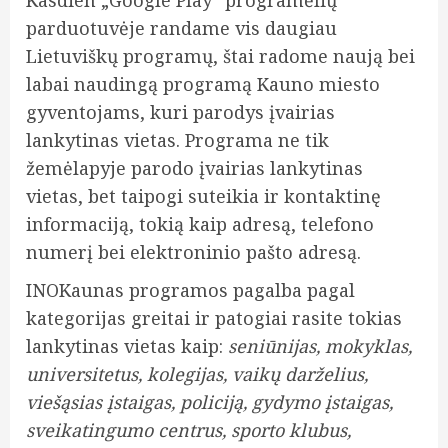
Kasdien „Google Play“ programėlių
parduotuvėje randame vis daugiau
Lietuviškų programų, štai radome naują bei
labai naudingą programą Kauno miesto
gyventojams, kuri parodys įvairias
lankytinas vietas. Programa ne tik
žemėlapyje parodo įvairias lankytinas
vietas, bet taipogi suteikia ir kontaktinę
informaciją, tokią kaip adresą, telefono
numerį bei elektroninio pašto adresą.
INOKaunas programos pagalba pagal
kategorijas greitai ir patogiai rasite tokias
lankytinas vietas kaip:
seniūnijas, mokyklas,
universitetus,
kolegijas, vaikų darželius,
viešąsias įstaigas, policiją, gydymo įstaigas,
sveikatingumo centrus, sporto klubus,