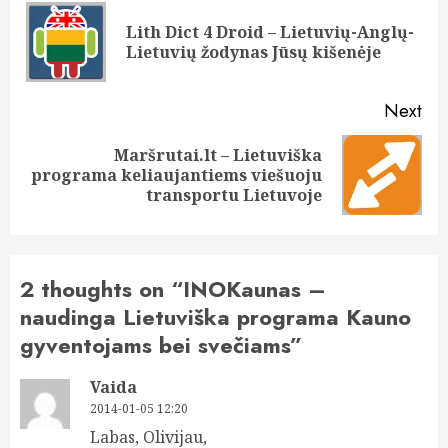
navigation
Lith Dict 4 Droid – Lietuvių-Anglų-
Pre
Lietuvių žodynas Jūsų kišenėje
pos
Next
Maršrutai.lt – Lietuviška
Next
programa keliaujantiems viešuoju
post:
transportu Lietuvoje
2 thoughts on “
INOKaunas –
naudinga Lietuviška programa Kauno
gyventojams bei svečiams
”
Vaida
2014-01-05 12:20
Labas, Olivijau,