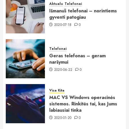
Aktualu
Telefonai
Išmanūs telefonai – norintiems
gyventi patogiau
2020-07-18
0
Telefonai
Geras telefonas – geram
naršymui
2020-06-22
0
Visa Kita
MAC VS Windows operacinės
sistemos. Rinkitės tai, kas Jums
labiausiai tinka
2020-01-20
0