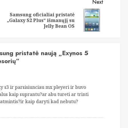
Next
Samsung oficialiai pristatė
Previous
Next
„Galaxy S2 Plus“ išmanųjį su
post:
post:
Jelly Bean OS
ung pristatė naują „Exynos 5
esorių
”
y s3 ir parsisiunciau mx pleyeri ir buvo
alus kaip suprantu?ar abu tureti ar trinti
 atmintis?ir kaip daryti kad nebutu?