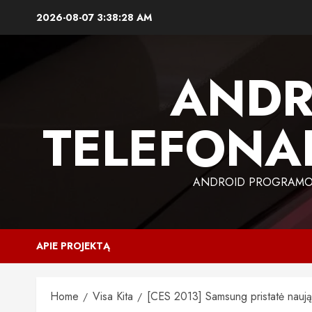
Skip
2026-08-07
3:38:29 AM
to
content
ANDR
TELEFONAI
ANDROID PROGRAMOS,
APIE PROJEKTĄ
Home
Visa Kita
[CES 2013] Samsung pristatė naują