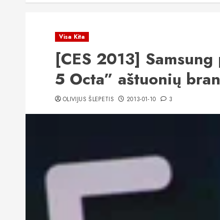
Visa Kita
[CES 2013] Samsung p
5 Octa” aštuonių bran
OLIVIJUS ŠLEPETIS
2013-01-10
3