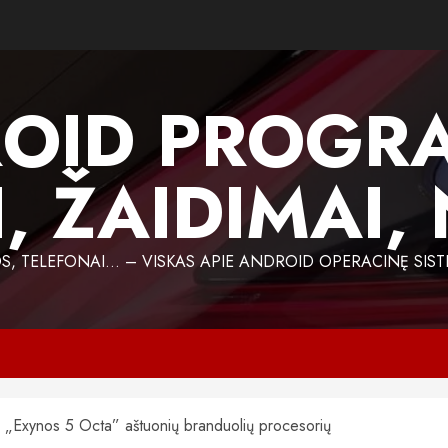
OID PROGR
, ŽAIDIMAI,
 TELEFONAI… – VISKAS APIE ANDROID OPERACINĘ SIST
 „Exynos 5 Octa” aštuonių branduolių procesorių