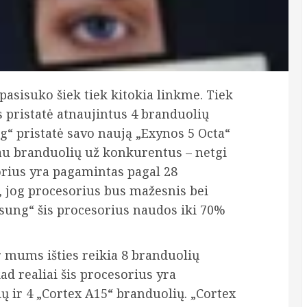
pasisuko šiek tiek kitokia linkme. Tiek
pristatė atnaujintus 4 branduolių
“ pristatė savo naują „Exynos 5 Octa“
iau branduolių už konkurentus – netgi
rius yra pagamintas pagal 28
, jog procesorius bus mažesnis bei
sung“ šis procesorius naudos iki 70%
r mums išties reikia 8 branduolių
d realiai šis procesorius yra
ų ir 4 „Cortex A15“ branduolių. „Cortex