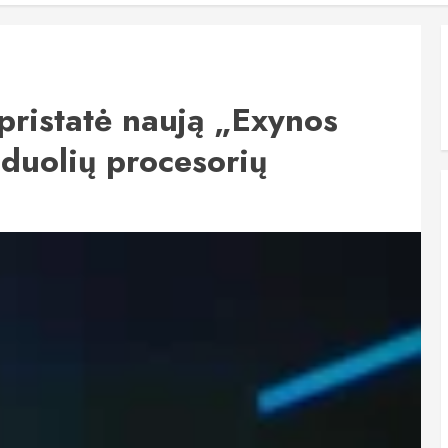
ristatė naują „Exynos
duolių procesorių