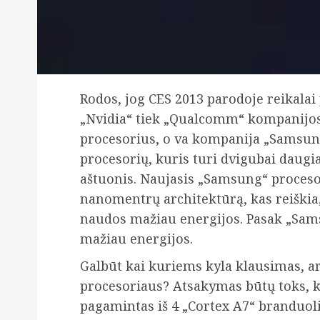
Rodos, jog CES 2013 parodoje reikalai 
„Nvidia“ tiek „Qualcomm“ kompanijos 
procesorius, o va kompanija „Samsung
procesorių, kuris turi dvigubai daug
aštuonis. Naujasis „Samsung“ proceso
nanomentrų architektūrą, kas reiškia
naudos mažiau energijos. Pasak „Sam
mažiau energijos.
Galbūt kai kuriems kyla klausimas, a
procesoriaus? Atsakymas būtų toks, ka
pagamintas iš 4 „Cortex A7“ branduoli