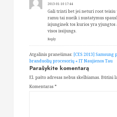
2013-01-10 17:44
Gali trinti bet jei neturi root teisi
ramu tai nueik i nustatymus spau
isjunginek tos kurios yra yjungtos
visos issijungs.
Reply
Atgalinis pranešimas:
[CES 2013] Samsung pr
branduolių procesorių « IT Naujienos Tau
Parašykite komentarą
El. pašto adresas nebus skelbiamas.
Būtini 
Komentaras
*