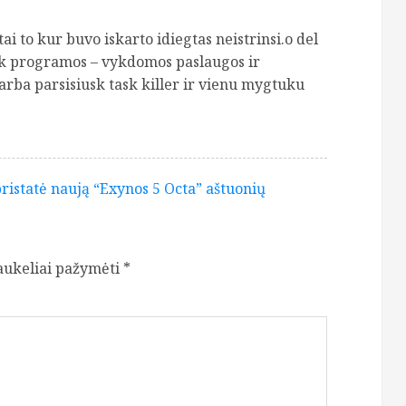
u tai to kur buvo iskarto idiegtas neistrinsi.o del
sk programos – vykdomos paslaugos ir
 arba parsisiusk task killer ir vienu mygtuku
istatė naują “Exynos 5 Octa” aštuonių
laukeliai pažymėti
*