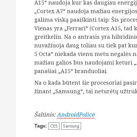
A15“ naudoja kur kas daugiau energijos
„Cortex A7“ naudoja mažiau energijos 
galima viską paaiškinti taip: Šis proce
Vienas yra „Ferrari“ (Cortex A15, tad k
greitkeliu. Na o antrasis yra hibridin
nuvažiuoja daug toliau su tiek pat ku
5 Octa“ niekada vienu metu negalės nau
mažiau galios bus naudojami keturi „A
panašiai „A15“ branduoliai.
Na o kada būtent šie procesoriai pasi
žinant „Samsung“, tai neturėtų užtrukt
Šaltinis:
AndroidPolice
Tags:
CES
Samsung