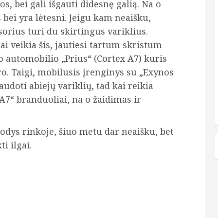
, bei gali išgauti didesnę galią. Na o
bei yra lėtesni. Jeigu kam neaišku,
sorius turi du skirtingus variklius.
ai veikia šis, jautiesi tartum skristum
io automobilio „Prius“ (Cortex A7) kuris
ro. Taigi, mobilusis įrenginys su „Exynos
doti abiejų variklių, tad kai reikia
7“ branduoliai, na o žaidimas ir
rodys rinkoje, šiuo metu dar neaišku, bet
i ilgai.