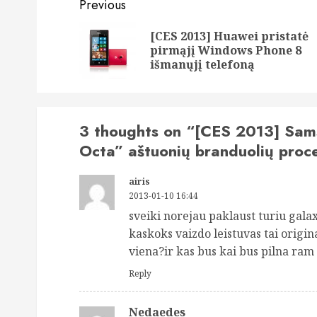
Post
Previous
navigation
[CES 2013] Huawei pristatė
pirmąjį Windows Phone 8
išmanųjį telefoną
3 thoughts on “
[CES 2013] Sams
Octa” aštuonių branduolių proc
airis
2013-01-10 16:44
sveiki norejau paklaust turiu galax
kaskoks vaizdo leistuvas tai origin
viena?ir kas bus kai bus pilna ram
Reply
Nedaedes