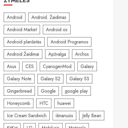
ŽYMELĖS
Android
Android. Žaidimas
Android Market
Android os
Android planšetės
Android Programos
Android Žaidimai
Apžvalga
Archos
Asus
CES
CyanogenMod
Galaxy
Galaxy Note
Galaxy S2
Galaxy S3
Gingerbread
Google
google play
Honeycomb
HTC
huawei
Ice Cream Sandwich
išmanusis
Jelly Bean
KitKat
LG
Mobilusis
Motorola