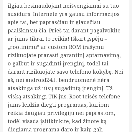
ilgiau besinaudojant neišvengiamai su tuo
susidurs. Internete yra gausu informacijos
apie tai, bet paprasčiau ir glausčiau
paaiškinsiu čia.
Prieš tai darant pagalvokite
ar jums tikrai to reikia! Iškart įspėju –
„rootinimu” ar custom ROM įrašymu
rizikuojate prarasti garantinį aptarnavimą,
o galbūt ir sugadinti įrenginį, todėl tai
darant rizikuojate savo telefono kokybę. Nei
aš, nei android24.lt bendruomenė nėra
atsakinga už jūsų sugadintą įrenginį. Už
viską atsakingi TIK jūs. Root teisės telefone
jums leidžia diegti programas, kuriom
reikia daugiau privilegijų nei paprastom,
todėl visada įsitikinkite, kad žinote ką
diegiama programa daro ir kaip gali