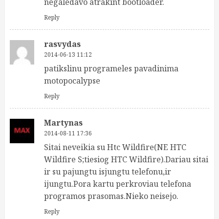
negaledavo atrakint bootloader.
Reply
rasvydas
2014-06-13 11:12
patikslinu programeles pavadinima
motopocalypse
Reply
Martynas
2014-08-11 17:36
Sitai neveikia su Htc Wildfire(NE HTC
Wildfire S;tiesiog HTC Wildfire).Dariau sitai
ir su pajungtu isjungtu telefonu,ir
ijungtu.Pora kartu perkroviau telefona
programos prasomas.Nieko neisejo.
Reply