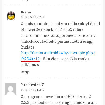
Dratas
2012-05-03 22:33
Su tais rootinimais tai yra tokia suktybė,kad
Huawei 8650 pirktas iš tele2 salono
nesirootino tiek su superoneclick,tiek ir su
unlockroot,tad teko pasinaudoti trečiąjį
būdą iš
http://forum.android24.lt/viewtopic.php?
f=25&t=12
aišku čia pasireiškia rankų
miklumas.
Reply
htc desire Z
2012-07-16 15:55
Si programa neveikia ant HTC desire Z,
2.3.3 pasileidzia ir uzstringa, bandziau ant