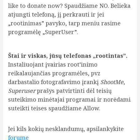
like to donate now? Spaudžiame NO. Belieka
atjungti telefoną, jį perkrauti ir jei
„rootinimas” pavyko, tarp meniu rasime
programėlę „SuperUser”.
Štai ir viskas, jūsų telefonas „rootintas”.
Instaliuojant įvairias root’inimo
reikalaujančias programėles, pvz
darbastalio fotografavimo įrankį
ShootMe
,
Superuser
prašys patvirtinti dėl teisių
suteikimo minėtajai programai ir norėdami
suteikti teises spaudžiame Allow.
Jei kils kokių nesklandumų, apsilankykite
forume