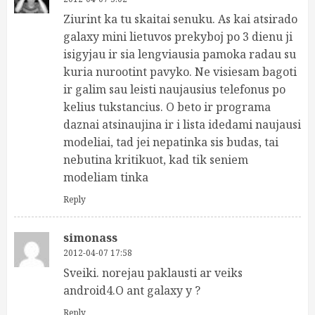
Ziurint ka tu skaitai senuku. As kai atsirado
galaxy mini lietuvos prekyboj po 3 dienu ji
isigyjau ir sia lengviausia pamoka radau su
kuria nurootint pavyko. Ne visiesam bagoti
ir galim sau leisti naujausius telefonus po
kelius tukstancius. O beto ir programa
daznai atsinaujina ir i lista idedami naujausi
modeliai, tad jei nepatinka sis budas, tai
nebutina kritikuot, kad tik seniem
modeliam tinka
Reply
simonass
2012-04-07 17:58
Sveiki. norejau paklausti ar veiks
android4.O ant galaxy y ?
Reply