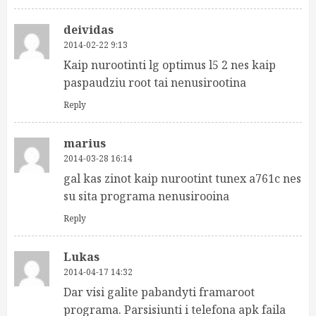
deividas
2014-02-22 9:13
Kaip nurootinti lg optimus l5 2 nes kaip
paspaudziu root tai nenusirootina
Reply
marius
2014-03-28 16:14
gal kas zinot kaip nurootint tunex a761c nes
su sita programa nenusirooina
Reply
Lukas
2014-04-17 14:32
Dar visi galite pabandyti framaroot
programa. Parsisiunti i telefona apk faila