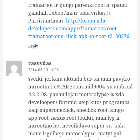
framaroot ir ijungi parenki root ir spaudi
gandalf, reboot’ini ir tada viskas :).
Parsisiuntimas:
http://forum.xda-
developers.com/apps/framaroot/root-
framaroot-one-click-apk-to-root-t2130276
Reply
rasvydas
2014-06-13 11:06
sveiki. jei kam aktualu bus tai man pavyko
nurootinti eSTAR zoom mid9004. su android
4.2.2 OS. panaudojau motocalypse is xda
develoopers forumo. seip kitos programos
kaip superoneclick, oneclick root, kingo
app root, nexus root toolkit, man lyg ir
nurootino bet neveikdavo super su. tada
mane isgelbejo motocalypse. matyt gal