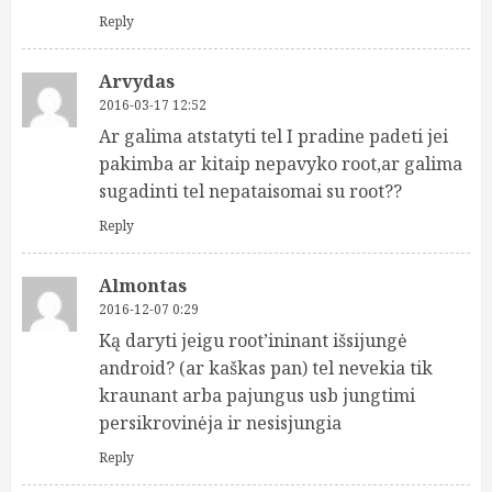
Reply
Arvydas
2016-03-17 12:52
Ar galima atstatyti tel I pradine padeti jei
pakimba ar kitaip nepavyko root,ar galima
sugadinti tel nepataisomai su root??
Reply
Almontas
2016-12-07 0:29
Ką daryti jeigu root’ininant išsijungė
android? (ar kaškas pan) tel nevekia tik
kraunant arba pajungus usb jungtimi
persikrovinėja ir nesisjungia
Reply