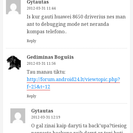
Gytautas
2012-03-31 11:44
Is kur gauti huawei 8650 driverius nes man
ant to debugging mode net neranda
kompas telefono..
Reply
Gediminas Bogušis
2012-03-31 11:56
Tau manau tiktu:
http://forum.android24.lt/viewtopic.php?
f=25&t=12
Reply
Gytautas
2012-03-31 12:19
O gal zinai kaip daryti ta back’upa?tiesiog
paprasta backupa reik daryt ar turi buti