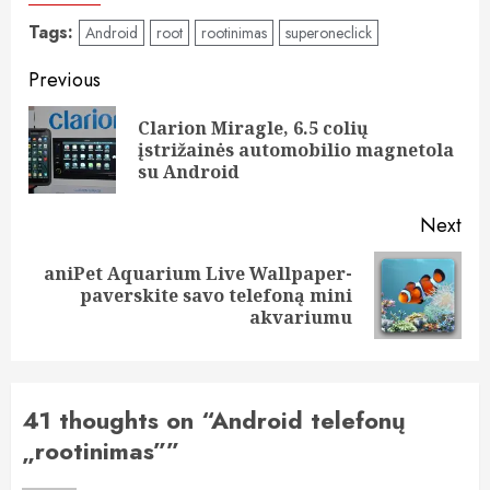
Tags:
Android
root
rootinimas
superoneclick
Post
Previous
navigation
Clarion Miragle, 6.5 colių
Pre
įstrižainės automobilio magnetola
pos
su Android
Next
aniPet Aquarium Live Wallpaper-
Next
paverskite savo telefoną mini
post:
akvariumu
41 thoughts on “
Android telefonų
„rootinimas”
”