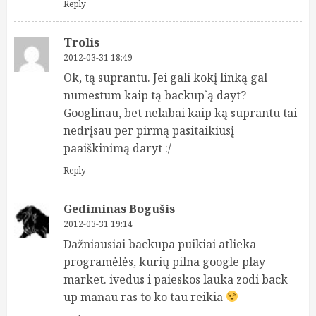
Reply
Trolis
2012-03-31 18:49
Ok, tą suprantu. Jei gali kokį linką gal
numestum kaip tą backup`ą dayt?
Googlinau, bet nelabai kaip ką suprantu tai
nedrįsau per pirmą pasitaikiusį
paaiškinimą daryt :/
Reply
Gediminas Bogušis
2012-03-31 19:14
Dažniausiai backupa puikiai atlieka
programėlės, kurių pilna google play
market. ivedus i paieskos lauka zodi back
up manau ras to ko tau reikia