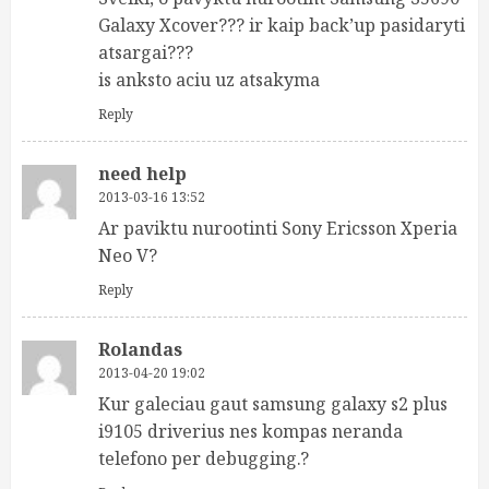
Galaxy Xcover??? ir kaip back’up pasidaryti
atsargai???
is anksto aciu uz atsakyma
Reply
need help
2013-03-16 13:52
Ar paviktu nurootinti Sony Ericsson Xperia
Neo V?
Reply
Rolandas
2013-04-20 19:02
Kur galeciau gaut samsung galaxy s2 plus
i9105 driverius nes kompas neranda
telefono per debugging.?