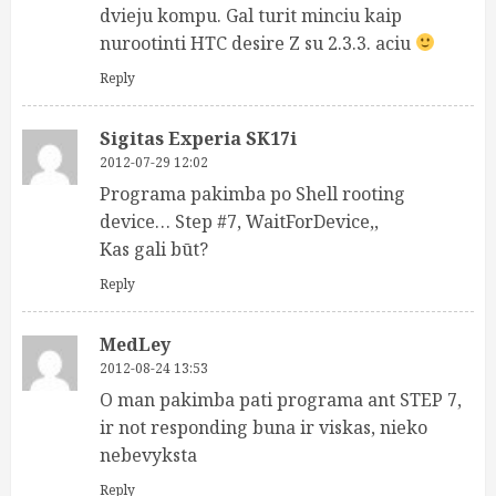
dvieju kompu. Gal turit minciu kaip
nurootinti HTC desire Z su 2.3.3. aciu
Reply
Sigitas Experia SK17i
2012-07-29 12:02
Programa pakimba po Shell rooting
device… Step #7, WaitForDevice,,
Kas gali būt?
Reply
MedLey
2012-08-24 13:53
O man pakimba pati programa ant STEP 7,
ir not responding buna ir viskas, nieko
nebevyksta
Reply