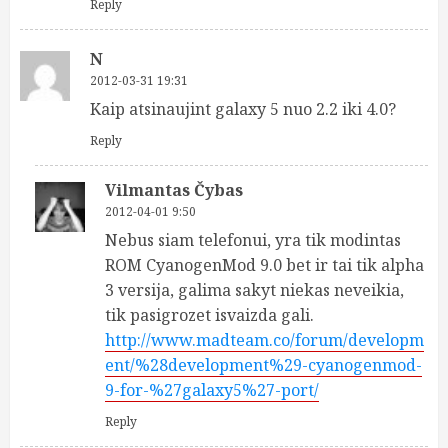
Reply
N
2012-03-31 19:31
Kaip atsinaujint galaxy 5 nuo 2.2 iki 4.0?
Reply
Vilmantas Čybas
2012-04-01 9:50
Nebus siam telefonui, yra tik modintas
ROM CyanogenMod 9.0 bet ir tai tik alpha
3 versija, galima sakyt niekas neveikia,
tik pasigrozet isvaizda gali.
http://www.madteam.co/forum/developm
ent/%28development%29-cyanogenmod-
9-for-%27galaxy5%27-port/
Reply