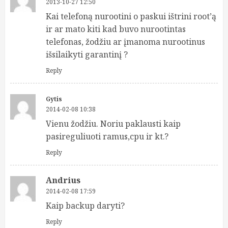
2013-10-27 12:50
Kai telefoną nurootini o paskui ištrini root’ą
ir ar mato kiti kad buvo nurootintas
telefonas, žodžiu ar įmanoma nurootinus
išsilaikyti garantinį ?
Reply
Gytis
2014-02-08 10:38
Vienu žodžiu. Noriu paklausti kaip
pasireguliuoti ramus,cpu ir kt.?
Reply
Andrius
2014-02-08 17:59
Kaip backup daryti?
Reply