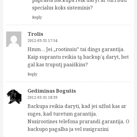
specialus koks sisteminis?
Reply
Trolis
2012-03-31 17:54
Hmm… Jei „rootinsiu” tai dings garantija.
Kaip suprantu reikia tą backup`ą daryt, bet
gal kas truputį paaiškins?
Reply
Gediminas Bogušis
2012-03-31 18:39
Backupa reikia daryti, kad jei užluš kas ar
suges, kad turetum garantija.
Nusirootines telefona prarandi garantija. O
backupo pagalba ja vel susigrazini