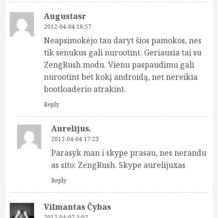
Augustasr
2012-04-04 16:57
Neapsimokėjo tau daryt šios pamokos, nes
tik senukus gali nurootint. Geriausia tai su
ZengRush modu. Vienu paspaudimu gali
nurootint bet kokį androidą, net nereikia
bootloaderio atrakint.
Reply
Aurelijus.
2012-04-04 17:23
Parasyk man i skype prasau, nes nerandu
as sito: ZengRush. Skype aurelijuxas
Reply
Vilmantas Čybas
2012-04-07 5:02