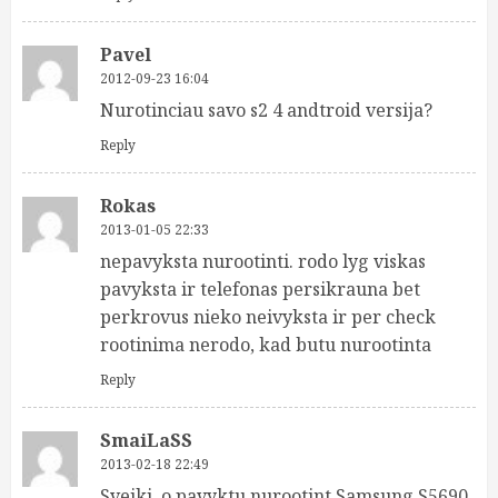
Pavel
2012-09-23 16:04
Nurotinciau savo s2 4 andtroid versija?
Reply
Rokas
2013-01-05 22:33
nepavyksta nurootinti. rodo lyg viskas
pavyksta ir telefonas persikrauna bet
perkrovus nieko neivyksta ir per check
rootinima nerodo, kad butu nurootinta
Reply
SmaiLaSS
2013-02-18 22:49
Sveiki, o pavyktu nurootint Samsung S5690