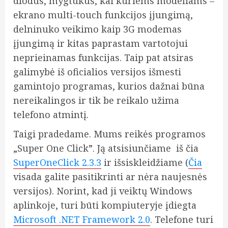
diodus, mygtukus, kai kuriems modeliams –
ekrano multi-touch funkcijos įjungimą,
delninuko veikimo kaip 3G modemas
įjungimą ir kitas paprastam vartotojui
neprieinamas funkcijas. Taip pat atsiras
galimybė iš oficialios versijos išmesti
gamintojo programas, kurios dažnai būna
nereikalingos ir tik be reikalo užima
telefono atmintį.
Taigi pradedame. Mums reikės programos
„Super One Click”. Ją atsisiunčiame iš čia
SuperOneClick 2.3.3
ir išsiskleidžiame (
Čia
visada galite pasitikrinti ar nėra naujesnės
versijos). Norint, kad ji veiktų Windows
aplinkoje, turi būti kompiuteryje įdiegta
Microsoft .NET Framework 2.0
. Telefone turi