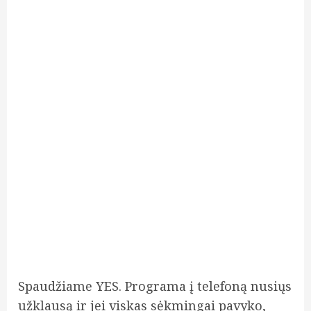
Spaudžiame YES. Programa į telefoną nusiųs
užklausą ir jei viskas sėkmingai pavyko,