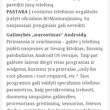
paveikti jūsų telefoną.
PASTABA
Į rootintus telefonus negalėsite
įrašyti oficialaus ROM/atnaujinimų. Su
naujausiais įrenginiais gali neveikti.
Galimybės „nurootinus” Androidą
.
Pirmiausia ir svarbiausia – galite į telefoną
įsidėti naujesnes ar tiesiog kitokias, žmonių
patobulintas Android OS versijas. Taip pat
galėsite laisvai diegti visas programas ir
widgetus
, kuriems yra prierašas „only for
root phones / root required, etc.“. Šios
programos gali valdyti specifinius telefono
parametrus, kaip persikrovimą (reboot),
duomenų saugojimo galimybes,
procesoriaus greitinimą, sensorius, šviesos