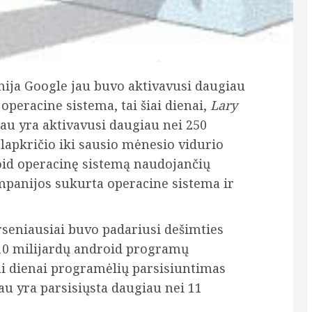
ija Google jau buvo aktivavusi daugiau
operacine sistema, tai šiai dienai,
Lary
au yra aktivavusi daugiau nei 250
 lapkričio iki sausio mėnesio vidurio
oid operacinę sistemą naudojančių
mpanijos sukurta operacine sistema ir
rseniausiai buvo padariusi dešimties
 10 milijardų android programų
iai dienai programėlių parsisiuntimas
jau yra parsisiųsta daugiau nei 11