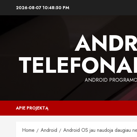
Skip
2026-08-07
10:48:51 PM
to
content
ANDR
TELEFONAI
ANDROID PROGRAMOS,
APIE PROJEKTĄ
Home
Android
Android OS jau naudoja daugiau nei