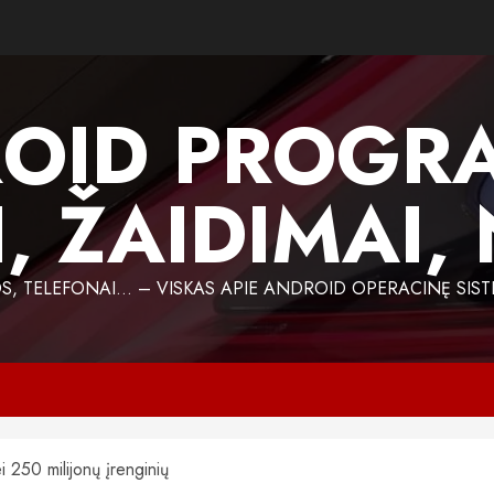
OID PROGR
, ŽAIDIMAI,
 TELEFONAI… – VISKAS APIE ANDROID OPERACINĘ SIST
 250 milijonų įrenginių