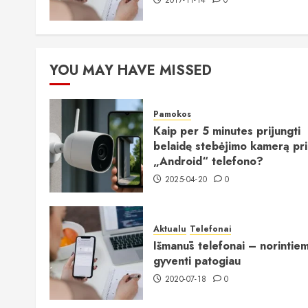
2017-11-14
0
YOU MAY HAVE MISSED
Pamokos
Kaip per 5 minutes prijungti
belaidę stebėjimo kamerą pr
„Android“ telefono?
2025-04-20
0
Aktualu
Telefonai
Išmanūs telefonai – norintie
gyventi patogiau
2020-07-18
0