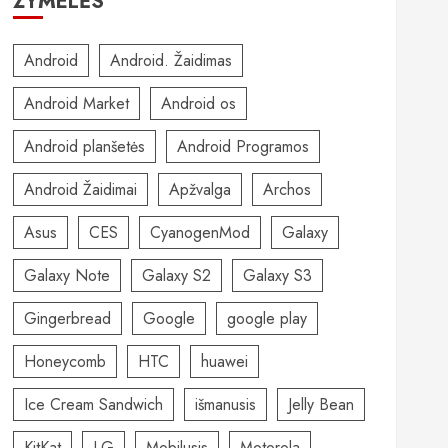
ŽYMELĖS
Android
Android. Žaidimas
Android Market
Android os
Android planšetės
Android Programos
Android Žaidimai
Apžvalga
Archos
Asus
CES
CyanogenMod
Galaxy
Galaxy Note
Galaxy S2
Galaxy S3
Gingerbread
Google
google play
Honeycomb
HTC
huawei
Ice Cream Sandwich
išmanusis
Jelly Bean
KitKat
LG
Mobilusis
Motorola