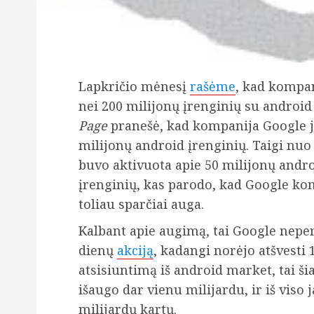
Lapkričio mėnesį
rašėme
, kad kompan
nei 200 milijonų įrenginių su android 
Page
pranešė, kad kompanija Google j
milijonų android įrenginių. Taigi nuo
buvo aktivuota apie 50 milijonų andr
įrenginių, kas parodo, kad Google ko
toliau sparčiai auga.
Kalbant apie augimą, tai Google nepe
dienų
akciją
, kadangi norėjo atšvesti
atsisiuntimą iš android market, tai š
išaugo dar vienu milijardu, ir iš viso 
milijardų kartų.