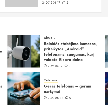
2015-04-17
2
Aktualu
Belaidės stebėjimo kameros,
pritaikytos „Android“
ie
telefonams: saugumas, kurį
valdote iš savo delno
2025-04-17
0
Telefonai
ms
Geras telefonas – geram
naršymui
2020-06-22
0