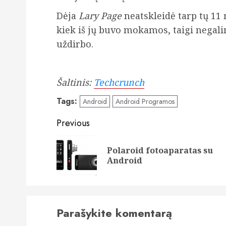
Dėja
Lary Page
neatskleidė tarp tų 11
kiek iš jų buvo mokamos, taigi negalim
uždirbo.
Šaltinis:
Techcrunch
Tags:
Android
Android Programos
Post
Previous
navigation
Polaroid fotoaparatas su
Android
Parašykite komentarą