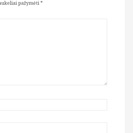
laukeliai pažymėti
*