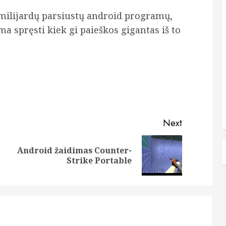
 milijardų parsiustų android programų,
a spręsti kiek gi paieškos gigantas iš to
Next
Android žaidimas Counter-
Previous
Next
Strike Portable
post:
post: