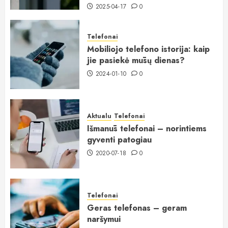
2025-04-17
0
Telefonai
Mobiliojo telefono istorija: kaip
jie pasiekė mūsų dienas?
2024-01-10
0
Aktualu
Telefonai
Išmanūs telefonai – norintiems
gyventi patogiau
2020-07-18
0
Telefonai
Geras telefonas – geram
naršymui