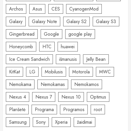
Archos
Asus
CES
CyanogenMod
Galaxy
Galaxy Note
Galaxy S2
Galaxy S3
Gingerbread
Google
google play
Honeycomb
HTC
huawei
Ice Cream Sandwich
išmanusis
Jelly Bean
KitKat
LG
Mobilusis
Motorola
MWC
Nemokama
Nemokamas
Nemokamos
Nexus 4
Nexus 7
Nexus 10
Optimus
Planšetė
Programa
Programos
root
Samsung
Sony
Xperia
žaidimai