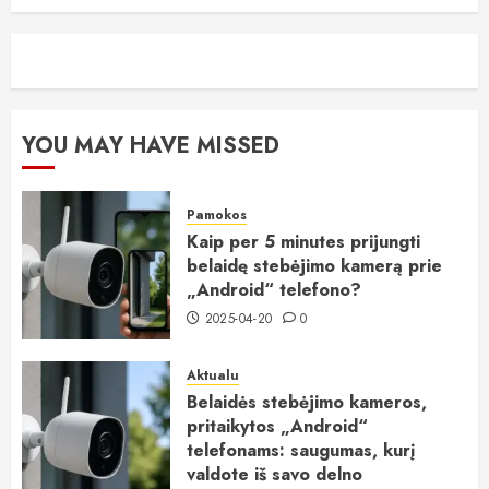
YOU MAY HAVE MISSED
Pamokos
Kaip per 5 minutes prijungti
belaidę stebėjimo kamerą prie
„Android“ telefono?
2025-04-20
0
Aktualu
Belaidės stebėjimo kameros,
pritaikytos „Android“
telefonams: saugumas, kurį
valdote iš savo delno