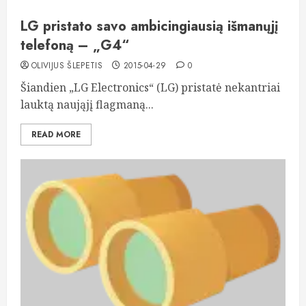
LG pristato savo ambicingiausią išmanųjį
telefoną – „G4“
OLIVIJUS ŠLEPETIS
2015-04-29
0
Šiandien „LG Electronics“ (LG) pristatė nekantriai
lauktą naująjį flagmaną...
READ MORE