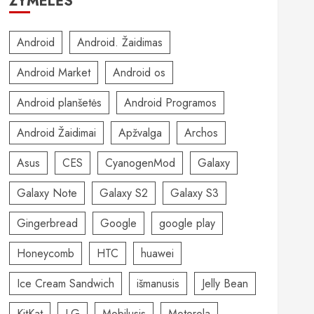
ŽYMELĖS
Android
Android. Žaidimas
Android Market
Android os
Android planšetės
Android Programos
Android Žaidimai
Apžvalga
Archos
Asus
CES
CyanogenMod
Galaxy
Galaxy Note
Galaxy S2
Galaxy S3
Gingerbread
Google
google play
Honeycomb
HTC
huawei
Ice Cream Sandwich
išmanusis
Jelly Bean
KitKat
LG
Mobilusis
Motorola