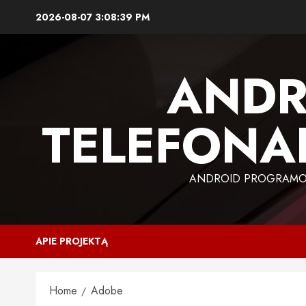
Skip
2026-08-07
3:08:40 PM
to
content
ANDR
TELEFONAI
ANDROID PROGRAMOS,
APIE PROJEKTĄ
Home
Adobe