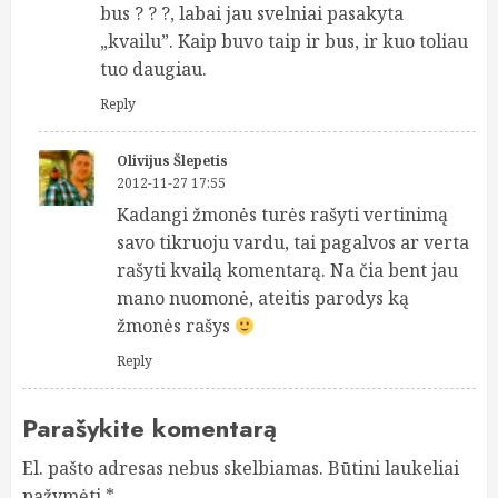
bus ? ? ?, labai jau svelniai pasakyta
„kvailu”. Kaip buvo taip ir bus, ir kuo toliau
tuo daugiau.
Reply
Olivijus Šlepetis
2012-11-27 17:55
Kadangi žmonės turės rašyti vertinimą
savo tikruoju vardu, tai pagalvos ar verta
rašyti kvailą komentarą. Na čia bent jau
mano nuomonė, ateitis parodys ką
žmonės rašys
Reply
Parašykite komentarą
El. pašto adresas nebus skelbiamas.
Būtini laukeliai
pažymėti
*