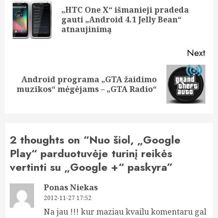
navigation
„HTC One X“ išmanieji pradeda
Pre
gauti „Android 4.1 Jelly Bean“
pos
atnaujinimą
Next
Android programa „GTA žaidimo
Next
muzikos“ mėgėjams – „GTA Radio“
post:
2 thoughts on “
Nuo šiol, „Google
Play“ parduotuvėje turinį reikės
vertinti su „Google +“ paskyra
”
Ponas Niekas
2012-11-27 17:52
Na jau !!! kur maziau kvailu komentaru gal