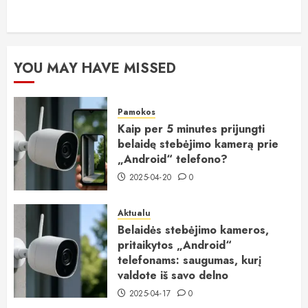
YOU MAY HAVE MISSED
Pamokos
Kaip per 5 minutes prijungti
belaidę stebėjimo kamerą prie
„Android“ telefono?
2025-04-20
0
Aktualu
Belaidės stebėjimo kameros,
pritaikytos „Android“
telefonams: saugumas, kurį
valdote iš savo delno
2025-04-17
0