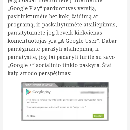
Jeigu dabar nueitumėte į internetinę
„Google Play“ parduotuvės versiją,
pasirinktumėte bet kokį žaidimą ar
programą, ir paskaitytumėte atsiliepimus,
pamatytumėte jog beveik kiekvienas
komentuotojas yra „A Google User“. Dabar
pamėginkite parašyti atsiliepimą, ir
pamatysite, jog tai padaryti turite su savo
„Google +“ socialinio tinklo paskyra. Štai
kaip atrodo perspėjimas: