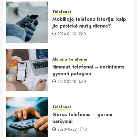
Telefonai
Mobiliojo telefono istorija: kaip
jie pasiekė mūsų dienas?
2024-01-10
0
Aktualu
Telefonai
Išmanūs telefonai – norintiems
gyventi patogiau
2020-07-18
0
Telefonai
Geras telefonas – geram
naršymui
2020-06-22
0