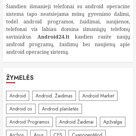
Šiandien išmanieji telefonai su android operacine
sistema tapo neatsiejama mūsų gyvenimo dalimi,
todėl android programos, žaidimai, naujienos,
telefonai vis labiau domina išmaniųjų telefonų
savininkus.
Android24.lt
kasdien rasite naujų
android programų, žaidimų bei naujienų apie
android operacinę sistemą.
ŽYMELĖS
Android
Android. Žaidimas
Android Market
Android os
Android planšetės
Android Programos
Android Žaidimai
Apžvalga
Archos
Asus
CES
CyanogenMod