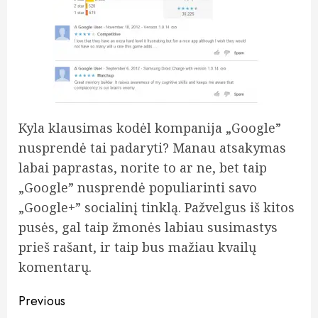
Kyla klausimas kodėl kompanija „Google”
nusprendė tai padaryti? Manau atsakymas
labai paprastas, norite to ar ne, bet taip
„Google” nusprendė populiarinti savo
„Google+” socialinį tinklą. Pažvelgus iš kitos
pusės, gal taip žmonės labiau susimastys
prieš rašant, ir taip bus mažiau kvailų
komentarų.
Post
Previous