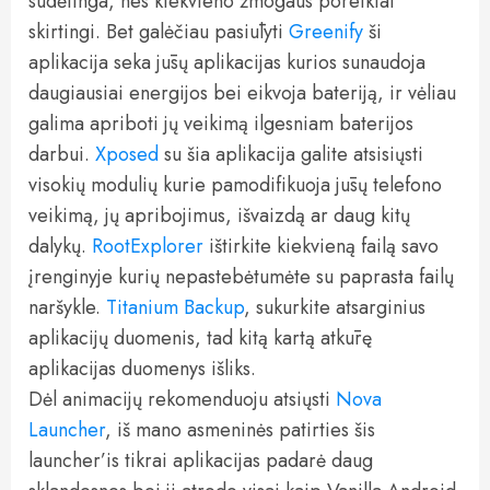
sudėtinga, nes kiekvieno žmogaus poreikiai
skirtingi. Bet galėčiau pasiūlyti
Greenify
ši
aplikacija seka jūsų aplikacijas kurios sunaudoja
daugiausiai energijos bei eikvoja bateriją, ir vėliau
galima apriboti jų veikimą ilgesniam baterijos
darbui.
Xposed
su šia aplikacija galite atsisiųsti
visokių modulių kurie pamodifikuoja jūsų telefono
veikimą, jų apribojimus, išvaizdą ar daug kitų
dalykų.
RootExplorer
ištirkite kiekvieną failą savo
įrenginyje kurių nepastebėtumėte su paprasta failų
naršykle.
Titanium Backup
, sukurkite atsarginius
aplikacijų duomenis, tad kitą kartą atkūrę
aplikacijas duomenys išliks.
Dėl animacijų rekomenduoju atsiųsti
Nova
Launcher
, iš mano asmeninės patirties šis
launcher’is tikrai aplikacijas padarė daug