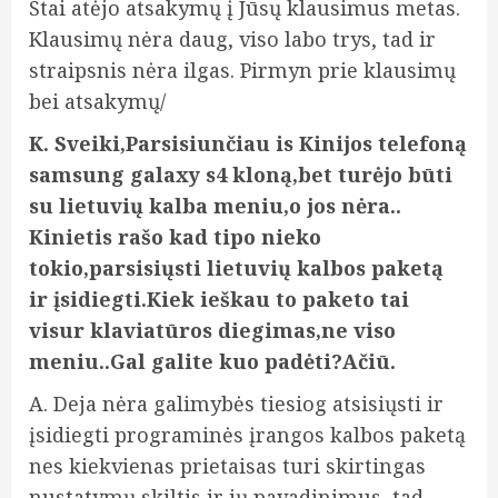
Štai atėjo atsakymų į Jūsų klausimus metas.
Klausimų nėra daug, viso labo trys, tad ir
straipsnis nėra ilgas. Pirmyn prie klausimų
bei atsakymų/
K. Sveiki,Parsisiunčiau is Kinijos telefoną
samsung galaxy s4 kloną,bet turėjo būti
su lietuvių kalba meniu,o jos nėra..
Kinietis rašo kad tipo nieko
tokio,parsisiųsti lietuvių kalbos paketą
ir įsidiegti.Kiek ieškau to paketo tai
visur klaviatūros diegimas,ne viso
meniu..Gal galite kuo padėti?Ačiū.
A. Deja nėra galimybės tiesiog atsisiųsti ir
įsidiegti programinės įrangos kalbos paketą
nes kiekvienas prietaisas turi skirtingas
nustatymų skiltis ir jų pavadinimus, tad