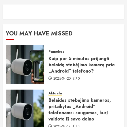
YOU MAY HAVE MISSED
Pamokos
Kaip per 5 minutes prijungti
belaidę stebėjimo kamerą prie
„Android“ telefono?
2025-04-20
0
Aktualu
Belaidės stebėjimo kameros,
pritaikytos „Android“
telefonams: saugumas, kurį
valdote iš savo delno
2025-04-17
0