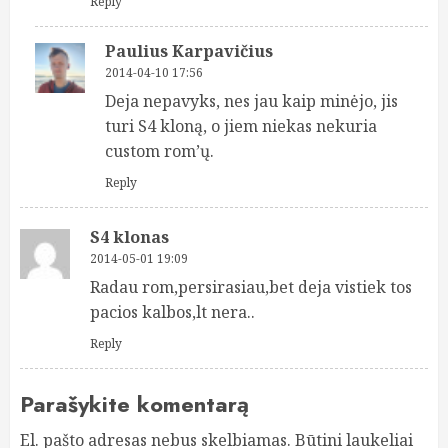
Reply
Paulius Karpavičius
2014-04-10 17:56
Deja nepavyks, nes jau kaip minėjo, jis
turi S4 kloną, o jiem niekas nekuria
custom rom’ų.
Reply
S4 klonas
2014-05-01 19:09
Radau rom,persirasiau,bet deja vistiek tos
pacios kalbos,lt nera..
Reply
Parašykite komentarą
El. pašto adresas nebus skelbiamas.
Būtini laukeliai