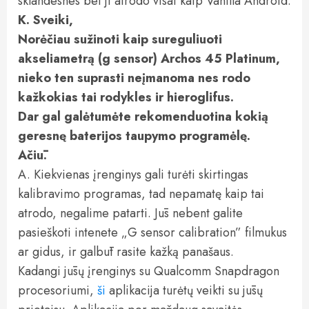
sklandesnes bei ji atrodo visai kaip Vanilla Android.
K. Sveiki,
Norėčiau sužinoti kaip sureguliuoti
akseliametrą (g sensor) Archos 45 Platinum,
nieko ten suprasti neįmanoma nes rodo
kažkokias tai rodykles ir hieroglifus.
Dar gal galėtumėte rekomenduotina kokią
geresnę baterijos taupymo programėlę.
Ačiū.
A. Kiekvienas įrenginys gali turėti skirtingas
kalibravimo programas, tad nepamatę kaip tai
atrodo, negalime patarti. Jūs nebent galite
pasieškoti intenete „G sensor calibration” filmukus
ar gidus, ir galbūt rasite kažką panašaus.
Kadangi jūsų įrenginys su Qualcomm Snapdragon
procesoriumi,
ši
aplikacija turėtų veikti su jūsų