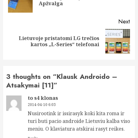
Apžvalga
pos
Next
Lietuvoje pristatomi LG trečios
Next
kartos „L-Series“ telefonai
post:
3 thoughts on “
Klausk Androido –
Atsakymai [11]
”
to s4 klonas
2014-04-10 6:03
Nusirootink ir issirasyk koki kita roma ir
turi buti pacio androide Lietuviu kalba viso
meniu. O klaviatura atskirai rasyt reikes.