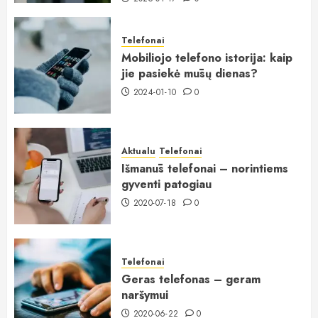
Telefonai
Mobiliojo telefono istorija: kaip
jie pasiekė mūsų dienas?
2024-01-10
0
Aktualu
Telefonai
Išmanūs telefonai – norintiems
gyventi patogiau
2020-07-18
0
Telefonai
Geras telefonas – geram
naršymui
2020-06-22
0