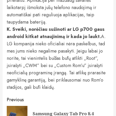
prietaisu. Aplikacija per maždaug savaitės
laikotarpį išmoksta jūsų telefono naudojimą ir
automatiškai pati reguliuoja aplikacijas, taip
taupydama bateriją.
K. Sveiki, norėčiau sužinoti ar LG p700 gaus
android kitkat atnaujinimą ir kada jo laukt.
A.
LG kompanija nieko oficialiai nėra paskelbus, tad
mes jums nieko negalime pasakyti. Jeigu labai jo
norite, tai vienintelis būdas būtų atlikti „Root”,
įsirašyti „CWM” bei su „Custom Rom’u” įsirašyti
neoficialią programinę įrangą. Tai atlikę prarasite
gamyklinę garantiją, bei priklausomai nuo Rom’o
stadijos, gali būti klaidų.
Post
Previous
navigation
Samsung Galaxy Tab Pro 8.4
Pre