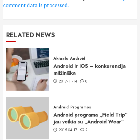
comment data is processed.
RELATED NEWS
Aktualu
Android
Android ir iOS – konkurencija
milžiniška
2017-11-14
0
Android
Programos
Android programa „Field Trip”
jau veikia su „Android Wear”
2015-04-17
2