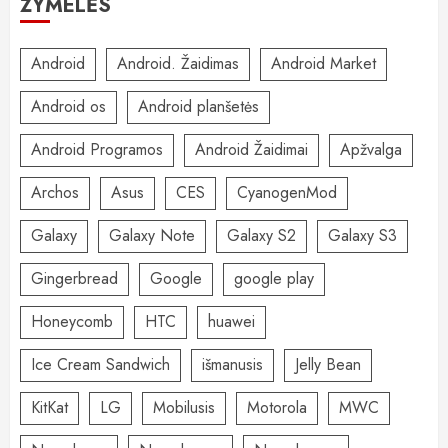
ŽYMELĖS
Android
Android. Žaidimas
Android Market
Android os
Android planšetės
Android Programos
Android Žaidimai
Apžvalga
Archos
Asus
CES
CyanogenMod
Galaxy
Galaxy Note
Galaxy S2
Galaxy S3
Gingerbread
Google
google play
Honeycomb
HTC
huawei
Ice Cream Sandwich
išmanusis
Jelly Bean
KitKat
LG
Mobilusis
Motorola
MWC