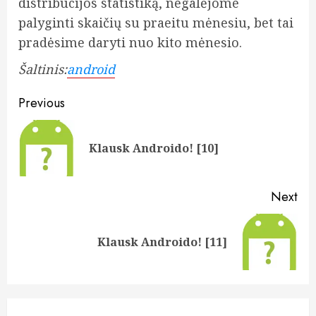
distribucijos statistiką, negalėjome
palyginti skaičių su praeitu mėnesiu, bet tai
pradėsime daryti nuo kito mėnesio.
Šaltinis:
android
Post
Previous
navigation
Pre
Klausk Androido! [10]
pos
Next
Next
Klausk Androido! [11]
post: