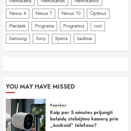
Nemokama
Nemokamas
Nemokamos
Nexus 4
Nexus 7
Nexus 10
Optimus
Planšetė
Programa
Programos
root
Samsung
Sony
Xperia
žaidimai
YOU MAY HAVE MISSED
Pamokos
Kaip per 5 minutes prijungti
belaidę stebėjimo kamerą prie
„Android“ telefono?