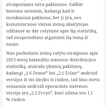
straipsniams nėra paklausos. Galbūt
buvome neteisūs, kadangi kad ir
menkiausia paklausa, bet ji yra, nes
komentaruose vienas mūsų skaitytojas
užklausė ar dar rašysime apie šią statistiką,
tad nusprendėme atgaivinti šią temą iš
naujo.
Nuo paskutinio mūsų rašyto straipsnio apie
2013 metų balandžio mėnesio distribucijos
statistiką, atsirado įdomių pakitimų,
kadangi „1.6 Donut” bei „2.1 Eclair” android
versijos iš vis išnyko iš rinkos, tad šiuo metu
seniausia android operacinės sistemos
versija yra „2.2 Froyo”, kuri užima vos 1.1
% rinkos.