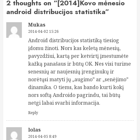
2 thoughts on “
[2014]Kovo mėnesio
android distribucijos statistika
”
Mukas
2014-04-02 15:26
Android distribucijos statistiką tiesiog
įdomu žinoti. Nors kas keletą mėnesių,
pavyzdžiui, kartą per ketvirtį įmestumėte
kažką panašaus ir būtų OK. Nes visi turime
senesnių ar naujesnių įrenginukų ir
norėtųsi matyti jų „augimo” ar „senėjimo”
dinamika. O tiems, kas bando kurti kokį
nors softą Androido pagrindu, tai būtų
netgi labai svarbi informacija.
Reply
lolas
2014-04-05 8:49