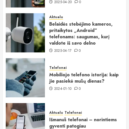
2025-04-20
0
Aktualu
Belaidės stebėjimo kameros,
pritaikytos „Android“
telefonams: saugumas, kurį
valdote iš savo delno
2025-04-17
0
Telefonai
Mobiliojo telefono istorija: kaip
jie pasiekė mūsų dienas?
2024-01-10
0
Aktualu
Telefonai
Išmanūs telefonai – norintiems
gyventi patogiau