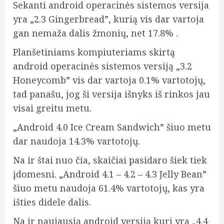
Sekanti android operacinės sistemos versija
yra „2.3 Gingerbread”, kurią vis dar vartoja
gan nemaža dalis žmonių, net 17.8% .
Planšetiniams kompiuteriams skirtą
android operacinės sistemos versiją „3.2
Honeycomb” vis dar vartoja 0.1% vartotojų,
tad panašu, jog ši versija išnyks iš rinkos jau
visai greitu metu.
„Android 4.0 Ice Cream Sandwich” šiuo metu
dar naudoja 14.3% vartotojų.
Na ir štai nuo čia, skaičiai pasidaro šiek tiek
įdomesni. „Android 4.1 – 4.2 – 4.3 Jelly Bean”
šiuo metu naudoja 61.4% vartotojų, kas yra
išties didele dalis.
Na ir naujausią android versiją kuri yra „4.4