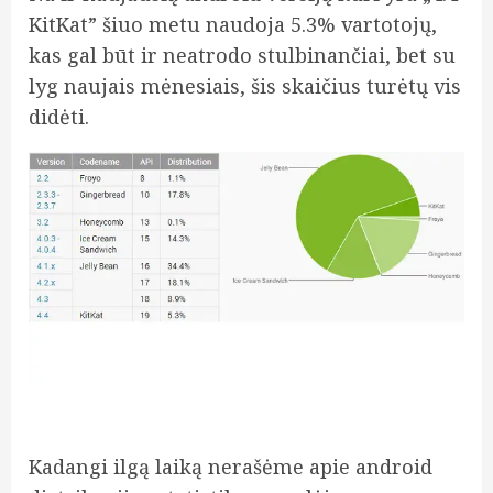
KitKat” šiuo metu naudoja 5.3% vartotojų,
kas gal būt ir neatrodo stulbinančiai, bet su
lyg naujais mėnesiais, šis skaičius turėtų vis
didėti.
Kadangi ilgą laiką nerašėme apie android