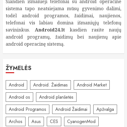
Šiandien išmanieji telefonai su android operacine
sistema tapo neatsiejama mūsų gyvenimo dalimi,
todėl android programos, žaidimai, naujienos,
telefonai vis labiau domina išmaniųjų telefonų
savininkus.
Android24.lt
kasdien rasite naujų
android programų, žaidimų bei naujienų apie
android operacinę sistemą.
ŽYMELĖS
Android
Android. Žaidimas
Android Market
Android os
Android planšetės
Android Programos
Android Žaidimai
Apžvalga
Archos
Asus
CES
CyanogenMod