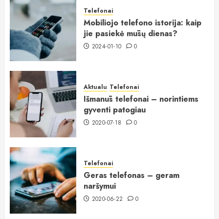
Telefonai
Mobiliojo telefono istorija: kaip
jie pasiekė mūsų dienas?
2024-01-10
0
Aktualu
Telefonai
Išmanūs telefonai – norintiems
gyventi patogiau
2020-07-18
0
Telefonai
Geras telefonas – geram
naršymui
2020-06-22
0