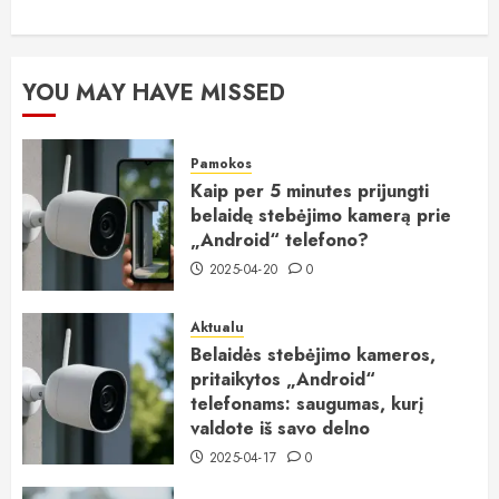
YOU MAY HAVE MISSED
Pamokos
Kaip per 5 minutes prijungti
belaidę stebėjimo kamerą prie
„Android“ telefono?
2025-04-20
0
Aktualu
Belaidės stebėjimo kameros,
pritaikytos „Android“
telefonams: saugumas, kurį
valdote iš savo delno
2025-04-17
0