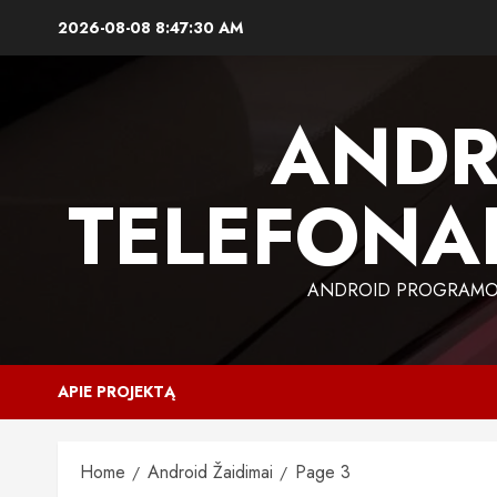
Skip
2026-08-08
8:47:31 AM
to
content
ANDR
TELEFONAI
ANDROID PROGRAMOS,
APIE PROJEKTĄ
Home
Android Žaidimai
Page 3