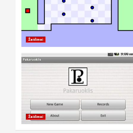
Žaidimai
Žaidimai