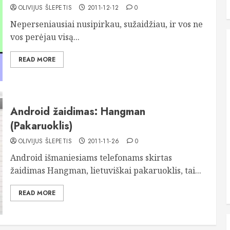
OLIVIJUS ŠLEPETIS
2011-12-12
0
Neperseniausiai nusipirkau, sužaidžiau, ir vos ne
vos perėjau visą...
READ MORE
Android žaidimas: Hangman
(Pakaruoklis)
OLIVIJUS ŠLEPETIS
2011-11-26
0
Android išmaniesiams telefonams skirtas
žaidimas Hangman, lietuviškai pakaruoklis, tai...
READ MORE