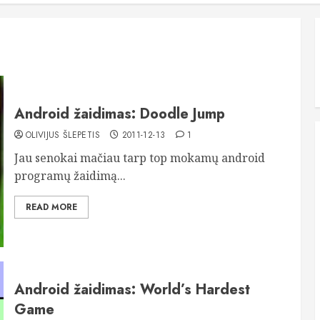
Android žaidimas: Doodle Jump
OLIVIJUS ŠLEPETIS
2011-12-13
1
Jau senokai mačiau tarp top mokamų android
programų žaidimą...
READ MORE
Android žaidimas: World’s Hardest
Game