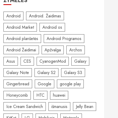
ŽYMELĖS
Android
Android. Žaidimas
Android Market
Android os
Android planšetės
Android Programos
Android Žaidimai
Apžvalga
Archos
Asus
CES
CyanogenMod
Galaxy
Galaxy Note
Galaxy S2
Galaxy S3
Gingerbread
Google
google play
Honeycomb
HTC
huawei
Ice Cream Sandwich
išmanusis
Jelly Bean
KitKat
LG
Mobilusis
Motorola