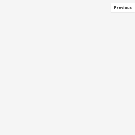
Įrašų
Previous
pusla