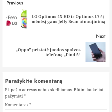
Post
Previous
navigation
LG Optimus 4X HD ir Optimus L7 šį
Pre
mėnėsį gaus Jelly Bean atnaujinimą
pos
Next
„Oppo” pristatė juodos spalvos
Next
telefoną „Find 5”
post:
Parašykite komentarą
El. pašto adresas nebus skelbiamas.
Būtini laukeliai
pažymėti
*
Komentaras
*