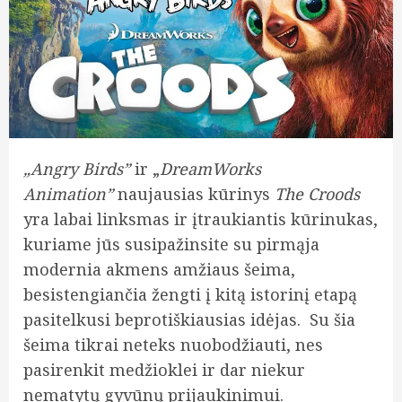
„Angry Birds”
ir „
DreamWorks
Animation”
naujausias kūrinys
The Croods
yra labai linksmas ir įtraukiantis kūrinukas,
kuriame jūs susipažinsite su pirmąja
modernia akmens amžiaus šeima,
besistengiančia žengti į kitą istorinį etapą
pasitelkusi beprotiškiausias idėjas. Su šia
šeima tikrai neteks nuobodžiauti, nes
pasirenkit medžioklei ir dar niekur
nematytų gyvūnų prijaukinimui.