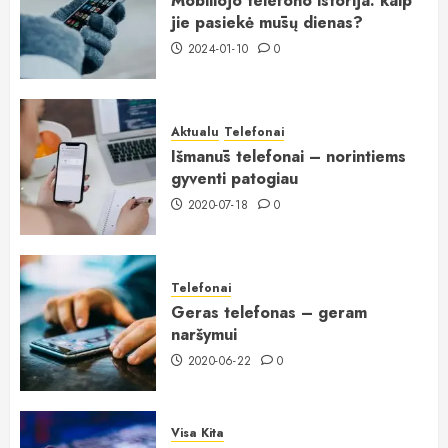
Mobiliojo telefono istorija: kaip
jie pasiekė mūsų dienas?
2024-01-10
0
Aktualu
Telefonai
Išmanūs telefonai – norintiems
gyventi patogiau
2020-07-18
0
Telefonai
Geras telefonas – geram
naršymui
2020-06-22
0
Visa Kita