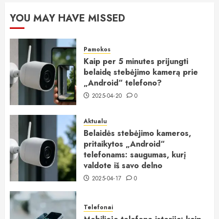
YOU MAY HAVE MISSED
Pamokos
Kaip per 5 minutes prijungti
belaidę stebėjimo kamerą prie
„Android“ telefono?
2025-04-20
0
Aktualu
Belaidės stebėjimo kameros,
pritaikytos „Android“
telefonams: saugumas, kurį
valdote iš savo delno
2025-04-17
0
Telefonai