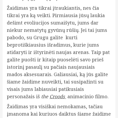
Žaidimas yra tikrai įtraukiantis, nes čia
tikrai yra ką veikti. Pirmiausia jūsų laukia
dešimt evoliucijos sumaišytu, jums dar
niekur nematytų gyvūnų rūšių. Jei tai jums
pabodo, su Grugu galite kurti
beprotiškiausius išradimus, kurie jums
atidaryti ir ištyrinėti naujas arenas. Taip pat
galite puošti ir kitaip puoselėti savo prieš
istorinį pasaulį su pačiais naujausiais
mados aksesuarais. Galiausiai, ką jūs galite
šiame žaidime nuveikti, tai susipažinti su
visais jums labiausiai patikusiais
personažais iš
the
Croods
animacinio filmo.
Žaidimas yra visiškai nemokamas, tačiau
įmanoma kai kuriuos daiktus šiame žaidime