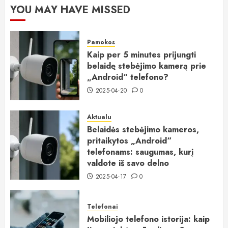
YOU MAY HAVE MISSED
Pamokos
Kaip per 5 minutes prijungti
belaidę stebėjimo kamerą prie
„Android“ telefono?
2025-04-20
0
Aktualu
Belaidės stebėjimo kameros,
pritaikytos „Android“
telefonams: saugumas, kurį
valdote iš savo delno
2025-04-17
0
Telefonai
Mobiliojo telefono istorija: kaip