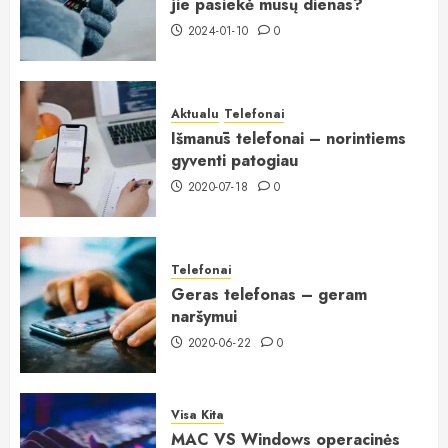
jie pasiekė mūsų dienas?
2024-01-10
0
Aktualu
Telefonai
Išmanūs telefonai – norintiems
gyventi patogiau
2020-07-18
0
Telefonai
Geras telefonas – geram
naršymui
2020-06-22
0
Visa Kita
MAC VS Windows operacinės