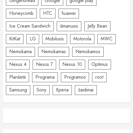
Gingerbread
Google
google play
Honeycomb
HTC
huawei
Ice Cream Sandwich
išmanusis
Jelly Bean
KitKat
LG
Mobilusis
Motorola
MWC
Nemokama
Nemokamas
Nemokamos
Nexus 4
Nexus 7
Nexus 10
Optimus
Planšetė
Programa
Programos
root
Samsung
Sony
Xperia
žaidimai