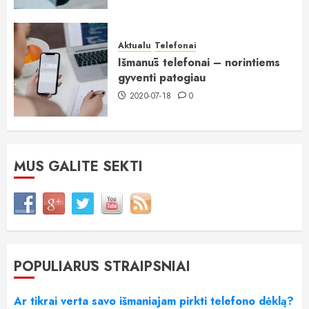
Aktualu
Telefonai
Išmanūs telefonai – norintiems
gyventi patogiau
2020-07-18
0
MUS GALITE SEKTI
POPULIARŪS STRAIPSNIAI
Ar tikrai verta savo išmaniajam pirkti telefono dėklą?