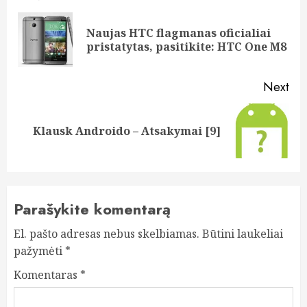
navigation
Naujas HTC flagmanas oficialiai
Pre
pristatytas, pasitikite: HTC One M8
pos
Next
Next
Klausk Androido – Atsakymai [9]
post:
Parašykite komentarą
El. pašto adresas nebus skelbiamas.
Būtini laukeliai
pažymėti
*
Komentaras
*