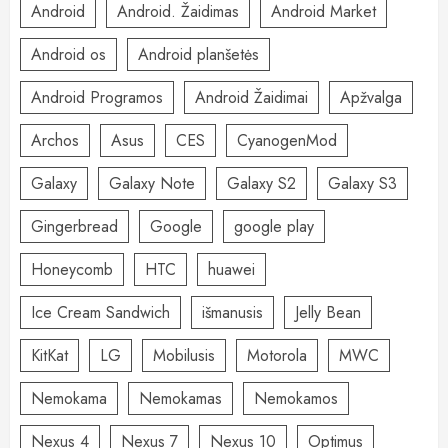
Android
Android. Žaidimas
Android Market
Android os
Android planšetės
Android Programos
Android Žaidimai
Apžvalga
Archos
Asus
CES
CyanogenMod
Galaxy
Galaxy Note
Galaxy S2
Galaxy S3
Gingerbread
Google
google play
Honeycomb
HTC
huawei
Ice Cream Sandwich
išmanusis
Jelly Bean
KitKat
LG
Mobilusis
Motorola
MWC
Nemokama
Nemokamas
Nemokamos
Nexus 4
Nexus 7
Nexus 10
Optimus