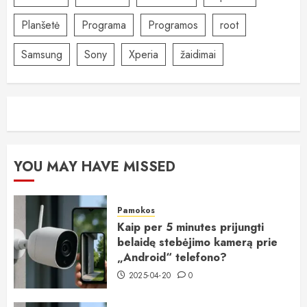
Planšetė
Programa
Programos
root
Samsung
Sony
Xperia
žaidimai
YOU MAY HAVE MISSED
Pamokos
Kaip per 5 minutes prijungti
belaidę stebėjimo kamerą prie
„Android“ telefono?
2025-04-20
0