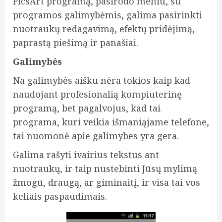
PicsArt programą, pasirodo meniu, su
programos galimybėmis, galima pasirinkti
nuotraukų redagavimą, efektų pridėjimą,
paprastą piešimą ir panašiai.
Galimybės
Na galimybės aišku nėra tokios kaip kad
naudojant profesionalią kompiuterinę
programą, bet pagalvojus, kad tai
programa, kuri veikia išmaniąjame telefone,
tai nuomonė apie galimybes yra gera.
Galima rašyti ivairius tekstus ant
nuotraukų, ir taip nustebinti Jūsų mylimą
žmogū, draugą, ar giminaitį, ir visa tai vos
keliais paspaudimais.