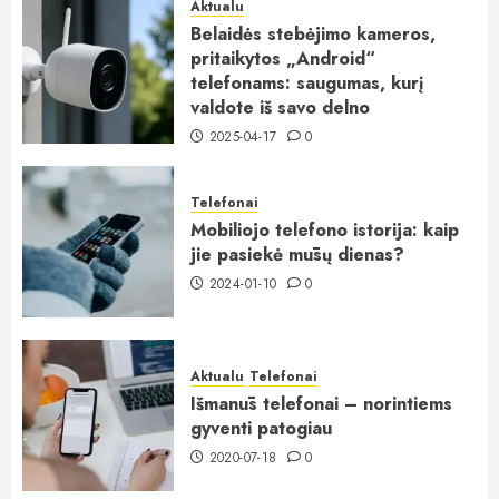
Aktualu
Belaidės stebėjimo kameros,
pritaikytos „Android“
telefonams: saugumas, kurį
valdote iš savo delno
2025-04-17
0
Telefonai
Mobiliojo telefono istorija: kaip
jie pasiekė mūsų dienas?
2024-01-10
0
Aktualu
Telefonai
Išmanūs telefonai – norintiems
gyventi patogiau
2020-07-18
0