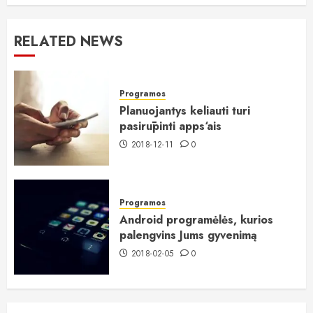
RELATED NEWS
Programos
Planuojantys keliauti turi
pasirūpinti apps‘ais
2018-12-11
0
Programos
Android programėlės, kurios
palengvins Jums gyvenimą
2018-02-05
0