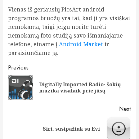
Vienas iš geriausių PicsArt android
programos bruožų yra tai, kad ji yra visiškai
nemokama, taigi jeigu norite turėti
nemokamą foto studiją savo išmaniajame
telefone, einame į
Android Market
ir
parsisiunčiame ją.
Post
Previous
navigation
Digitally Imported Radio- šokių
Pre
muzika visalaik prie jūsų
pos
Next
Next
Siri, susipažink su Evi
post: