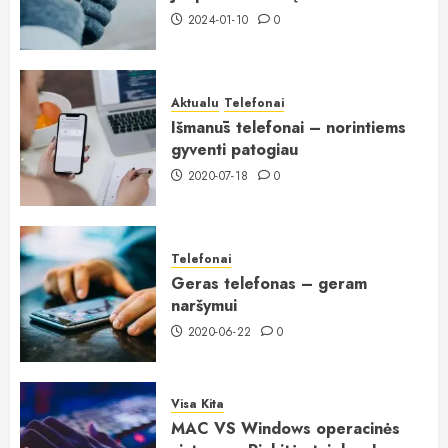
2024-01-10
0
Aktualu
Telefonai
Išmanūs telefonai – norintiems
gyventi patogiau
2020-07-18
0
Telefonai
Geras telefonas – geram
naršymui
2020-06-22
0
Visa Kita
MAC VS Windows operacinės