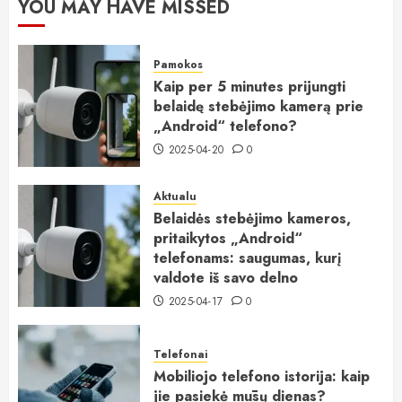
YOU MAY HAVE MISSED
Pamokos
Kaip per 5 minutes prijungti
belaidę stebėjimo kamerą prie
„Android“ telefono?
2025-04-20
0
Aktualu
Belaidės stebėjimo kameros,
pritaikytos „Android“
telefonams: saugumas, kurį
valdote iš savo delno
2025-04-17
0
Telefonai
Mobiliojo telefono istorija: kaip
jie pasiekė mūsų dienas?