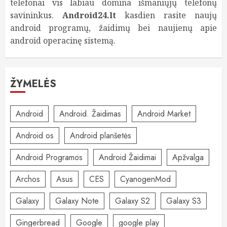
telefonai vis labiau domina išmaniųjų telefonų
savininkus.
Android24.lt
kasdien rasite naujų
android programų, žaidimų bei naujienų apie
android operacinę sistemą.
ŽYMELĖS
Android
Android. Žaidimas
Android Market
Android os
Android planšetės
Android Programos
Android Žaidimai
Apžvalga
Archos
Asus
CES
CyanogenMod
Galaxy
Galaxy Note
Galaxy S2
Galaxy S3
Gingerbread
Google
google play