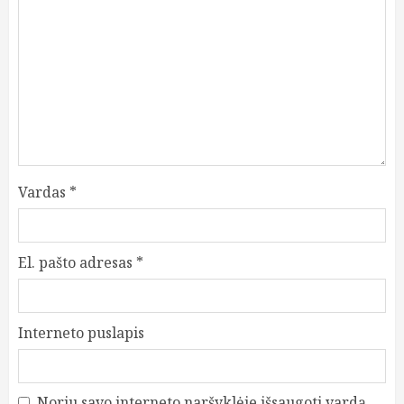
Vardas
*
El. pašto adresas
*
Interneto puslapis
Noriu savo interneto naršyklėje išsaugoti vardą,