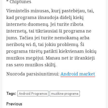
* Chiptunes
Vienintelis minusas, kurį pastebėjau, tai,
kad programa išnaudoja didelį kiekį
interneto duomenų. Jei turite ribota
internetą, tai tikriausiai ši programa ne
jums. Tačiau jei turite nemokamą arba
neribotą wi-fi, tai jokiu problemų. Ši
programa tūrėtų patikti kiekvienam šokių
muzikos megėjui. Manau net ir išrankieji
ras savo muzikos skiltį.
Nuoroda parsisiuntimui:
Android market
Tags:
Android Programos
muzikine programa
Post
Previous