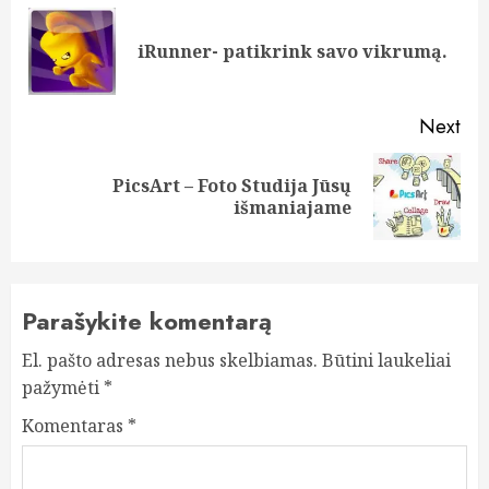
navigation
Pre
iRunner- patikrink savo vikrumą.
pos
Next
PicsArt – Foto Studija Jūsų
Next
išmaniajame
post:
Parašykite komentarą
El. pašto adresas nebus skelbiamas.
Būtini laukeliai
pažymėti
*
Komentaras
*