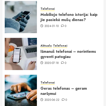
Telefonai
Mobiliojo telefono istorija: kaip
jie pasiekė mūsų dienas?
2024-01-10
0
Aktualu
Telefonai
Išmanūs telefonai – norintiems
gyventi patogiau
2020-07-18
0
Telefonai
Geras telefonas – geram
naršymui
2020-06-22
0