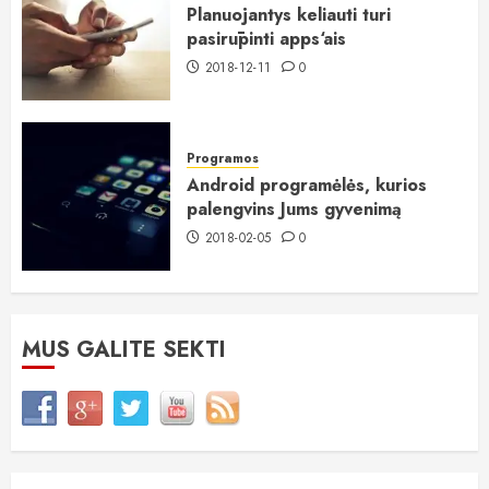
Planuojantys keliauti turi
pasirūpinti apps‘ais
2018-12-11
0
Programos
Android programėlės, kurios
palengvins Jums gyvenimą
2018-02-05
0
MUS GALITE SEKTI