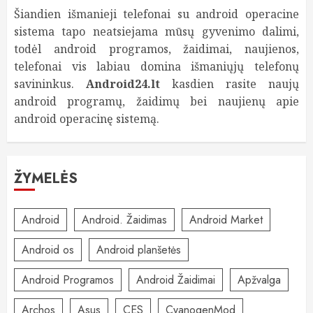
Šiandien išmanieji telefonai su android operacine
sistema tapo neatsiejama mūsų gyvenimo dalimi,
todėl android programos, žaidimai, naujienos,
telefonai vis labiau domina išmaniųjų telefonų
savininkus.
Android24.lt
kasdien rasite naujų
android programų, žaidimų bei naujienų apie
android operacinę sistemą.
ŽYMELĖS
Android
Android. Žaidimas
Android Market
Android os
Android planšetės
Android Programos
Android Žaidimai
Apžvalga
Archos
Asus
CES
CyanogenMod