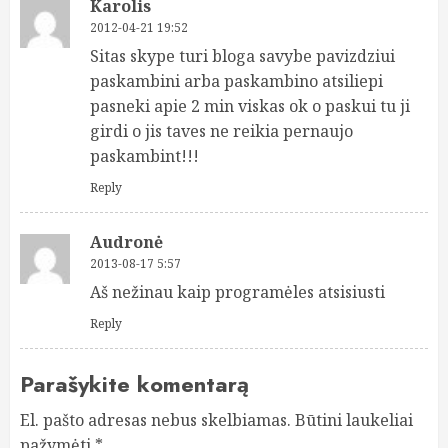
Karolis
2012-04-21 19:52
Sitas skype turi bloga savybe pavizdziui
paskambini arba paskambino atsiliepi
pasneki apie 2 min viskas ok o paskui tu ji
girdi o jis taves ne reikia pernaujo
paskambint!!!
Reply
Audronė
2013-08-17 5:57
Aš nežinau kaip programėles atsisiusti
Reply
Parašykite komentarą
El. pašto adresas nebus skelbiamas.
Būtini laukeliai
pažymėti
*