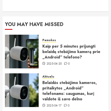
YOU MAY HAVE MISSED
Pamokos
Kaip per 5 minutes prijungti
belaidę stebėjimo kamerą prie
„Android“ telefono?
2025-04-20
0
Aktualu
Belaidės stebėjimo kameros,
pritaikytos „Android“
telefonams: saugumas, kurį
valdote iš savo delno
2025-04-17
0