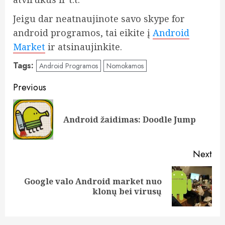
Jeigu dar neatnaujinote savo skype for
android programos, tai eikite į
Android
Market
ir atsinaujinkite.
Tags:
Android Programos
Nomokamos
Post
Previous
navigation
Pre
Android žaidimas: Doodle Jump
pos
Next
Google valo Android market nuo
Next
klonų bei virusų
post: