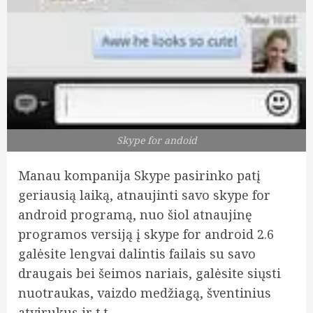
Skype for andoid
Manau kompanija Skype pasirinko patį
geriausią laiką, atnaujinti savo skype for
android programą, nuo šiol atnaujinę
programos versiją į skype for android 2.6
galėsite lengvai dalintis failais su savo
draugais bei šeimos nariais, galėsite siųsti
nuotraukas, vaizdo medžiagą, šventinius
atvirukus ir t.t.