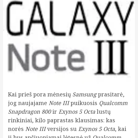
Kai prieš pora mėnesių
Samsung
prasitarė,
jog naujajame
Note III
puikuosis
Qualcomm
Snapdragon 800
ir
Exynos 5 Octa
lustų
rinkiniai, kilo paprastas klausimas: kas
norės
Note III
versijos su
Exynos 5 Octa
, kai
ji bus apčiuopiamai lėtesnė už
Qualcomm