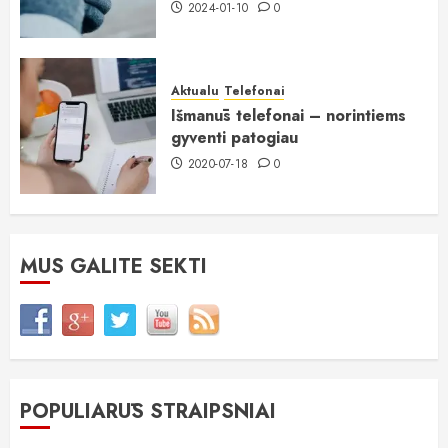
2024-01-10
0
Aktualu
Telefonai
Išmanūs telefonai – norintiems
gyventi patogiau
2020-07-18
0
MUS GALITE SEKTI
POPULIARŪS STRAIPSNIAI