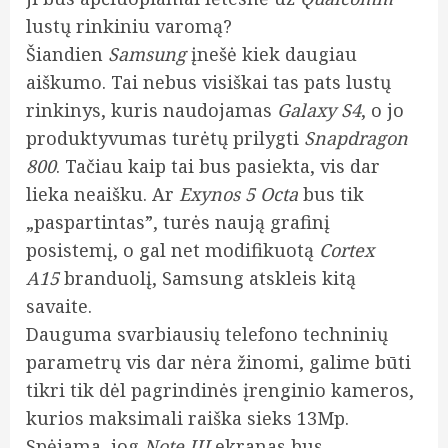
lustų rinkiniu varomą?
Šiandien
Samsung
įnešė kiek daugiau
aiškumo. Tai nebus visiškai tas pats lustų
rinkinys, kuris naudojamas
Galaxy S4
, o jo
produktyvumas turėtų prilygti
Snapdragon
800
. Tačiau kaip tai bus pasiekta, vis dar
lieka neaišku. Ar
Exynos 5 Octa
bus tik
„paspartintas”, turės naują grafinį
posistemį, o gal net modifikuotą
Cortex
A15
branduolį, Samsung atskleis kitą
savaite.
Dauguma svarbiausių telefono techninių
parametrų vis dar nėra žinomi, galime būti
tikri tik dėl pagrindinės įrenginio kameros,
kurios maksimali raiška sieks 13Mp.
Spėjama, jog
Note III
ekranas bus