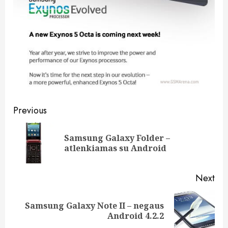
Post
Previous
navigation
Samsung Galaxy Folder –
Pre
atlenkiamas su Android
pos
Next
Samsung Galaxy Note II – negaus
Next
Android 4.2.2
post: