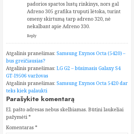
padorios spartos lustų rinkinys, nors gal
Adreno 305 grafika truputi lėtoka, turint
omeny skirtumą tarp adreno 320, nė
nekalbant apie Adreno 330.
Reply
Atgalinis pranešimas:
Samsung Exynos Octa (5420) –
bus greičiausias?
Atgalinis pranešimas:
LG G2 – būsimasis Galaxy S4
GT-I9506 varžovas
Atgalinis pranešimas:
Samsung Exynos Octa 5420 dar
teks kiek palaukti
Parašykite komentarą
El. pašto adresas nebus skelbiamas.
Būtini laukeliai
pažymėti
*
Komentaras
*