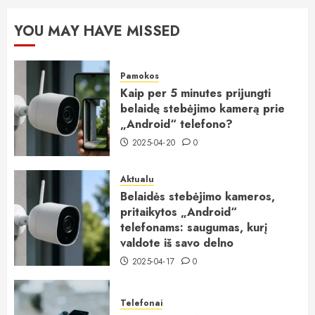
YOU MAY HAVE MISSED
Pamokos
Kaip per 5 minutes prijungti
belaidę stebėjimo kamerą prie
„Android“ telefono?
2025-04-20
0
Aktualu
Belaidės stebėjimo kameros,
pritaikytos „Android“
telefonams: saugumas, kurį
valdote iš savo delno
2025-04-17
0
Telefonai