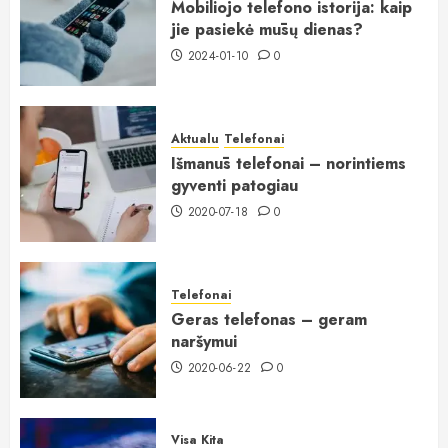
Mobiliojo telefono istorija: kaip
jie pasiekė mūsų dienas?
2024-01-10
0
Aktualu
Telefonai
Išmanūs telefonai – norintiems
gyventi patogiau
2020-07-18
0
Telefonai
Geras telefonas – geram
naršymui
2020-06-22
0
Visa Kita