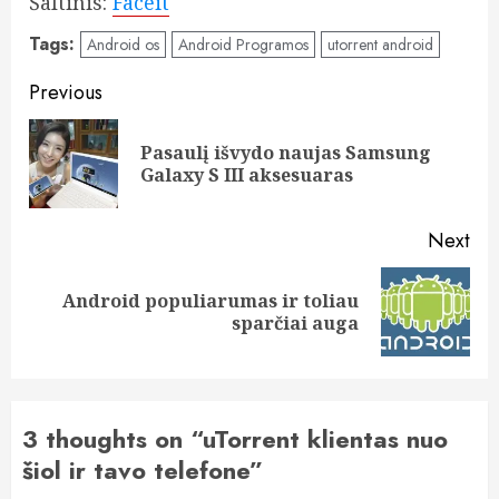
Šaltinis:
Faceit
Tags:
Android os
Android Programos
utorrent android
Post
Previous
navigation
Pasaulį išvydo naujas Samsung
Pre
Galaxy S III aksesuaras
pos
Next
Android populiarumas ir toliau
Next
sparčiai auga
post:
3 thoughts on “
uTorrent klientas nuo
šiol ir tavo telefone
”