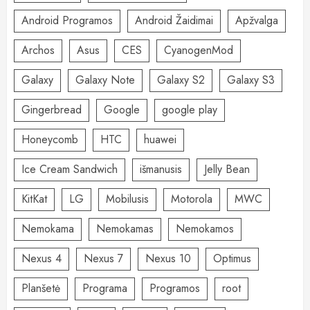
Android Programos
Android Žaidimai
Apžvalga
Archos
Asus
CES
CyanogenMod
Galaxy
Galaxy Note
Galaxy S2
Galaxy S3
Gingerbread
Google
google play
Honeycomb
HTC
huawei
Ice Cream Sandwich
išmanusis
Jelly Bean
KitKat
LG
Mobilusis
Motorola
MWC
Nemokama
Nemokamas
Nemokamos
Nexus 4
Nexus 7
Nexus 10
Optimus
Planšetė
Programa
Programos
root