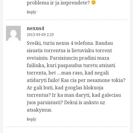
problema ir ja issprendete?
Reply
nexus4
2013-09-09 2:29
Sveiki, turiu nexus 4 telefona. Bandau
sisustis torrentus is lietuvisku torrent
svetainiu. Parsisiunciu pradini maza
failiuka, kuri paspaudus turetu atsiusti
torrenta, bet …man raso, kad negali
atidaryti failo! Kas cia per nesamone tokia?
Ar gali buti, kad googlas blokuoja
torrentus? Ir ka man daryti, kad galeciau
juos parsisiusti? Dekui is anksto uz
atsakymus.
Reply