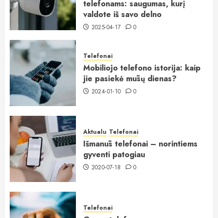
telefonams: saugumas, kurį
valdote iš savo delno
2025-04-17
0
Telefonai
Mobiliojo telefono istorija: kaip
jie pasiekė mūsų dienas?
2024-01-10
0
Aktualu
Telefonai
Išmanūs telefonai – norintiems
gyventi patogiau
2020-07-18
0
Telefonai