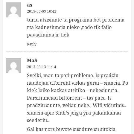
as
2013-03-09 10:42
turiu atsisiunte ta programa bet problema
rta kadnesiuncia nieko ,rodo tik failo
pavadimina ir tiek
Reply
MaS
2013-03-13 11:14
Sveiki, man ta pati problema. Is pradziu
naudojau uTorrent viskas gerai – siuncia. Po
kiek laiko kazkas atsitiko – nebesiuncia..
Parsisiunciau bittorrent – tas pats.. Is
pradziu siunte, veliau nebe.. Wifi vidutinis..
siuncia apie 3mb/s jeigu yra pakankamai
seederiu..
Gal kas nors buvote susidure su sitokia