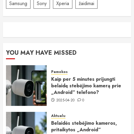
Samsung
Sony
Xperia
žaidimai
YOU MAY HAVE MISSED
Pamokos
Kaip per 5 minutes prijungti
belaidę stebėjimo kamerą prie
„Android“ telefono?
2025-04-20
0
Aktualu
Belaidės stebėjimo kameros,
pritaikytos „Android“