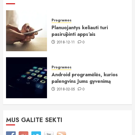
Programos
Planuojantys keliauti turi
pasirūpinti apps‘ais
2018-12-11
0
Programos
Android programėlės, kurios
palengvins Jums gyvenimą
2018-02-05
0
MUS GALITE SEKTI