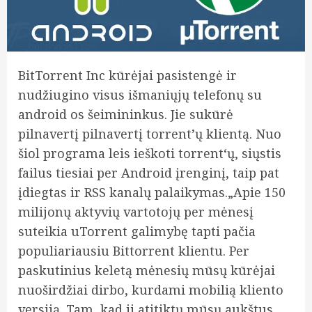
BitTorrent Inc kūrėjai pasistengė ir
nudžiugino visus išmaniųjų telefonų su
android os šeimininkus. Jie sukūrė
pilnavertį pilnavertį torrent’ų klientą. Nuo
šiol programa leis ieškoti torrent‘ų, siųstis
failus tiesiai per Android įrenginį, taip pat
įdiegtas ir RSS kanalų palaikymas.
„Apie 150
milijonų aktyvių vartotojų per mėnesį
suteikia uTorrent galimybę tapti pačia
populiariausiu Bittorrent klientu. Per
paskutinius keletą mėnesių mūsų kūrėjai
nuoširdžiai dirbo, kurdami mobilią kliento
versiją. Tam, kad ji atitiktų mūsų aukštus