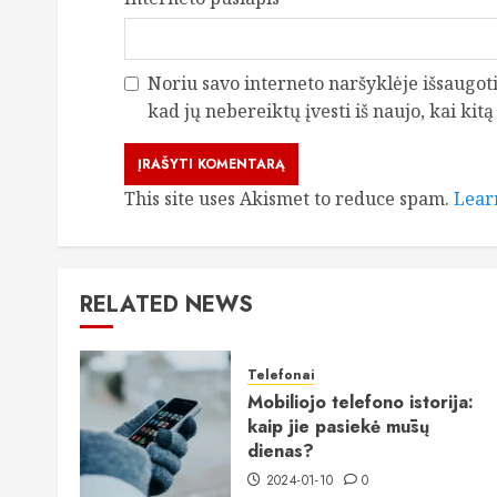
Noriu savo interneto naršyklėje išsaugoti 
kad jų nebereiktų įvesti iš naujo, kai kit
This site uses Akismet to reduce spam.
Lear
RELATED NEWS
Telefonai
Mobiliojo telefono istorija:
kaip jie pasiekė mūsų
dienas?
2024-01-10
0