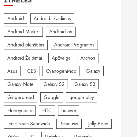
ŽYMELĖS
Android
Android. Žaidimas
Android Market
Android os
Android planšetės
Android Programos
Android Žaidimai
Apžvalga
Archos
Asus
CES
CyanogenMod
Galaxy
Galaxy Note
Galaxy S2
Galaxy S3
Gingerbread
Google
google play
Honeycomb
HTC
huawei
Ice Cream Sandwich
išmanusis
Jelly Bean
KitKat
LG
Mobilusis
Motorola