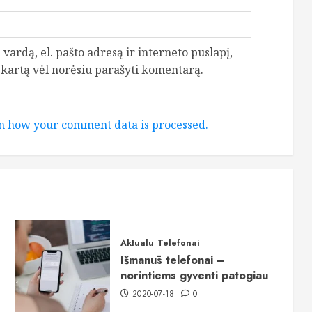
vardą, el. pašto adresą ir interneto puslapį,
ą kartą vėl norėsiu parašyti komentarą.
n how your comment data is processed.
Aktualu
Telefonai
Išmanūs telefonai –
norintiems gyventi patogiau
2020-07-18
0