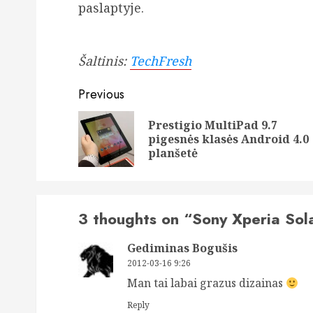
paslaptyje.
Šaltinis:
TechFresh
Post
Previous
navigation
Prestigio MultiPad 9.7
pigesnės klasės Android 4.0
planšetė
3 thoughts on “
Sony Xperia Sol
Gediminas Bogušis
2012-03-16 9:26
Man tai labai grazus dizainas
Reply