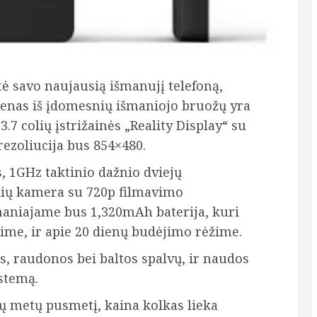
ė savo naujausią išmanujį telefoną,
ienas iš įdomesnių išmaniojo bruožų yra
.7 colių įstrižainės „Reality Display“ su
rezoliucija bus 854×480.
s, 1GHz taktinio dažnio dviejų
lių kamera su 720p filmavimo
maniajame bus 1,320mAh baterija, kuri
žime, ir apie 20 dienų budėjimo rėžime.
, raudonos bei baltos spalvų, ir naudos
stemą.
ių metų pusmetį, kaina kolkas lieka