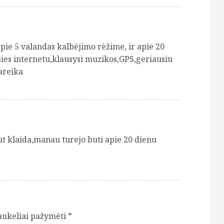
apie 5 valandas kalbėjimo rėžime, ir apie 20
ies internetu,klausysi muzikos,GPS,geriausiu
areika
 klaida,manau turejo buti apie 20 dienu
laukeliai pažymėti
*