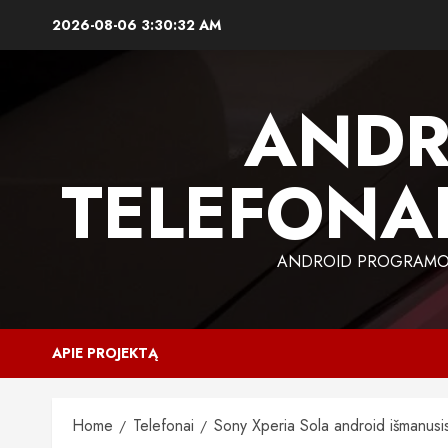
Skip
2026-08-06
3:30:33 AM
to
content
ANDR
TELEFONAI
ANDROID PROGRAMOS,
APIE PROJEKTĄ
Home
Telefonai
Sony Xperia Sola android išmanusi