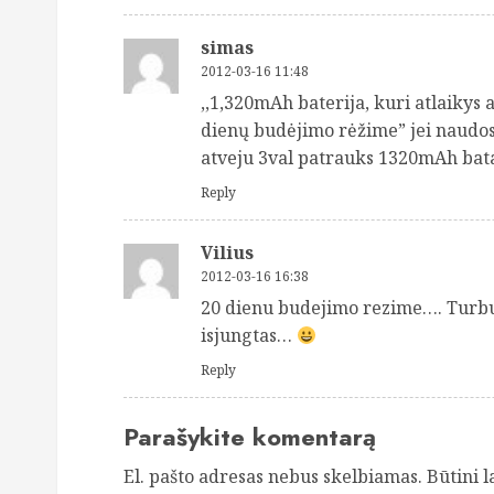
simas
2012-03-16 11:48
,,1,320mAh baterija, kuri atlaikys 
dienų budėjimo rėžime” jei naudos
atveju 3val patrauks 1320mAh bat
Reply
Vilius
2012-03-16 16:38
20 dienu budejimo rezime…. Turbut
isjungtas…
Reply
Parašykite komentarą
El. pašto adresas nebus skelbiamas.
Būtini 