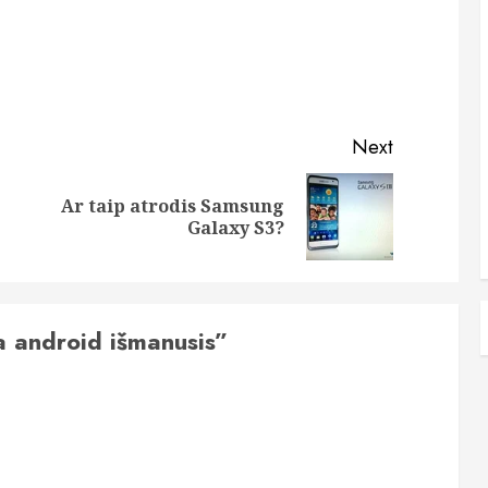
Next
Ar taip atrodis Samsung
Previous
Next
Galaxy S3?
post:
post:
a android išmanusis
”