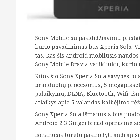
Sony Mobile su pasididžiavimu pristat
kurio pavadinimas bus Xperia Sola. V
tas, kas šis android mobilusis naudos 3
Sony Mobile Bravia varikliuku, kurio 
Kitos šio Sony Xperia Sola savybės bu
branduolių procesorius, 5 megapikse
palaikymu,
DLNA, Bluetooth, Wifi. Iš
atlaikys apie 5 valandas kalbėjimo rė
Sony Xperia Sola išmanusis bus juodos
Android 2.3 Gingerbread operacinę si
Išmanusis turėtų pasirodyti andrajį š