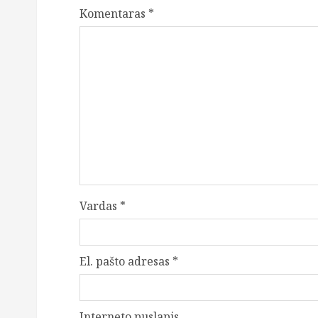
Komentaras
*
Vardas
*
El. pašto adresas
*
Interneto puslapis