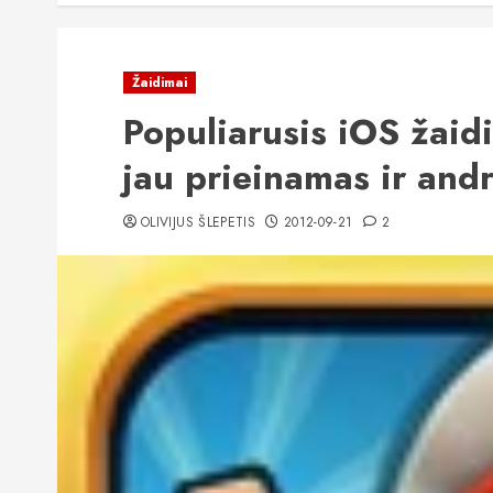
Žaidimai
Populiarusis iOS žai
jau prieinamas ir and
OLIVIJUS ŠLEPETIS
2012-09-21
2