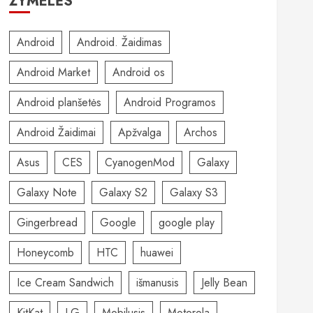
ŽYMELĖS
Android
Android. Žaidimas
Android Market
Android os
Android planšetės
Android Programos
Android Žaidimai
Apžvalga
Archos
Asus
CES
CyanogenMod
Galaxy
Galaxy Note
Galaxy S2
Galaxy S3
Gingerbread
Google
google play
Honeycomb
HTC
huawei
Ice Cream Sandwich
išmanusis
Jelly Bean
KitKat
LG
Mobilusis
Motorola