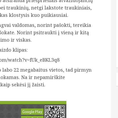
ko atsiranda priešpriešiais atvažiuojančių
ei traukinių, netgi lakstote traukiniais,
as klostysis kuo puikiausiai.
engvai valdomas, norint pašokti, tereikia
šokate. Norint psitraukti į vieną ir kitą
imo ir viskas.
izdo klipas:
com/watch?v=fUk_eBKL3q8
 labo 22 megabaitus vietos, tad pirmyn
emokamas. Na ir nepamirškite
ip sekėsi jį žaisti.