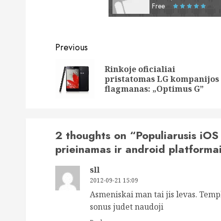
Free
Post
Previous
navigation
Rinkoje oficialiai
pristatomas LG kompanijos
flagmanas: „Optimus G”
2 thoughts on “
Populiarusis iOS
prieinamas ir android platforma
sll
2012-09-21 15:09
Asmeniskai man tai jis levas. Temp
sonus judet naudoji