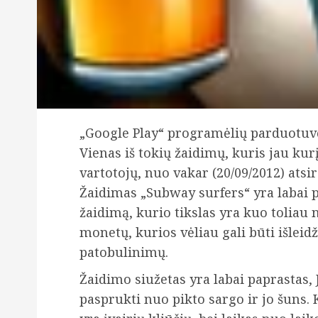
„Google Play“ programėlių parduotuvė
Vienas iš tokių žaidimų, kuris jau kur
vartotojų, nuo vakar (20/09/2012) atsi
Žaidimas „Subway surfers“ yra labai 
žaidimą, kurio tikslas yra kuo toliau
monetų, kurios vėliau gali būti išleid
patobulinimų.
Žaidimo siužetas yra labai paprastas, 
pasprukti nuo pikto sargo ir jo šuns.