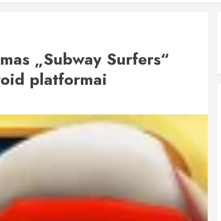
dimas „Subway Surfers“
roid platformai