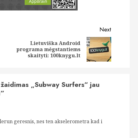
Next
Lietuviška Android
Previous
Next
programa mėgstantiems
post:
post:
skaityti: 100knygu.lt
 žaidimas „Subway Surfers“ jau
i
”
lerun geresnis, nes ten akselerometra kad i