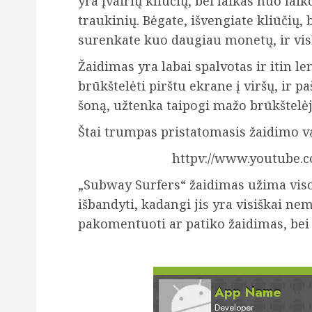
yra įvairių kliūčių, bei laikas nuo lai
traukinių.
Bėgate, išvengiate kliūčių, b
surenkate kuo daugiau monetų, ir visk
Žaidimas yra labai spalvotas ir itin l
brūkštelėti pirštu ekrane į viršų, ir pa
šoną, užtenka taipogi mažo brūkštelėj
Štai trumpas pristatomasis žaidimo va
httpv://www.youtube.
„Subway Surfers“ žaidimas užima viso
išbandyti, kadangi jis yra visiškai n
pakomentuoti ar patiko žaidimas, bei ka
App Name
Developer