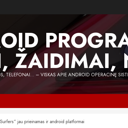
OID PROGR
, ŽAIDIMAI,
 TELEFONAI… – VISKAS APIE ANDROID OPERACINĘ SIST
urfers“ jau prieinamas ir android platformai