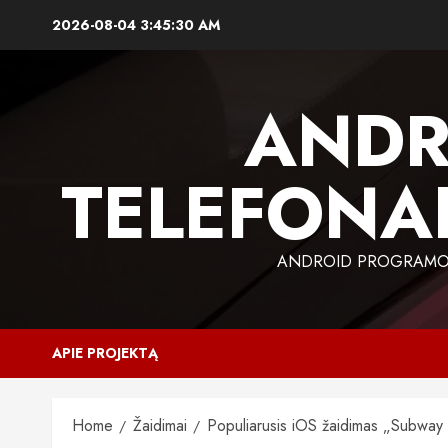
Skip
2026-08-04
3:45:31 AM
to
content
ANDR
TELEFONAI
ANDROID PROGRAMOS,
APIE PROJEKTĄ
Home
Žaidimai
Populiarusis iOS žaidimas „Subway S