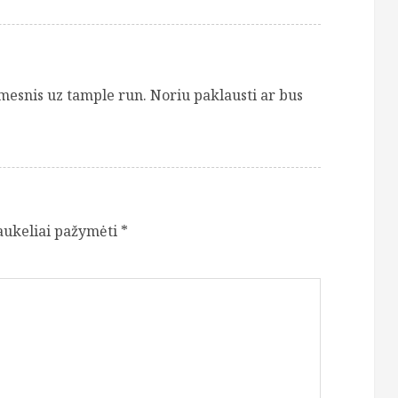
mesnis uz tample run. Noriu paklausti ar bus
laukeliai pažymėti
*