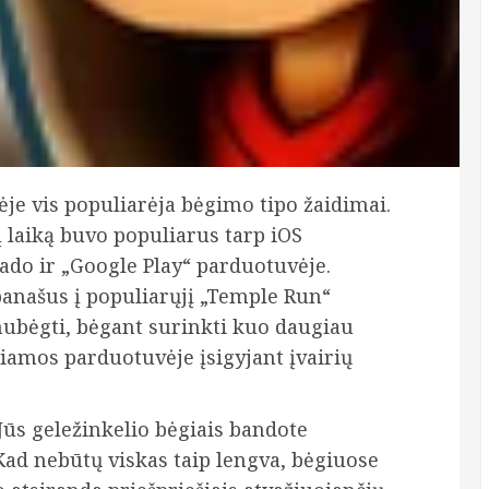
je vis populiarėja bėgimo tipo žaidimai.
į laiką buvo populiarus tarp iOS
rado ir „Google Play“ parduotuvėje.
panašus į populiarųjį „Temple Run“
 nubėgti, bėgant surinkti kuo daugiau
žiamos parduotuvėje įsigyjant įvairių
Jūs geležinkelio bėgiais bandote
 Kad nebūtų viskas taip lengva, bėgiuose